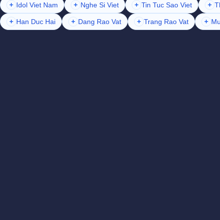
+
Idol Viet Nam
+
Nghe Si Viet
+
Tin Tuc Sao Viet
+
T
+
Han Duc Hai
+
Dang Rao Vat
+
Trang Rao Vat
+
Mu