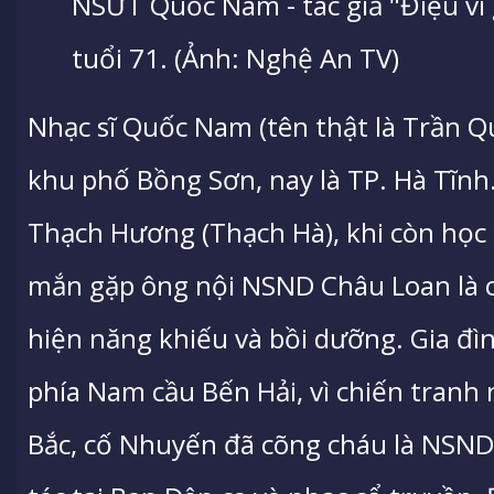
NSƯT Quốc Nam - tác giả "Điệu ví 
tuổi 71. (Ảnh: Nghệ An TV)
Nhạc sĩ Quốc Nam (tên thật là Trần 
khu phố Bồng Sơn, nay là TP. Hà Tĩnh.
Thạch Hương (Thạch Hà), khi còn họ
mắn gặp ông nội NSND Châu Loan là c
hiện năng khiếu và bồi dưỡng. Gia đì
phía Nam cầu Bến Hải, vì chiến tranh
Bắc, cố Nhuyến đã cõng cháu là NSND