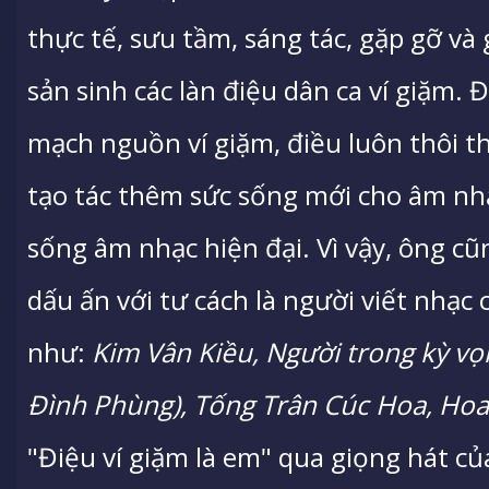
thực tế, sưu tầm, sáng tác, gặp gỡ v
sản sinh các làn điệu dân ca ví giặm.
mạch nguồn ví giặm, điều luôn thôi th
tạo tác thêm sức sống mới cho âm nh
sống âm nhạc hiện đại. Vì vậy, ông c
dấu ấn với tư cách là người viết nhạc
như:
Kim Vân Kiều, Người trong kỳ vọ
Đình Phùng), Tống Trân Cúc Hoa, Hoa 
"Điệu ví giặm là em" qua giọng hát c