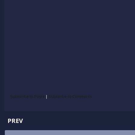
Subscribe to Posts
|
Subscribe to Comments
PREV