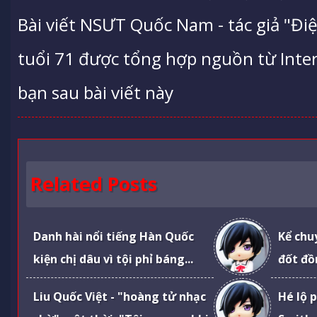
Bài viết NSƯT Quốc Nam - tác giả "Điệ
tuổi 71 được tổng hợp nguồn từ Intern
bạn sau bài viết này
Related Posts
Danh hài nổi tiếng Hàn Quốc
Kể chu
kiện chị dâu vì tội phỉ báng...
đốt đồ
Liu Quốc Việt - "hoàng tử nhạc
Hé lộ 