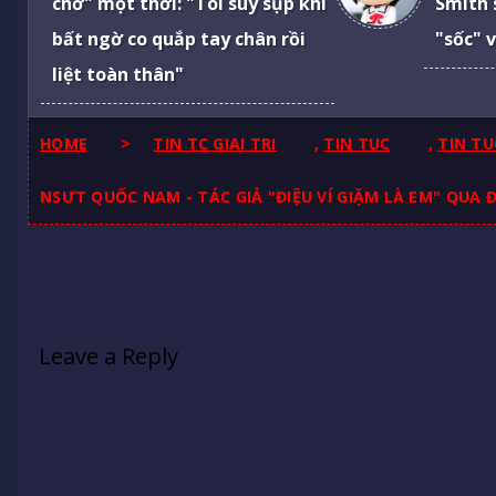
chờ" một thời: "Tôi suy sụp khi
Smith 
bất ngờ co quắp tay chân rồi
"sốc" 
liệt toàn thân"
HOME
>
TIN TC GIAI TRI
,
TIN TUC
,
TIN TU
NSƯT QUỐC NAM - TÁC GIẢ "ĐIỆU VÍ GIẶM LÀ EM" QUA Đ
Leave a Reply