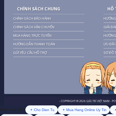
CHÍNH SÁCH CHUNG
HỖ 
CHÍNH SÁCH BẢO HÀNH
HƯỚNG
CHÍNH SÁCH VẬN CHUYỂN
GIẢI ĐÁ
MUA HÀNG TRỰC TUYẾN
HƯỚNG 
HƯỚNG DẪN THANH TOÁN
ƯU ĐÃI 
GỬI YÊU CẦU HỖ TRỢ
SƠ ĐỒ 
- COPYRIGHT ©
2026
GIẢI TRÍ VIỆT NAM
- P
+
Cho Dien Tu
+
Mua Hang Online Uy Tin
Khám phá thêm