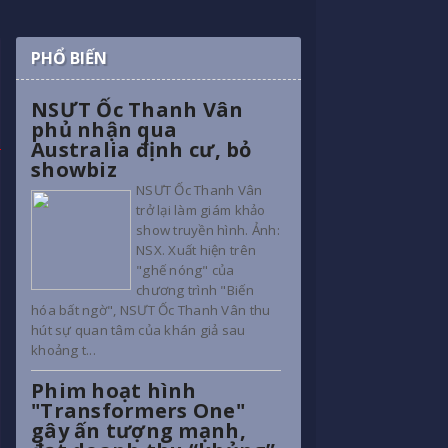
PHỔ BIẾN
NSƯT Ốc Thanh Vân
phủ nhận qua
Australia định cư, bỏ
showbiz
NSƯT Ốc Thanh Vân
trở lại làm giám khảo
show truyền hình. Ảnh:
NSX. Xuất hiện trên
"ghế nóng" của
chương trình "Biến
hóa bất ngờ", NSƯT Ốc Thanh Vân thu
hút sự quan tâm của khán giả sau
khoảng t...
Phim hoạt hình
"Transformers One"
gây ấn tượng mạnh,