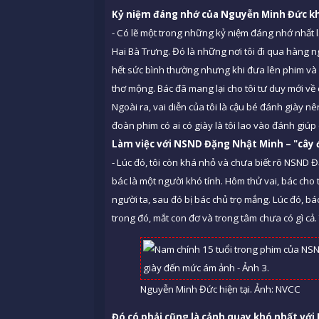
Kỷ niệm đáng nhớ của Nguyễn Minh Đức khi 
- Có lẽ một trong những kỷ niệm đáng nhớ nhất 
Hai Bà Trưng. Đó là những nơi tôi đi qua hàng n
hết sức bình thường nhưng khi đưa lên phim và 
thơ mộng. Bác đã mang lại cho tôi tư duy mới về
Ngoài ra, vai diễn của tôi là cậu bé đánh giày n
đoàn phim có ai có giày là tôi lao vào đánh giúp
Làm việc với NSND Đặng Nhật Minh – "cây đ
- Lúc đó, tôi còn khá nhỏ và chưa biết rõ NSND 
bác là một người khó tính. Hôm thử vai, bác cho 
người ta, sau đó bị bác chủ trọ mắng. Lúc đó, 
trong đó, mắt con đơ và trong tâm chưa có gì cả.
Nguyễn Minh Đức hiện tại. Ảnh: NVCC
Đó có phải cũng là cảnh quay khó nhất vớ