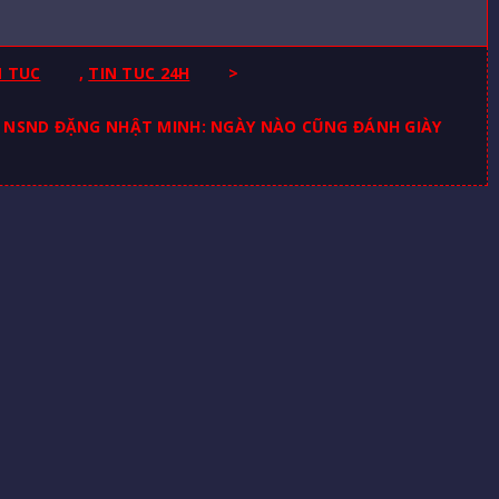
N TUC
,
TIN TUC 24H
>
A NSND ĐẶNG NHẬT MINH: NGÀY NÀO CŨNG ĐÁNH GIÀY