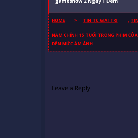
gameshow 2 Ngày 1 Đêm
HOME
>
TIN TC GIAI TRI
,
TI
NAM CHÍNH 15 TUỔI TRONG PHIM CỦ
ĐẾN MỨC ÁM ẢNH
Leave a Reply