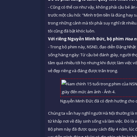
- Cũng có thể coi như vậy, không phải cậu bé ă
trước một câu hỏi: "Mình trộm tiền là đúng hay s
trong những cảnh mà tôi phải suy nghĩ rất nhiều
tôi cũng đã bật khóc luôn.
Với riêng Nguyễn Minh Đức, bộ phim
Hoa n
- Trong bộ phim này, NSND, đạo diễn Đặng Nhật 
sống hàng ngày: Từ cậu bé đánh giày, người thợ 
tâm quá nhiều tới họ nhưng khi được làm việc vớ
vẻ đẹp riêng và đáng được trân trọng.
Nguyễn Minh Đức đã có định hướng cho c
Chúng ta vẫn hay nghĩ người Hà Nội thường là n
từ khắp nơi về đây sinh sống và làm việc. Đó là 
Bộ phim này đã được quay cách đây 4 năm, lúc đó
vai diễn mình đóng, tôi lại có dịp nhìn nhận lạ