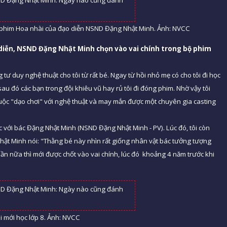
 phim Hoa nhài của đạo diễn NSND Đặng Nhật Minh. Ảnh: NVCC
iễn, NSND Đặng Nhật Minh chọn vào vai chính trong bộ phim
 tư duy nghệ thuật cho tôi từ rất bé. Ngay từ hồi nhỏ mẹ có cho tôi đi học
sau đó các bạn trong đội khiêu vũ hay rủ tôi đi đóng phim. Nhờ vậy tôi
uộc "dạo chơi" với nghệ thuật và may mắn được một chuyên gia casting
 với bác Đặng Nhật Minh (NSND Đặng Nhật Minh - PV). Lúc đó, tôi còn
Nhật Minh nói: "Thằng bé này nhìn rất giống nhân vật bác tưởng tượng
4 lần nữa thì mới được chốt vào vai chính, lúc đó khoảng 4 năm trước khi
 mới học lớp 8. Ảnh: NVCC