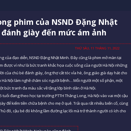
rong phim của NSND Đặng Nhật
 đánh giày đến mức ám ảnh
THỨ SÁU, 11 THÁNG 11, 2022
ùng của đạo diễn, NSND Đặng Nhật Minh. Đây cũng là phim mở màn tại
him được ví như là bức tranh khắc họa cuộc sống của người Hà Nội những
 của chú bé đánh giày, ông thợ cắt tóc vỉa hè, ông giáo già dạy hát cho
lên Hà Nội làm nghề chăm sóc người bệnh… Mỗi người một số phận, một
t bức tranh đa màu sắc về tầng lớp bình dân ở Hà Nội.
 tuổi đang theo học tại trường PTTH Thăng Long, Hà Nội vào vai một cậu
iày để kiếm tiền chữa bệnh cho mẹ ở quê. Trải qua rất nhiều biến cố, cùng
hủ đô, cậu bé đó không lầm đường lạc lối mà trở thành người có ích cho