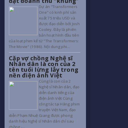
đạt doanh thu “khủng”
Dự án "Transformers
One" có kinh phí sản
xuất 75 triệu USD và
được đạo diễn bởi Josh
Cooley. Đây là phiên
bản hoạt hình đầu tiên
của loạt phim kể từ "The Transformers:
The Movie" (1986). Nội dung phi...
Cặp vợ chồng Nghệ sĩ
Nhân dân là con của 2
tên tuổi lừng lẫy trong
nền điện ảnh Việt
Cùng là con của 2
Nghệ sĩ Nhân dân, đạo
diễn danh tiếng của
điện ảnh Việt Cùng
công tác tại Hãng phim
truyện Việt Nam, đạo
diễn Phạm Nhuệ Giang được phong
danh hiệu Nghệ sĩ Nhân dân chỉ sau
chồng -...