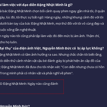
làm việc với đạo diễn Đặng Nhật Minh là gì?
là bác Đặng Nhật Minh chọn bối cảnh quay phim ngay gần nhà tôi, ở quận
gày, lúc đó, tôi thực sự bất ngờ. Hàng ngày, những khung cảnh đó với tôi
dưới bàn tay của bác Đặng Nhật Minh, mọi thứ đối với tôi vô cùng đẹp và
 cuộc sống lẫn nghệ thuật.
ên ngày nào tôi cũng phải tập làm việc đó đến mức bị ám ảnh. Thậm chí,
 cho họ luôn.
ại thụ" của điện ảnh Việt, Nguyễn Minh Đức có bị áp lực không?
Đặng Nhật Minh có tầm ảnh hưởng ra sao. Nhưng chắc chắn tôi biết rằng,
tôi diễn thử cảnh nhân vật cậu bé đánh giày bị phát hiện ăn cắp đồ của
bác Đặng Nhật Minh đã đưa cho tôi nhận xét: "Con diễn nhưng chưa có hồn
 Trong mình phải có nhân vật và phải nghĩ về phim".
i Nguyễn Minh Đức?