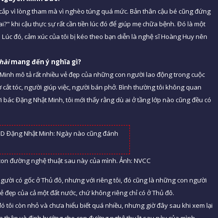
n cắp vì lòng tham mà vì nghèo túng quá mức. Bản thân cậu bé cũng đứng
ai?" khi cậu thực sự rất cần tiền lúc đó để giúp mẹ chữa bệnh. Đó là một
. Lúc đó, cảm xúc của tôi bị kéo theo bạn diễn là nghệ sĩ Hoàng Huy nên
hài
mang đến ý nghĩa gì?
Minh mô tả rất nhiều vẻ đẹp của những con người lao động trong cuộc
cắt tóc, người giúp việc, người bán phở. Bình thường tôi không quan
i bác Đặng Nhật Minh, tôi mới thấy rằng dù ai ở tầng lớp nào cũng đều có
on đường nghệ thuật sau này của mình. Ảnh: NVCC
gười có gốc ở Thủ đô, nhưng với riêng tôi, đó cũng là những con người
vẻ đẹp của cả một đất nước, chứ không riêng chỉ có ở Thủ đô.
 tôi còn nhỏ và chưa hiểu biết quá nhiều, nhưng giờ đây sau khi xem lại
i bản thân và định hướng cho con đường nghệ thuật sau này của mình.