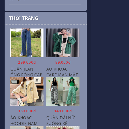
THỜI TRANG
299.000đ
99.000đ
QUẦN JEAN
ÁO KHOÁC
ỐNG RỘNG CẠP
CARDIGAN MẶT
CAO, DÀI XẺ
CƯỜI NỮ CHẤT
GẤU PHONG
NỈ COTTON
CÁCH J6
150.000đ
148.000đ
ÁO KHOÁC
QUẦN DÀI NỮ
HOODIE NAM
SUÔNG KẺ