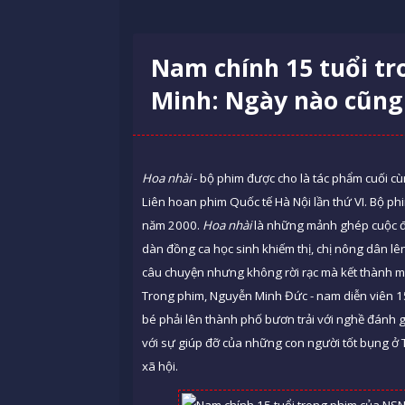
Nam chính 15 tuổi t
Minh: Ngày nào cũng
Hoa nhài
- bộ phim được cho là tác phẩm cuối c
Liên hoan phim Quốc tế Hà Nội lần thứ VI. Bộ p
năm 2000.
Hoa nhài
là những mảnh ghép cuộc đời
dàn đồng ca học sinh khiếm thị, chị nông dân 
câu chuyện nhưng không rời rạc mà kết thành mộ
Trong phim, Nguyễn Minh Đức - nam diễn viên 15
bé phải lên thành phố bươn trải với nghề đánh g
với sự giúp đỡ của những con người tốt bụng ở T
xã hội.