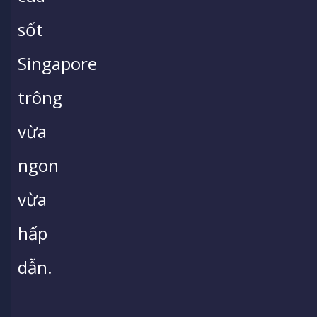
sốt
Singapore
trông
vừa
ngon
vừa
hấp
dẫn.