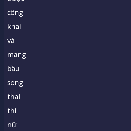
công
khai
và
mang
bầu
song
thai
thì
nữ