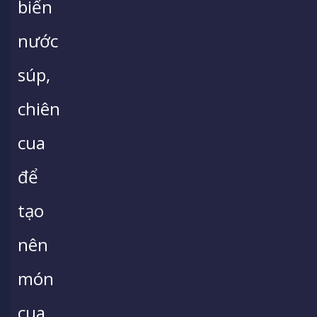
biến
nước
súp,
chiên
cua
để
tạo
nên
món
cua