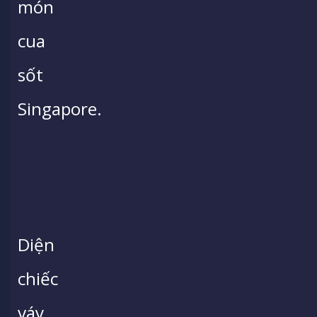
món
cua
sốt
Singapore.
Diện
chiếc
váy