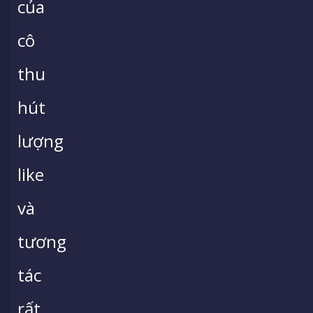
của
cô
thu
hút
lượng
like
và
tương
tác
rất