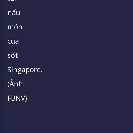
nấu
món
cua
sốt
Singapore.
(Ảnh:
FBNV)