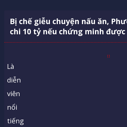
Bị chế giễu chuyện nấu ăn, Ph
chi 10 tỷ nếu chứng minh được
Là
diễn
viên
nổi
tiếng