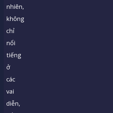
nhiên,
không
chỉ
nổi
tiếng
ở
các
vai
diễn,