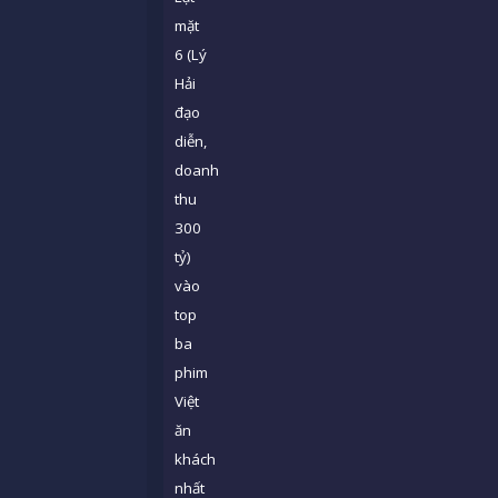
mặt
6 (Lý
Hải
đạo
diễn,
doanh
thu
300
tỷ)
vào
top
ba
phim
Việt
ăn
khách
nhất