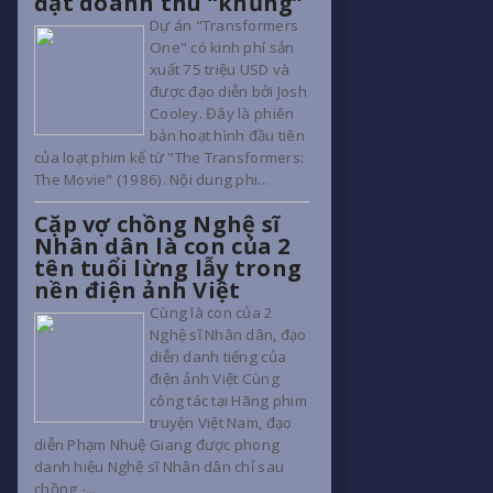
đạt doanh thu “khủng”
Dự án "Transformers
One" có kinh phí sản
xuất 75 triệu USD và
được đạo diễn bởi Josh
Cooley. Đây là phiên
bản hoạt hình đầu tiên
của loạt phim kể từ "The Transformers:
The Movie" (1986). Nội dung phi...
Cặp vợ chồng Nghệ sĩ
Nhân dân là con của 2
tên tuổi lừng lẫy trong
nền điện ảnh Việt
Cùng là con của 2
Nghệ sĩ Nhân dân, đạo
diễn danh tiếng của
điện ảnh Việt Cùng
công tác tại Hãng phim
truyện Việt Nam, đạo
diễn Phạm Nhuệ Giang được phong
danh hiệu Nghệ sĩ Nhân dân chỉ sau
chồng -...