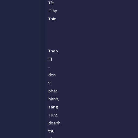
Tết
Giáp
Thìn
Theo
CJ
-
đơn
vị
phát
hành,
sáng
19/2,
doanh
thu