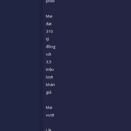
phim
Mai
đạt
310
tỷ
đồng
với
3,5
triệu
lượt
khán
giả.
Mai
vượt
Lật