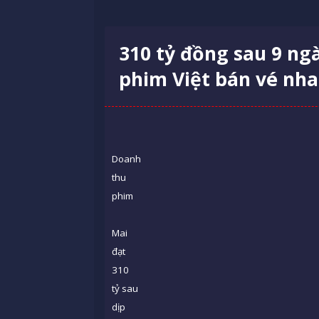
310 tỷ đồng sau 9 ng
phim Việt bán vé nha
Doanh
thu
phim
Mai
đạt
310
tỷ sau
dịp