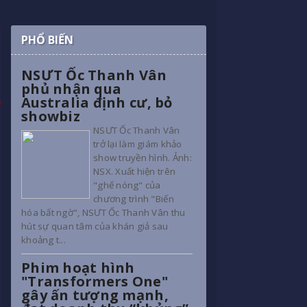
PHỔ BIẾN
NSƯT Ốc Thanh Vân
phủ nhận qua
Australia định cư, bỏ
showbiz
NSƯT Ốc Thanh Vân
trở lại làm giám khảo
show truyền hình. Ảnh:
NSX. Xuất hiện trên
"ghế nóng" của
chương trình "Biến
hóa bất ngờ", NSƯT Ốc Thanh Vân thu
hút sự quan tâm của khán giả sau
khoảng t...
Phim hoạt hình
"Transformers One"
gây ấn tượng mạnh,