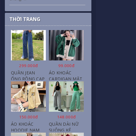
THỜI TRANG
299.000đ
99.000đ
QUẦN JEAN
ÁO KHOÁC
ỐNG RỘNG CẠP
CARDIGAN MẶT
CAO, DÀI XẺ
CƯỜI NỮ CHẤT
GẤU PHONG
NỈ COTTON
CÁCH J6
150.000đ
148.000đ
ÁO KHOÁC
QUẦN DÀI NỮ
HOODIE NAM
SUÔNG KẺ