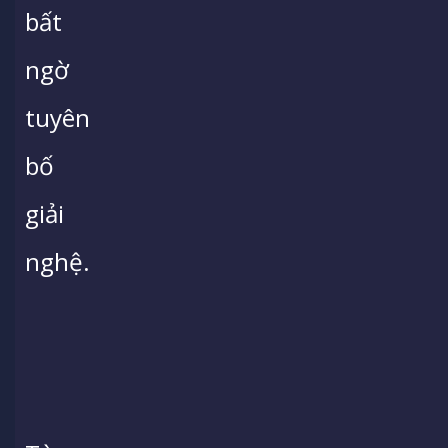
bất
ngờ
tuyên
bố
giải
nghệ.