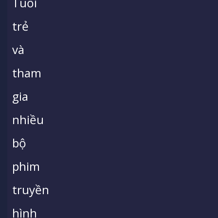
Tuổi
trẻ
và
tham
gia
nhiều
bộ
phim
truyền
hình