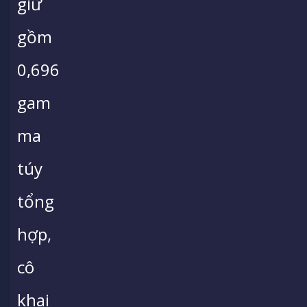
giữ
gồm
0,696
gam
ma
túy
tổng
hợp,
cô
khai