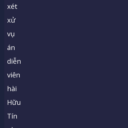
xét
xử
vụ
án
diễn
viên
hài
Hữu
Tín