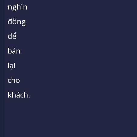
nghìn
đồng
để
bán
lại
cho
khách.