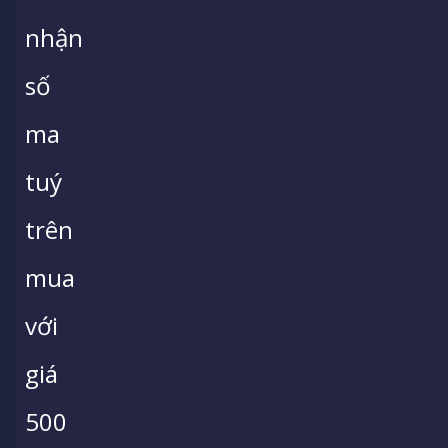
nhận
số
ma
tuý
trên
mua
với
giá
500