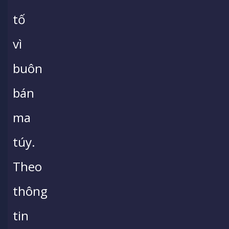
tố
vì
buôn
bán
ma
túy.
Theo
thông
tin