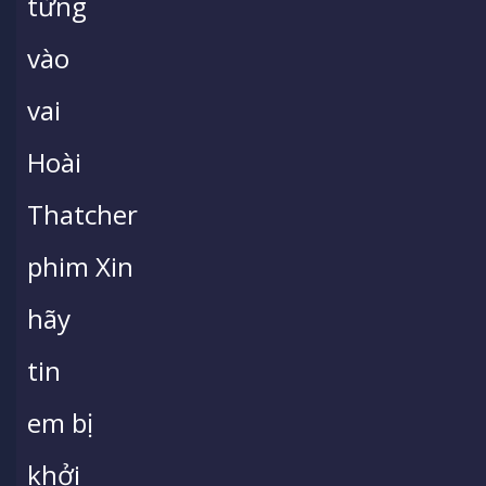
từng
vào
vai
Hoài
Thatcher
phim Xin
hãy
tin
em bị
khởi