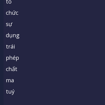
tổ
chức
sự
dụng
trái
phép
chất
ma
tuý