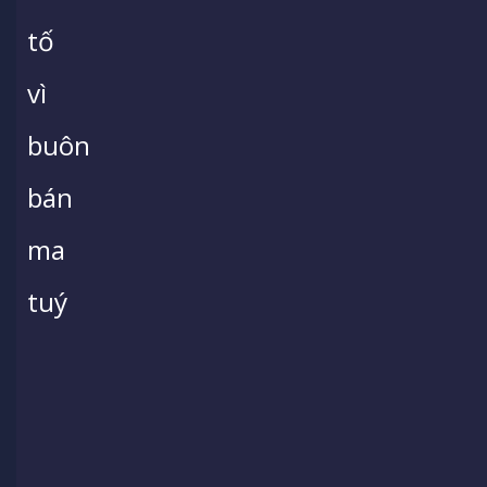
tố
vì
buôn
bán
ma
tuý