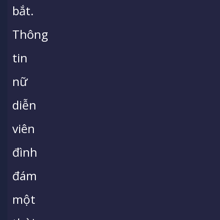
bắt.
Thông
tin
nữ
diễn
viên
đình
đám
một