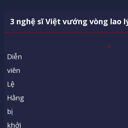
3 nghệ sĩ Việt vướng vòng lao 
Diễn
viên
Lệ
Hằng
bị
khởi