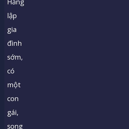
Hằng
lập
gia
đình
sớm,
có
một
con
gái,
song