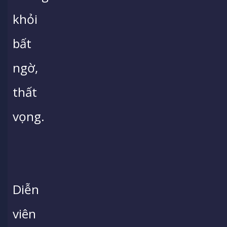
khỏi
bất
ngờ,
thất
vọng.
Diễn
viên