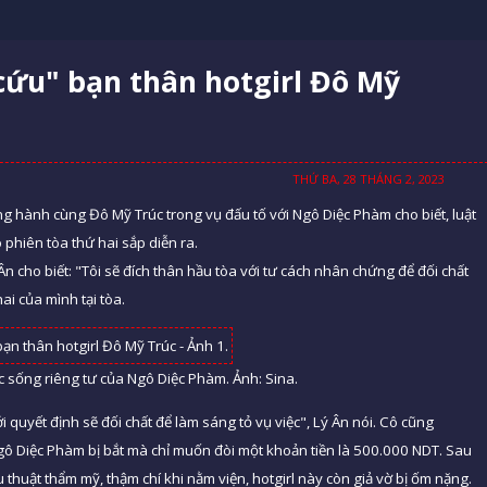
cứu" bạn thân hotgirl Đô Mỹ
THỨ BA, 28 THÁNG 2, 2023
ng hành cùng Đô Mỹ Trúc trong vụ đấu tố với Ngô Diệc Phàm cho biết, luật
phiên tòa thứ hai sắp diễn ra.
n cho biết: "Tôi sẽ đích thân hầu tòa với tư cách nhân chứng để đối chất
hai của mình tại tòa.
c sống riêng tư của Ngô Diệc Phàm. Ảnh: Sina.
ới quyết định sẽ đối chất để làm sáng tỏ vụ việc", Lý Ân nói. Cô cũng
 Diệc Phàm bị bắt mà chỉ muốn đòi một khoản tiền là 500.000 NDT. Sau
 thuật thẩm mỹ, thậm chí khi nằm viện, hotgirl này còn giả vờ bị ốm nặng.