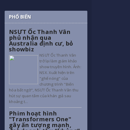
PHỔ BIẾN
NSƯT Ốc Thanh Vân
phủ nhận qua
Australia định cư, bỏ
showbiz
NSƯT Ốc Thanh Vân
trở lại làm giám khảo
show truyền hình. Ảnh:
NSX. Xuất hiện trên
"ghế nóng" của
chương trình "Biến
hóa bất ngờ", NSƯT Ốc Thanh Vân thu
hút sự quan tâm của khán giả sau
khoảng t...
Phim hoạt hình
"Transformers One"
gây ấn tượng mạnh,