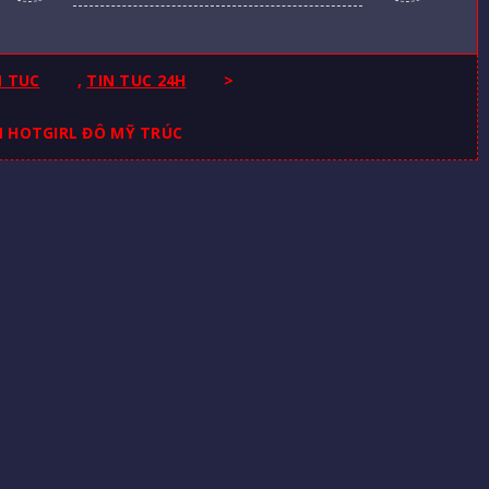
N TUC
,
TIN TUC 24H
>
N HOTGIRL ĐÔ MỸ TRÚC