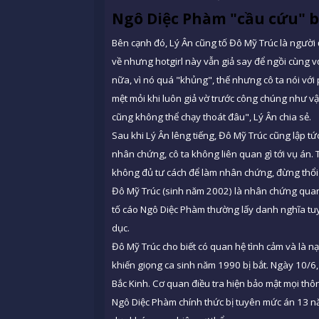
Ngô Diệc Phàm "cầu cứu" b
Bên cạnh đó, Lý Ân cũng tố Đô Mỹ Trúc là người 
về nhưng hotgirl này vẫn giả say để ngồi cùng 
nữa, vì nó quá "khủng", thế nhưng cô ta nói với
mệt mỏi khi luôn giả vờ trước công chúng như v
cũng không thể chạy thoát đâu", Lý Ân chia sẻ.
Sau khi Lý Ân lêng tiếng, Đô Mỹ Trúc cũng lập t
nhân chứng, cô ta không liên quan gì tới vụ án.
không đủ tư cách để làm nhân chứng, đừng thổi ph
Đô Mỹ Trúc (sinh năm 2002) là nhân chứng quan 
tố cáo Ngô Diệc Phàm thường lấy danh nghĩa tuyể
dục.
Đô Mỹ Trúc cho biết có quan hệ tình cảm và là n
khiến giọng ca sinh năm 1990 bị bắt. Ngày 10/6,
Bắc Kinh. Cơ quan điều tra hiện bảo mật mọi thôn
Ngô Diệc Phàm chính thức bị tuyên mức án 13 nă