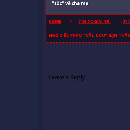
"sốc" về cha mẹ
HOME
>
TIN TC GIAI TRI
,
TI
NGÔ DIỆC PHÀM "CẦU CỨU" BẠN THÂ
Leave a Reply