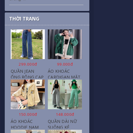
THỜI TRANG
299.000đ
99.000đ
QUẦN JEAN
ÁO KHOÁC
ỐNG RỘNG CẠP
CARDIGAN MẶT
CAO, DÀI XẺ
CƯỜI NỮ CHẤT
GẤU PHONG
NỈ COTTON
CÁCH J6
150.000đ
148.000đ
ÁO KHOÁC
QUẦN DÀI NỮ
HOODIE NAM
SUÔNG KẺ