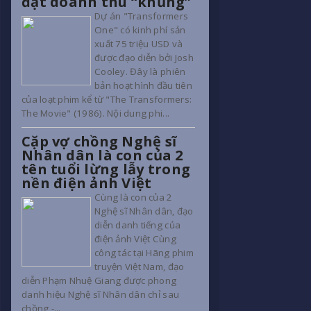
đạt doanh thu “khủng”
Dự án "Transformers
One" có kinh phí sản
xuất 75 triệu USD và
được đạo diễn bởi Josh
Cooley. Đây là phiên
bản hoạt hình đầu tiên
của loạt phim kể từ "The Transformers:
The Movie" (1986). Nội dung phi...
Cặp vợ chồng Nghệ sĩ
Nhân dân là con của 2
tên tuổi lừng lẫy trong
nền điện ảnh Việt
Cùng là con của 2
Nghệ sĩ Nhân dân, đạo
diễn danh tiếng của
điện ảnh Việt Cùng
công tác tại Hãng phim
truyện Việt Nam, đạo
diễn Phạm Nhuệ Giang được phong
danh hiệu Nghệ sĩ Nhân dân chỉ sau
chồng -...