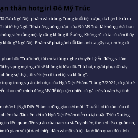
ạn thân hotgirl Đô Mỹ Trúc
đã đưa Ngô Diệc phàm vào tròng. Trong buổi tiệc rượu, dù bạn bè rủ ra
với tài tử họ Ngô. "Khả năng uống rượu của Đô Mỹ Trúc là không phải bàn
 phóng viên rằng một ly cũng không thể uống. Không rõ cô ta có cảm thấy
ậy không? Ngô Diệc Phàm sẽ phải gánh lỗi lầm anh ta gây ra, nhưng cô
ức phản hồi: "Trước hết, tôi chưa từng nghe chuyện Lý Ân đứng ra làm
 Tôi hy vọng mọi người sẽ không bị lừa dối. Thứ hai, người phụ nữ này
ồng sự thật, tôi sẽ kiện cô ta vì tội vu khống".
trọng trong vụ án tình dục của Ngô Diệc Phàm. Tháng 7/2021, cô gái trẻ
n chọn nữ chính đóng MV để tiếp cận nhiều cô gái trẻ và xâm hại tình
ạn nhân bị Ngô Diệc Phàm cưỡng gian khi mới 17 tuổi. Lời tố cáo của cô
 phiên tòa đầu tiên xét xử Ngô Diệc Phàm diễn ra tại quận Triều Dương,
g tin liên quan đến vụ án của nam ca sĩ. Tuy nhiên, theo nhiều nguồn tin,
m tù giam về tội danh hiếp dâm và một số tội danh liên quan đến tình