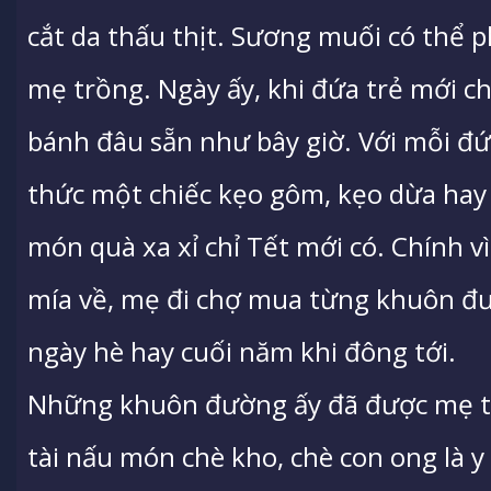
cắt da thấu thịt. Sương muối có thể 
mẹ trồng. Ngày ấy, khi đứa trẻ mới c
bánh đâu sẵn như bây giờ. Với mỗi đ
thức một chiếc kẹo gôm, kẹo dừa hay 
món quà xa xỉ chỉ Tết mới có. Chính v
mía về, mẹ đi chợ mua từng khuôn đ
ngày hè hay cuối năm khi đông tới.
Những khuôn đường ấy đã được mẹ tr
tài nấu món chè kho, chè con ong là y