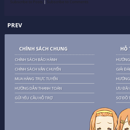
Subscribe to Posts
|
Subscribe to Comments
PREV
CHÍNH SÁCH CHUNG
HỖ 
CHÍNH SÁCH BẢO HÀNH
HƯỚNG
CHÍNH SÁCH VẬN CHUYỂN
GIẢI ĐÁ
MUA HÀNG TRỰC TUYẾN
HƯỚNG 
HƯỚNG DẪN THANH TOÁN
ƯU ĐÃI 
GỬI YÊU CẦU HỖ TRỢ
SƠ ĐỒ 