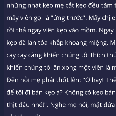
những nhát kéo mẹ cắt kẹo đều tăm 
mấy viên gọi là "ứng trước". Mấy chị e
rồi thả ngay viên kẹo vào mồm. Ngay l
kẹo đã lan tỏa khắp khoang miệng. M
cay cay càng khiến chúng tôi thích th
khiến chúng tôi ăn xong một viên là 
Đến nỗi mẹ phải thốt lên: "Ơ hay! Th
để tôi đi bán kẹo à? Không có kẹo bán
thịt đâu nhé!". Nghe mẹ nói, mặt đứa