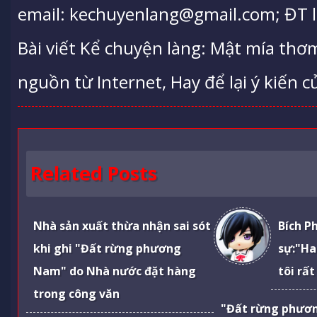
email: kechuyenlang@gmail.com; ĐT l
Bài viết Kể chuyện làng: Mật mía th
nguồn từ Internet, Hay để lại ý kiến c
Related Posts
Nhà sản xuất thừa nhận sai sót
Bích P
khi ghi "Đất rừng phương
sự:"Ha
Nam" do Nhà nước đặt hàng
tôi rất
trong công văn
"Đất rừng phươ