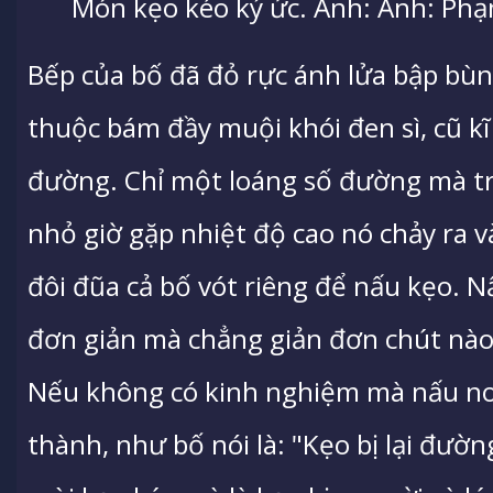
Món kẹo kéo ký ức. Ảnh: Ảnh: Ph
Bếp của bố đã đỏ rực ánh lửa bập bùng
thuộc bám đầy muội khói đen sì, cũ kĩ
đường. Chỉ một loáng số đường mà t
nhỏ giờ gặp nhiệt độ cao nó chảy ra 
đôi đũa cả bố vót riêng để nấu kẹo. 
đơn giản mà chẳng giản đơn chút nà
Nếu không có kinh nghiệm mà nấu non
thành, như bố nói là: "Kẹo bị lại đườ