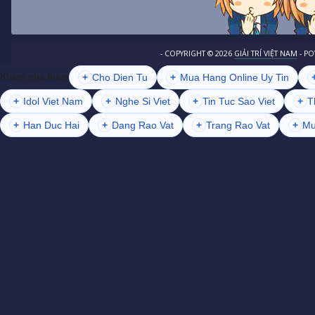
- COPYRIGHT ©
2026
GIẢI TRÍ VIỆT NAM
- P
+
Cho Dien Tu
+
Mua Hang Online Uy Tin
Khám phá thêm
+
Idol Viet Nam
+
Nghe Si Viet
+
Tin Tuc Sao Viet
+
T
+
Han Duc Hai
+
Dang Rao Vat
+
Trang Rao Vat
+
Mu