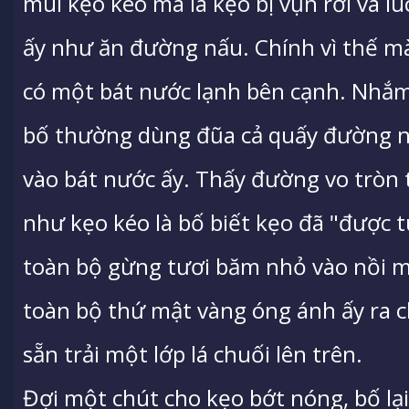
mùi kẹo kéo mà là kẹo bị vụn rời và l
ấy như ăn đường nấu. Chính vì thế m
có một bát nước lạnh bên cạnh. Nhắm
bố thường dùng đũa cả quấy đường 
vào bát nước ấy. Thấy đường vo tròn 
như kẹo kéo là bố biết kẹo đã "được tu
toàn bộ gừng tươi băm nhỏ vào nồi m
toàn bộ thứ mật vàng óng ánh ấy ra
sẵn trải một lớp lá chuối lên trên.
Đợi một chút cho kẹo bớt nóng, bố lạ