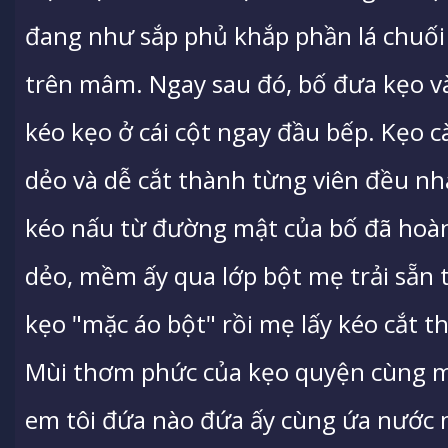
đang như sắp phủ khắp phần lá chuối ấ
trên mâm. Ngay sau đó, bố đưa kẹo và
kéo kẹo ở cái cột ngay đầu bếp. Kẹo 
dẻo và dễ cắt thành từng viên đều n
kéo nấu từ đường mật của bố đã hoàn
dẻo, mềm ấy qua lớp bột mẹ trải sẵn
kẹo "mặc áo bột" rồi mẹ lấy kéo cắt 
Mùi thơm phức của kẹo quyện cùng m
em tôi đứa nào đứa ấy cùng ứa nước m