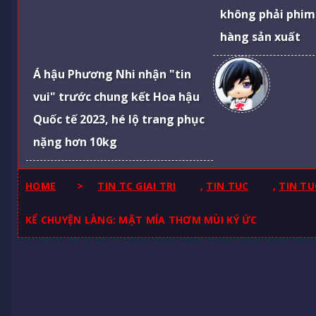
không phải phim
hàng sản xuất
Á hậu Phương Nhi nhận "tin
vui" trước chung kết Hoa hậu
Quốc tế 2023, hé lộ trang phục
nặng hơn 10kg
HOME
>
TIN TC GIAI TRI
,
TIN TUC
,
TIN TU
KỂ CHUYỆN LÀNG: MẬT MÍA THƠM MÙI KÝ ỨC