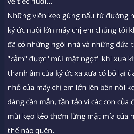
vẻ tiếc nuối...
Những viên kẹo gừng nấu từ đường m
ký ức nuôi lớn mấy chị em chúng tôi kh
đã có những ngôi nhà và những đứa tr
"cảm" được "mùi mật ngọt" khi xưa khi
thanh âm của ký ức xa xưa có bố lại 
nhỏ của mấy chị em lớn lên bên nồi k
dáng cần mẫn, tần tảo vì các con của 
mùi kẹo kéo thơm lừng mật mía của
thể nào quên.