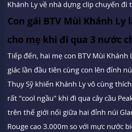
Khánh Ly về nhà dựng clip chuyến đi 
Con gái BTV Mùi Khánh Ly l
cho mẹ khi đi qua 3 nước 
Tiếp đến, hai mẹ con BTV Mùi Khánh 
giác lần đầu tiên cùng con lên đỉnh nú
Thụy Sỹ khiến Khánh Ly vô cùng thích 
rất "cool ngầu" khi đi qua cây cầu Pea
trên thế giới nối giữa hai đỉnh núi Gl
Rouge cao 3.000m so với mực nước bi