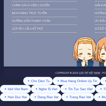
CHÍNH SÁCH VẬN CHUYỂN
GIẢI ĐÁ
MUA HÀNG TRỰC TUYẾN
HƯỚNG 
HƯỚNG DẪN THANH TOÁN
ƯU ĐÃI 
GỬI YÊU CẦU HỖ TRỢ
SƠ ĐỒ 
- COPYRIGHT ©
2026
GIẢI TRÍ VIỆT NAM
- P
+
Cho Dien Tu
+
Mua Hang Online Uy Tin
Khám phá thêm
+
Idol Viet Nam
+
Nghe Si Viet
+
Tin Tuc Sao Viet
+
T
+
Han Duc Hai
+
Dang Rao Vat
+
Trang Rao Vat
+
Mu