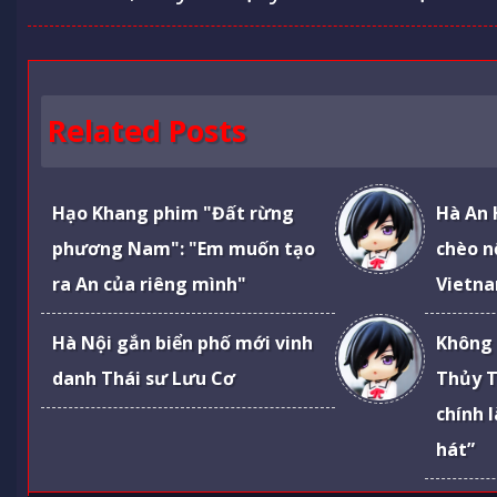
Related Posts
Hạo Khang phim "Đất rừng
Hà An 
phương Nam": "Em muốn tạo
chèo n
ra An của riêng mình"
Vietna
Hà Nội gắn biển phố mới vinh
Không 
danh Thái sư Lưu Cơ
Thủy T
chính 
hát”