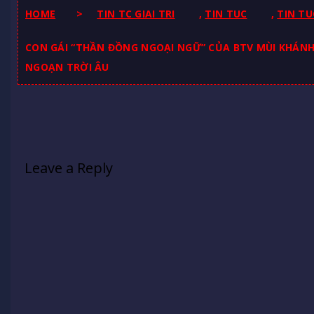
HOME
>
TIN TC GIAI TRI
,
TIN TUC
,
TIN TU
CON GÁI “THẦN ĐỒNG NGOẠI NGỮ” CỦA BTV MÙI KHÁNH 
NGOẠN TRỜI ÂU
Leave a Reply