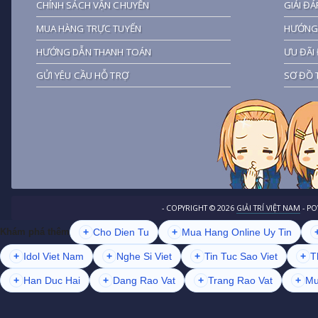
CHÍNH SÁCH VẬN CHUYỂN
GIẢI ĐÁ
MUA HÀNG TRỰC TUYẾN
HƯỚNG 
HƯỚNG DẪN THANH TOÁN
ƯU ĐÃI 
GỬI YÊU CẦU HỖ TRỢ
SƠ ĐỒ 
- COPYRIGHT ©
2026
GIẢI TRÍ VIỆT NAM
- P
+
Cho Dien Tu
+
Mua Hang Online Uy Tin
Khám phá thêm
+
Idol Viet Nam
+
Nghe Si Viet
+
Tin Tuc Sao Viet
+
T
+
Han Duc Hai
+
Dang Rao Vat
+
Trang Rao Vat
+
Mu