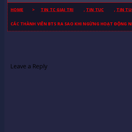
HOME
>
TIN TC GIAI TRI
,
TIN TUC
,
TIN TU
CÁC THÀNH VIÊN BTS RA SAO KHI NGỪNG HOẠT ĐỘNG 
Leave a Reply