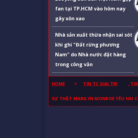
fan tại TP.HCM vào hôm nay
gây xôn xao
Nhà sản xuất thừa nhận sai sót
khi ghi "Đất rừng phương
Nam" do Nhà nước đặt hàng
trong công văn
HOME
>
TIN TC GIAI TRI
,
TI
SỰ THẬT MARILYN MONROE YÊU HAI CO