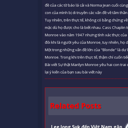
đề của các tờ báo lá cải và Norma Jean cuối cùn
con của mình bị di truyền các vấn đề về tâm thần
Tuy nhiên, trên thực tế, không có bằng chứng v
mặc dù họ được cho là biết nhau. Cass Chaplin tu
Monroe vào năm 1947 nhưng tính xác thực của đ
đôi khi là người yêu của Monroe, tuy nhiên, họ 
Một trong những vấn đề lớn của "Blonde" là dư l
Monroe. Trong khi trên thực tế, thậm chí cuốn ti
Bài viết Sự thật Marilyn Monroe yêu hai con tra
lại ý kiến của bạn sau bài viết này
Related Posts
Lee Jong Suk đến Việt Nam gặp