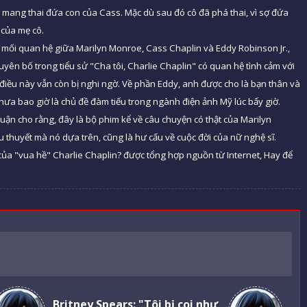
g mang thai đứa con của Cass. Mặc dù sau đó cô đã phá thai, vì sợ đứa
 của mẹ cô.
ề mối quan hệ giữa Marilyn Monroe, Cass Chaplin và Eddy Robinson Jr.,
yên bố trong tiểu sử "Cha tôi, Charlie Chaplin" có quan hệ tình cảm với
iều này vẫn còn bị nghi ngờ. Về phần Eddy, anh được cho là bạn thân và
chưa bao giờ là chủ đề đàm tiếu trong ngành điện ảnh Mỹ lúc bấy giờ.
uận cho rằng, đây là bộ phim kể về câu chuyện có thật của Marilyn
ểu thuyết mà nó dựa trên, cũng là hư cấu về cuộc đời của nữ nghệ sĩ.
i của "vua hề" Charlie Chaplin? được tổng hợp nguồn từ Internet, Hay để
Britney Spears: "Tôi bị coi như