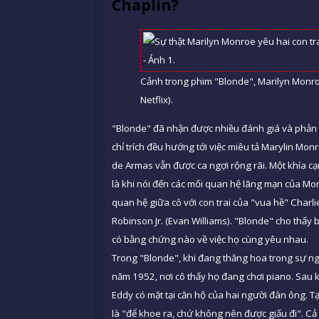
Chaplin?
Cảnh trong phim "Blonde", Marilyn Monroe
Netflix).
"Blonde" đã nhận được nhiều đánh giá và phản ứ
chỉ trích đều hướng tới việc miêu tả Marylin Mo
de Armas vẫn được ca ngợi rộng rãi. Một khía cạnh
là khi nói đến các mối quan hệ lãng mạn của Mo
quan hệ giữa cô với con trai của "vua hề" Charli
Robinson Jr. (Evan Williams). "Blonde" cho thấy 
có bằng chứng nào về việc họ cùng yêu nhau.
Trong "Blonde", khi đang thăng hoa trong sự ngh
năm 1952, nơi cô thấy họ đang chơi piano. Sau 
Eddy có mặt tại căn hộ của hai người đàn ông. T
là "để khoe ra, chứ không nên được giấu đi". Cả