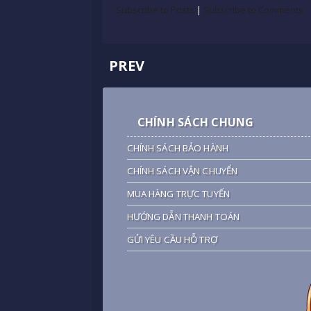
Subscribe to Posts
|
Subscribe to Comments
PREV
CHÍNH SÁCH CHUNG
CHÍNH SÁCH BẢO HÀNH
CHÍNH SÁCH VẬN CHUYỂN
MUA HÀNG TRỰC TUYẾN
HƯỚNG DẪN THANH TOÁN
GỬI YÊU CẦU HỖ TRỢ