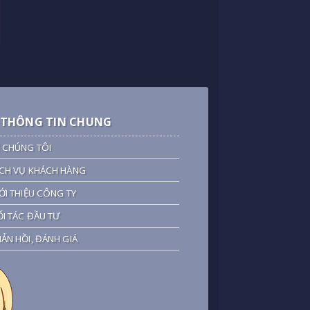
THÔNG TIN CHUNG
 CHÚNG TÔI
CH VỤ KHÁCH HÀNG
ỚI THIỆU CÔNG TY
I TÁC ĐẦU TƯ
ẢN HỒI, ĐÁNH GIÁ