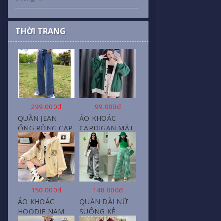
THỜI TRANG
299.000đ
99.000đ
QUẦN JEAN
ÁO KHOÁC
ỐNG RỘNG CẠP
CARDIGAN MẶT
CAO, DÀI XẺ
CƯỜI NỮ CHẤT
GẤU PHONG
NỈ COTTON
CÁCH J6
150.000đ
148.000đ
ÁO KHOÁC
QUẦN DÀI NỮ
HOODIE NAM
SUÔNG KẺ