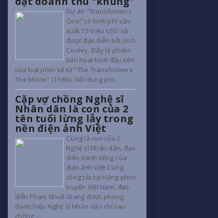
đạt doanh thu “khủng”
Dự án "Transformers
One" có kinh phí sản
xuất 75 triệu USD và
được đạo diễn bởi Josh
Cooley. Đây là phiên
bản hoạt hình đầu tiên
của loạt phim kể từ "The Transformers:
The Movie" (1986). Nội dung phi...
Cặp vợ chồng Nghệ sĩ
Nhân dân là con của 2
tên tuổi lừng lẫy trong
nền điện ảnh Việt
Cùng là con của 2
Nghệ sĩ Nhân dân, đạo
diễn danh tiếng của
điện ảnh Việt Cùng
công tác tại Hãng phim
truyện Việt Nam, đạo
diễn Phạm Nhuệ Giang được phong
danh hiệu Nghệ sĩ Nhân dân chỉ sau
chồng -...