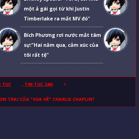
một ả gái gọi từ khi Justin
Timberlake ra mắt MV đó"
Bích Phương rơi nước mắt tâm
sự:"Hai năm qua, cảm xúc của
tôi rất tệ"
N TUC
,
TIN TUC 24H
>
N TRAI CỦA "VUA HỀ" CHARLIE CHAPLIN?