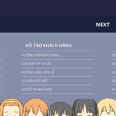
NEXT
HỖ TRỢ KHÁCH HÀNG
HƯỚNG DẪN ĐẶT HÀNG
VỀ
GIẢI ĐÁP KỸ THUẬT
DỊ
HƯỚNG DẪN LIÊN HỆ
GI
ƯU ĐÃI ĐẶC BIỆT
ĐỐ
SƠ ĐỒ TRANG WEB
PH