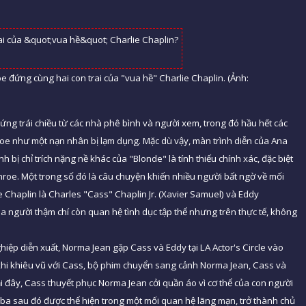
 đứng cùng hai con trai của "vua hề" Charlie Chaplin. (Ảnh:
ng trái chiều từ các nhà phê bình và người xem, trong đó hầu hết các
nroe như một nạn nhân bị lạm dụng. Mặc dù vậy, màn trình diễn của Ana
 bị chỉ trích nặng nề khác của "Blonde" là tính thiếu chính xác, đặc biệt
nroe. Một trong số đó là câu chuyện khiến nhiều người bất ngờ về mối
e Chaplin là Charles "Cass" Chaplin Jr. (Xavier Samuel) và Eddy
ba người thậm chí còn quan hệ tình dục tập thể nhưng trên thực tế, không
iệp diễn xuất, Norma Jean gặp Cass và Eddy tại LA Actor's Circle vào
khi khiêu vũ với Cass, bộ phim chuyển sang cảnh Norma Jean, Cass và
ại đây, Cass thuyết phục Norma Jean cởi quần áo vì cơ thể của con người
 ba sau đó được thể hiện trong một mối quan hệ lãng mạn, trở thành chủ