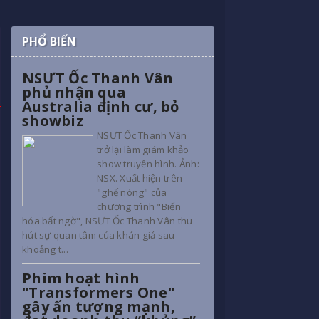
PHỔ BIẾN
NSƯT Ốc Thanh Vân
phủ nhận qua
Australia định cư, bỏ
showbiz
NSƯT Ốc Thanh Vân
trở lại làm giám khảo
show truyền hình. Ảnh:
NSX. Xuất hiện trên
"ghế nóng" của
chương trình "Biến
hóa bất ngờ", NSƯT Ốc Thanh Vân thu
hút sự quan tâm của khán giả sau
khoảng t...
Phim hoạt hình
"Transformers One"
gây ấn tượng mạnh,