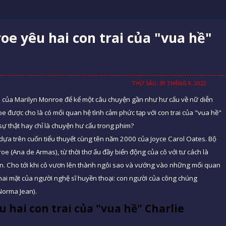
oe yêu hai con trai của "vua hề"
THỨ SÁU, 30 THÁNG 9, 2022
ời của Marilyn Monroe để kể một câu chuyện gần như hư cấu về nữ diễn
e được cho là có mối quan hệ tình cảm phức tạp với con trai của "vua hề"
sự thật hay chỉ là chuyện hư cấu trong phim?
ựa trên cuốn tiểu thuyết cùng tên năm 2000 của Joyce Carol Oates. Bộ
oe (Ana de Armas), từ thời thơ ấu đầy biến động của cô với tư cách là
n. Cho tới khi cô vươn lên thành ngôi sao và vướng vào những mối quan
 hai mặt của người nghệ sĩ huyền thoại: con người của công chúng
Norma Jean).
 hai con trai của "vua hề" Charlie