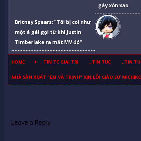
gây xôn xao
Britney Spears: "Tôi bị coi như
một ả gái gọi từ khi Justin
Timberlake ra mắt MV đó"
HOME
>
TIN TC GIAI TRI
,
TIN TUC
,
TIN TU
NHÀ SẢN XUẤT "EM VÀ TRỊNH" XIN LỖI GIÁO SƯ MICHIKO
Leave a Reply