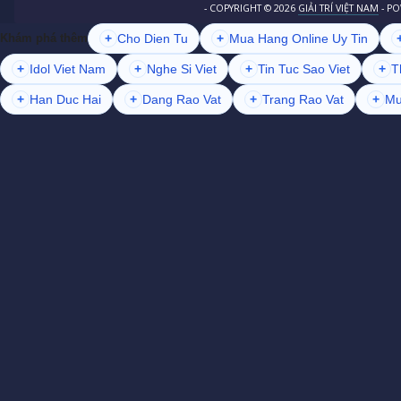
- COPYRIGHT ©
2026
GIẢI TRÍ VIỆT NAM
- P
+
Cho Dien Tu
+
Mua Hang Online Uy Tin
Khám phá thêm
+
Idol Viet Nam
+
Nghe Si Viet
+
Tin Tuc Sao Viet
+
T
+
Han Duc Hai
+
Dang Rao Vat
+
Trang Rao Vat
+
Mu