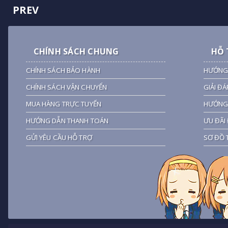
PREV
CHÍNH SÁCH CHUNG
HỖ 
CHÍNH SÁCH BẢO HÀNH
HƯỚNG
CHÍNH SÁCH VẬN CHUYỂN
GIẢI ĐÁ
MUA HÀNG TRỰC TUYẾN
HƯỚNG 
HƯỚNG DẪN THANH TOÁN
ƯU ĐÃI 
GỬI YÊU CẦU HỖ TRỢ
SƠ ĐỒ 