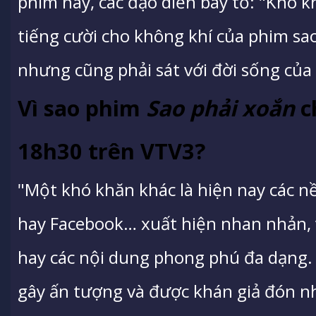
phim này, các đạo diễn bày tỏ: "Khó kh
tiếng cười cho không khí của phim sa
nhưng cũng phải sát với đời sống của 
Vì sao phim
Sao phải xoắn
c
18h30 trên VTV3?
"Một khó khăn khác là hiện nay các n
hay Facebook… xuất hiện nhan nhản, v
hay các nội dung phong phú đa dạng
gây ấn tượng và được khán giả đón n