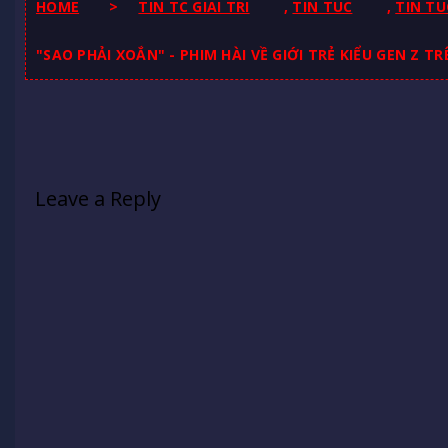
HOME
>
TIN TC GIAI TRI
,
TIN TUC
,
TIN TU
"SAO PHẢI XOẮN" - PHIM HÀI VỀ GIỚI TRẺ KIỂU GEN Z TR
Leave a Reply