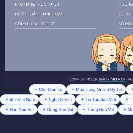
MUA HÀNG TRỰC TUYẾN
HƯỚNG 
HƯỚNG DẪN THANH TOÁN
ƯU ĐÃI 
GỬI YÊU CẦU HỖ TRỢ
SƠ ĐỒ 
- COPYRIGHT ©
2026
GIẢI TRÍ VIỆT NAM
- P
+
Cho Dien Tu
+
Mua Hang Online Uy Tin
Khám phá thêm
+
Idol Viet Nam
+
Nghe Si Viet
+
Tin Tuc Sao Viet
+
T
+
Han Duc Hai
+
Dang Rao Vat
+
Trang Rao Vat
+
Mu