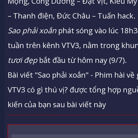
Mộng, Công Dương – Đạt Vịt, Kiều My
– Thanh điện, Đức Châu – Tuấn hack.
Sao phải xoắn
phát sóng vào lúc 18h3
tuần trên kênh VTV3, nằm trong khu
tươi đẹp
bắt đầu từ hôm nay (9/7).
Bài viết "Sao phải xoắn" - Phim hài về 
VTV3 có gì thú vị? được tổng hợp nguồ
kiến của bạn sau bài viết này