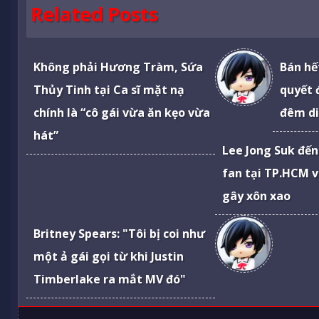
Related Posts
Không phải Hương Tràm, Sứa
Bán hế
Thủy Tinh tại Ca sĩ mặt nạ
quyết 
chính là “cô gái vừa ăn kẹo vừa
đêm di
hát”
Lee Jong Suk đế
fan tại TP.HCM 
gây xôn xao
Britney Spears: "Tôi bị coi như
một ả gái gọi từ khi Justin
Timberlake ra mắt MV đó"