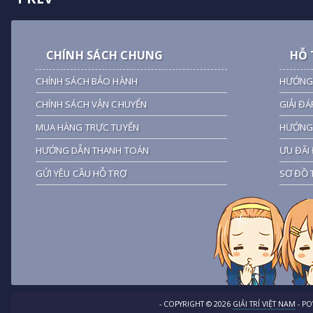
CHÍNH SÁCH CHUNG
HỖ 
CHÍNH SÁCH BẢO HÀNH
HƯỚNG
CHÍNH SÁCH VẬN CHUYỂN
GIẢI ĐÁ
MUA HÀNG TRỰC TUYẾN
HƯỚNG 
HƯỚNG DẪN THANH TOÁN
ƯU ĐÃI 
GỬI YÊU CẦU HỖ TRỢ
SƠ ĐỒ 
- COPYRIGHT ©
2026
GIẢI TRÍ VIỆT NAM
- P