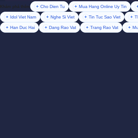
+
Cho Dien Tu
+
Mua Hang Online Uy Tin
Khám phá thêm
+
Idol Viet Nam
+
Nghe Si Viet
+
Tin Tuc Sao Viet
+
T
+
Han Duc Hai
+
Dang Rao Vat
+
Trang Rao Vat
+
Mu