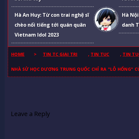
Hà An Huy: Từ con trai nghệ sĩ
Hà Nội
chèo nổi tiếng tới quán quân
danh T
Vietnam Idol 2023
HOME
>
TIN TC GIAI TRI
,
TIN TUC
,
TIN TU
NHÀ SỬ HỌC DƯƠNG TRUNG QUỐC CHỈ RA "LỖ HỔNG" CỦ
Leave a Reply