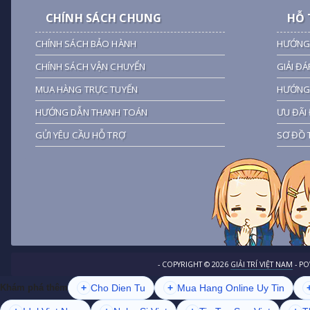
CHÍNH SÁCH CHUNG
HỖ 
CHÍNH SÁCH BẢO HÀNH
HƯỚNG
CHÍNH SÁCH VẬN CHUYỂN
GIẢI ĐÁ
MUA HÀNG TRỰC TUYẾN
HƯỚNG 
HƯỚNG DẪN THANH TOÁN
ƯU ĐÃI 
GỬI YÊU CẦU HỖ TRỢ
SƠ ĐỒ 
- COPYRIGHT ©
2026
GIẢI TRÍ VIỆT NAM
- P
+
Cho Dien Tu
+
Mua Hang Online Uy Tin
Khám phá thêm