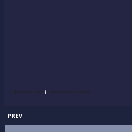
Subscribe to Posts
|
Subscribe to Comments
PREV