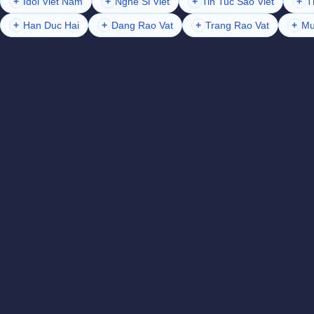
+
Idol Viet Nam
+
Nghe Si Viet
+
Tin Tuc Sao Viet
+
T
+
Han Duc Hai
+
Dang Rao Vat
+
Trang Rao Vat
+
Mu