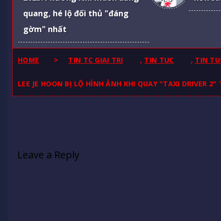
quang, hé lộ đối thủ "đáng
gờm" nhất
HOME
>
TIN TC GIAI TRI
,
TIN TUC
,
TIN TU
LEE JE HOON BỊ LỘ HÌNH ẢNH KHI QUAY "TAXI DRIVER 2
Leave a Reply