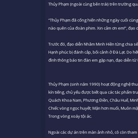
Thủy Phạm (ngoài cùng bên trái) trên trường q
“Thủy Phạm đã cống hiến những ngày cuối cùng và
nào quên của đoàn phim. Xin cảm ơn em!”, đạo 
Trước đó, đạo diễn Nhâm Minh Hiền từng chia s
Hạnh phúc bị đánh cắp, bối cảnh ở Đà Lạt. Do hế
đình thông báo tin đàn em gặp nạn, đạo diễn từ 
Thủy Phạm (sinh năm 1990) hoạt động nghệ thuật
kín tiếng, chủ yếu được biết qua các tác phẩm tr
Quách Khoa Nam, Phương Điền, Châu Huế, Minh 
Chiếc vòng ngọc huyết; Mặn hơn muối, Muôn mặt
Trong vòng xoáy tội ác.
Ngoài các dự án trên màn ảnh nhỏ, cô còn tham 