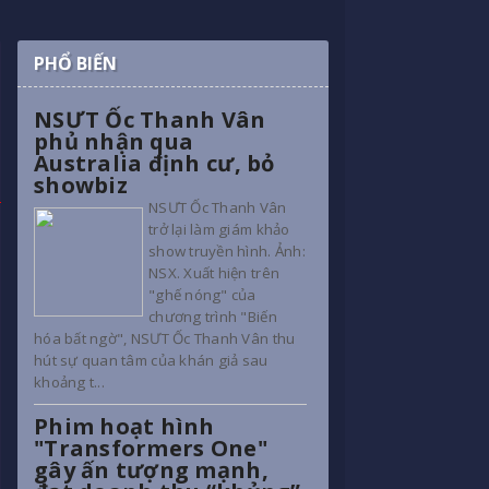
PHỔ BIẾN
NSƯT Ốc Thanh Vân
phủ nhận qua
Australia định cư, bỏ
showbiz
NSƯT Ốc Thanh Vân
trở lại làm giám khảo
show truyền hình. Ảnh:
NSX. Xuất hiện trên
"ghế nóng" của
chương trình "Biến
hóa bất ngờ", NSƯT Ốc Thanh Vân thu
hút sự quan tâm của khán giả sau
khoảng t...
Phim hoạt hình
"Transformers One"
gây ấn tượng mạnh,