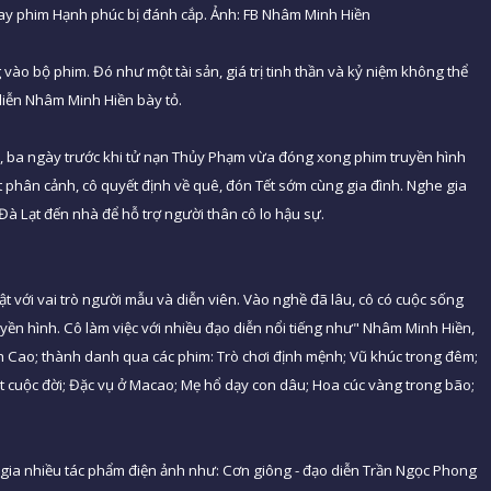
uay phim Hạnh phúc bị đánh cắp. Ảnh: FB Nhâm Minh Hiền
o bộ phim. Đó như một tài sản, giá trị tinh thần và kỷ niệm không thể
diễn Nhâm Minh Hiền bày tỏ.
ẻ, ba ngày trước khi tử nạn Thủy Phạm vừa đóng xong phim truyền hình
t phân cảnh, cô quyết định về quê, đón Tết sớm cùng gia đình. Nghe gia
Đà Lạt đến nhà để hỗ trợ người thân cô lo hậu sự.
 với vai trò người mẫu và diễn viên. Vào nghề đã lâu, cô có cuộc sống
uyền hình. Cô làm việc với nhiều đạo diễn nổi tiếng như" Nhâm Minh Hiền,
Cao; thành danh qua các phim: Trò chơi định mệnh; Vũ khúc trong đêm;
 cuộc đời; Đặc vụ ở Macao; Mẹ hổ dạy con dâu; Hoa cúc vàng trong bão;
gia nhiều tác phẩm điện ảnh như: Cơn giông - đạo diễn Trần Ngọc Phong