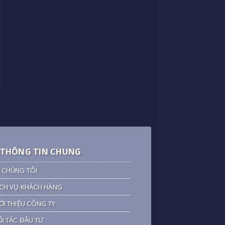
THÔNG TIN CHUNG
 CHÚNG TÔI
CH VỤ KHÁCH HÀNG
ỚI THIỆU CÔNG TY
I TÁC ĐẦU TƯ