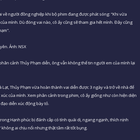
ại về người đồng nghiệp khi bộ phim đang được phát sóng: “Khi vừa
 của mình. Dù đóng vai nào, cô ấy cũng sẽ tham gia hết mình. Đây cũng
Phạm".
uyên. Ảnh: NSX
 phân cảnh Thủy Phạm diễn, ông vẫn không thể tin người em của mình lại
à Lạt, Thủy Phạm vừa hoàn thành vai diễn được 3 ngày và trở về nhà để
m xúc của mình. Xem phân cảnh trong phim, cô ấy giống như còn hiện diện
, đạo diễn xúc động bày tỏ.
ong Hạnh phúc bị đánh cắp có tính quái dị, ngang ngạnh, thích nịnh
không ai chịu nổi nhưng thật tâm rất tốt bụng.