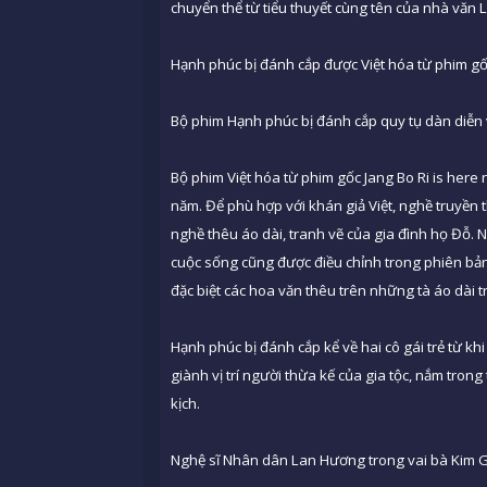
chuyển thể từ tiểu thuyết cùng tên của nhà văn 
Hạnh phúc bị đánh cắp được Việt hóa từ phim gốc
Bộ phim Hạnh phúc bị đánh cắp quy tụ dàn diễn
Bộ phim Việt hóa từ phim gốc Jang Bo Ri is her
năm. Để phù hợp với khán giả Việt, nghề truyền
nghề thêu áo dài, tranh vẽ của gia đình họ Đỗ. 
cuộc sống cũng được điều chỉnh trong phiên bản
đặc biệt các hoa văn thêu trên những tà áo dài 
Hạnh phúc bị đánh cắp kể về hai cô gái trẻ từ k
giành vị trí người thừa kế của gia tộc, nắm tron
kịch.
Nghệ sĩ Nhân dân Lan Hương trong vai bà Kim 