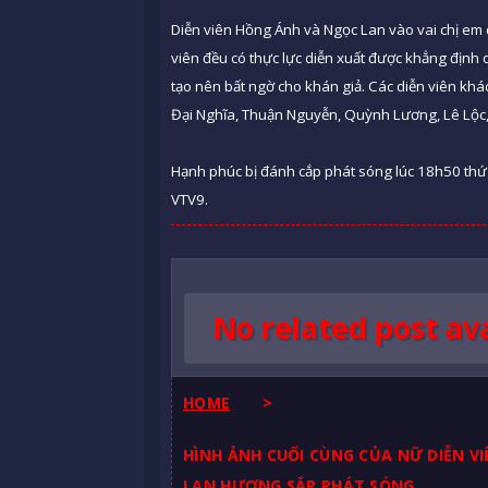
Diễn viên Hồng Ánh và Ngọc Lan vào vai chị em 
viên đều có thực lực diễn xuất được khẳng định 
tạo nên bất ngờ cho khán giả. Các diễn viên k
Đại Nghĩa, Thuận Nguyễn, Quỳnh Lương, Lê Lộc
Hạnh phúc bị đánh cắp phát sóng lúc 18h50 thứ
VTV9.
No related post ava
HOME
>
HÌNH ẢNH CUỐI CÙNG CỦA NỮ DIỄN V
LAN HƯƠNG SẮP PHÁT SÓNG