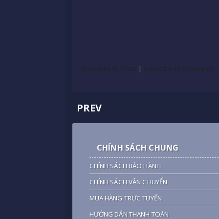
Subscribe to Posts
|
Subscribe to Comments
PREV
CHÍNH SÁCH CHUNG
CHÍNH SÁCH BẢO HÀNH
CHÍNH SÁCH VẬN CHUYỂN
MUA HÀNG TRỰC TUYẾN
HƯỚNG DẪN THANH TOÁN