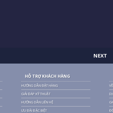
NEXT
HỖ TRỢ KHÁCH HÀNG
HƯỚNG DẪN ĐẶT HÀNG
VỀ
GIẢI ĐÁP KỸ THUẬT
DỊ
HƯỚNG DẪN LIÊN HỆ
GI
ƯU ĐÃI ĐẶC BIỆT
ĐỐ