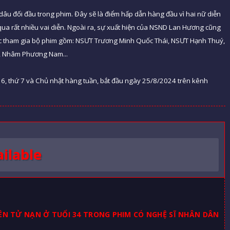
dâu đối đầu trong phim. Đây sẽ là điểm hấp dẫn hàng đầu vì hai nữ diễn
qua rất nhiều vai diễn. Ngoài ra, sự xuất hiện của NSND Lan Hương cũng
hác tham gia bộ phim gồm: NSƯT Trương Minh Quốc Thái, NSƯT Hạnh Thuý,
, Nhâm Phương Nam...
 6, thứ 7 và Chủ nhật hàng tuần, bắt đầu ngày 25/8/2024 trên kênh
ilable
IÊN TỬ NẠN Ở TUỔI 34 TRONG PHIM CÓ NGHỆ SĨ NHÂN DÂN