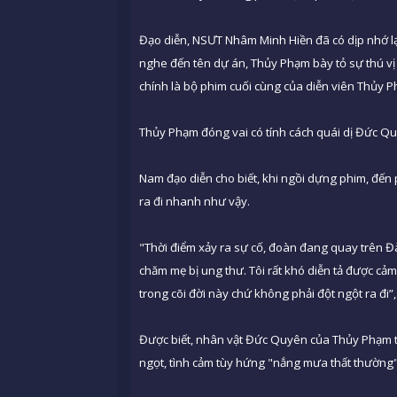
Đạo diễn, NSƯT Nhâm Minh Hiền đã có dịp nhớ l
nghe đến tên dự án, Thủy Phạm bày tỏ sự thú vị
chính là bộ phim cuối cùng của diễn viên Thủy 
Thủy Phạm đóng vai có tính cách quái dị Đức Q
Nam đạo diễn cho biết, khi ngồi dựng phim, đến
ra đi nhanh như vậy.
"Thời điểm xảy ra sự cố, đoàn đang quay trên Đ
chăm mẹ bị ung thư. Tôi rất khó diễn tả được cả
trong cõi đời này chứ không phải đột ngột ra đi”
Được biết, nhân vật Đức Quyên của Thủy Phạm tr
ngọt, tình cảm tùy hứng "nắng mưa thất thường" 