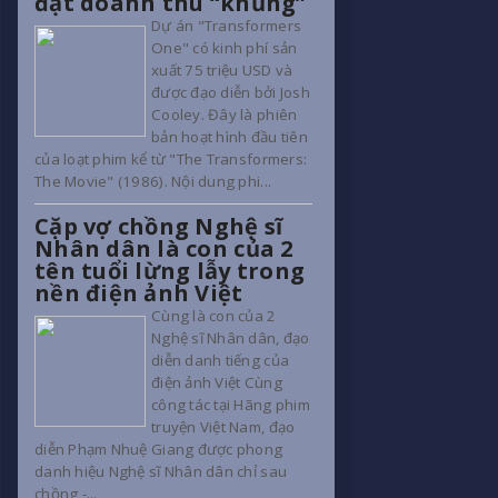
đạt doanh thu “khủng”
Dự án "Transformers
One" có kinh phí sản
xuất 75 triệu USD và
được đạo diễn bởi Josh
Cooley. Đây là phiên
bản hoạt hình đầu tiên
của loạt phim kể từ "The Transformers:
The Movie" (1986). Nội dung phi...
Cặp vợ chồng Nghệ sĩ
Nhân dân là con của 2
tên tuổi lừng lẫy trong
nền điện ảnh Việt
Cùng là con của 2
Nghệ sĩ Nhân dân, đạo
diễn danh tiếng của
điện ảnh Việt Cùng
công tác tại Hãng phim
truyện Việt Nam, đạo
diễn Phạm Nhuệ Giang được phong
danh hiệu Nghệ sĩ Nhân dân chỉ sau
chồng -...