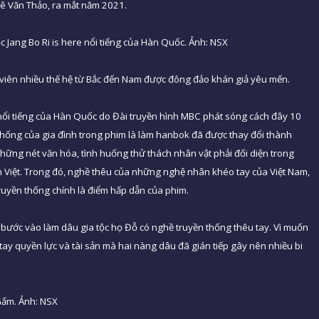
Lê Văn Thảo, ra mắt năm 2021.
 Jang Bo Ri is here nổi tiếng của Hàn Quốc. Ảnh: NSX
 viên nhiều thế hệ từ Bắc đến Nam được đông đảo khán giả yêu mến.
e nổi tiếng của Hàn Quốc do Đài truyền hình MBC phát sóng cách đây 10
 thống của gia đình trong phim là làm hanbok đã được thay đổi thành
Những nét văn hóa, tình huống thử thách nhân vật phải đối diện trong
 Việt. Trong đó, nghề thêu của những nghệ nhân khéo tay của Việt Nam,
truyền thống chính là điểm hấp dẫn của phim.
hi bước vào làm dâu gia tộc họ Đỗ có nghề truyền thống thêu tay. Vì muốn
g tay quyền lực và tài sản mà hai nàng dâu đã gián tiếp gây nên nhiều bi
Gấm. Ảnh: NSX