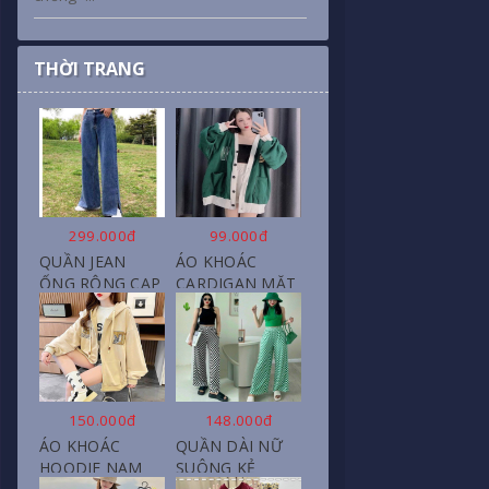
THỜI TRANG
299.000đ
99.000đ
QUẦN JEAN
ÁO KHOÁC
ỐNG RỘNG CẠP
CARDIGAN MẶT
CAO, DÀI XẺ
CƯỜI NỮ CHẤT
GẤU PHONG
NỈ COTTON
CÁCH J6
150.000đ
148.000đ
ÁO KHOÁC
QUẦN DÀI NỮ
HOODIE NAM
SUÔNG KẺ