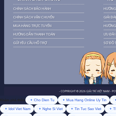
CHÍNH SÁCH BẢO HÀNH
HƯỚNG
CHÍNH SÁCH VẬN CHUYỂN
GIẢI ĐÁ
MUA HÀNG TRỰC TUYẾN
HƯỚNG 
HƯỚNG DẪN THANH TOÁN
ƯU ĐÃI 
GỬI YÊU CẦU HỖ TRỢ
SƠ ĐỒ 
- COPYRIGHT ©
2026
GIẢI TRÍ VIỆT NAM
- P
+
Cho Dien Tu
+
Mua Hang Online Uy Tin
Khám phá thêm
+
Idol Viet Nam
+
Nghe Si Viet
+
Tin Tuc Sao Viet
+
T