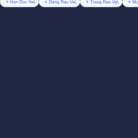
+
Han Duc Hai
+
Dang Rao Vat
+
Trang Rao Vat
+
Mu