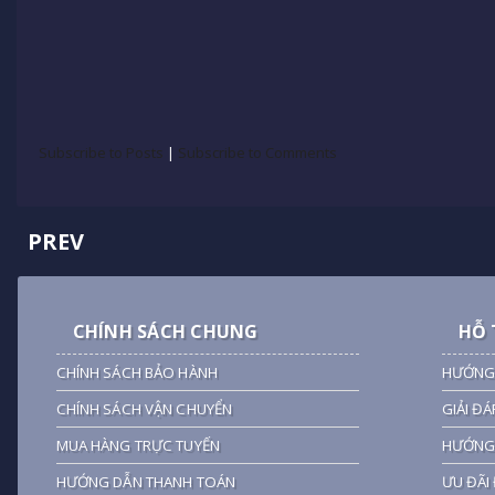
Subscribe to Posts
|
Subscribe to Comments
PREV
CHÍNH SÁCH CHUNG
HỖ 
CHÍNH SÁCH BẢO HÀNH
HƯỚNG
CHÍNH SÁCH VẬN CHUYỂN
GIẢI ĐÁ
MUA HÀNG TRỰC TUYẾN
HƯỚNG 
HƯỚNG DẪN THANH TOÁN
ƯU ĐÃI 