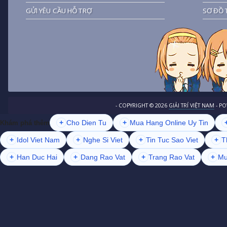
GỬI YÊU CẦU HỖ TRỢ
SƠ ĐỒ 
- COPYRIGHT ©
2026
GIẢI TRÍ VIỆT NAM
- P
+
Cho Dien Tu
+
Mua Hang Online Uy Tin
Khám phá thêm
+
Idol Viet Nam
+
Nghe Si Viet
+
Tin Tuc Sao Viet
+
T
+
Han Duc Hai
+
Dang Rao Vat
+
Trang Rao Vat
+
Mu