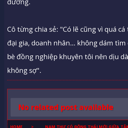
đương.
Cô từng chia sẻ: "Có lẽ cũng vì quá 
đại gia, doanh nhân… không dám tìm đế
bè đồng nghiệp khuyên tôi nên dịu d
không sợ".
No related post available
HOME
>
NAM THƯ CÓ ĐỘNG THÁI MỚI GIỮA TÂ