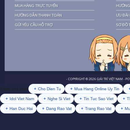
MUA HÀNG TRỰC TUYẾN
HƯỚNG 
HƯỚNG DẪN THANH TOÁN
ƯU ĐÃI 
GỬI YÊU CẦU HỖ TRỢ
SƠ ĐỒ 
- COPYRIGHT ©
2026
GIẢI TRÍ VIỆT NAM
- P
+
Cho Dien Tu
+
Mua Hang Online Uy Tin
Khám phá thêm
+
Idol Viet Nam
+
Nghe Si Viet
+
Tin Tuc Sao Viet
+
T
+
Han Duc Hai
+
Dang Rao Vat
+
Trang Rao Vat
+
Mu