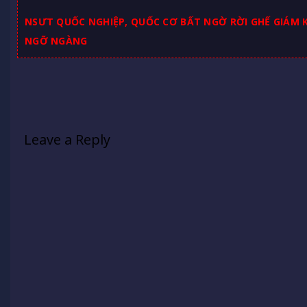
NSƯT QUỐC NGHIỆP, QUỐC CƠ BẤT NGỜ RỜI GHẾ GIÁM 
NGỠ NGÀNG
Leave a Reply