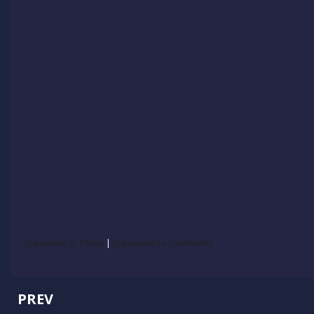
Subscribe to Posts
|
Subscribe to Comments
PREV