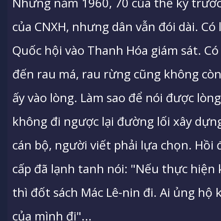
Những năm 1960, 70 của thế kỷ trước,
của CNXH, nhưng dân vẫn đói dài. Có 
Quốc hội vào Thanh Hóa giám sát. Có n
đến rau má, rau rừng cũng không cò
ấy vào lòng. Làm sao để nói được lòng
không đi ngược lại đường lối xây dự
cán bộ, người viết phải lựa chọn. Hồi 
cấp đã lạnh tanh nói: "Nếu thực hiện
thì đốt sách Mác Lê-nin đi. Ai ủng hộ
của mình đi"...