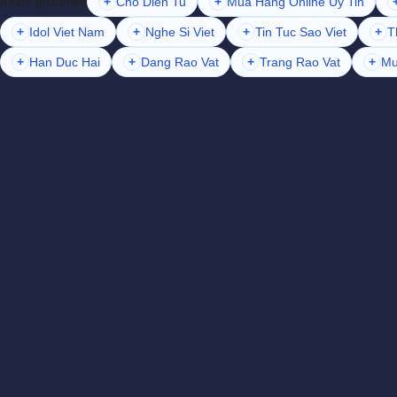
+
Cho Dien Tu
+
Mua Hang Online Uy Tin
Khám phá thêm
+
Idol Viet Nam
+
Nghe Si Viet
+
Tin Tuc Sao Viet
+
T
+
Han Duc Hai
+
Dang Rao Vat
+
Trang Rao Vat
+
Mu