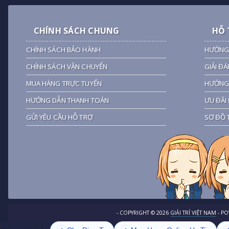
CHÍNH SÁCH CHUNG
HỖ 
CHÍNH SÁCH BẢO HÀNH
HƯỚNG
CHÍNH SÁCH VẬN CHUYỂN
GIẢI ĐÁ
MUA HÀNG TRỰC TUYẾN
HƯỚNG 
HƯỚNG DẪN THANH TOÁN
ƯU ĐÃI 
GỬI YÊU CẦU HỖ TRỢ
SƠ ĐỒ 
- COPYRIGHT ©
2026
GIẢI TRÍ VIỆT NAM
- P