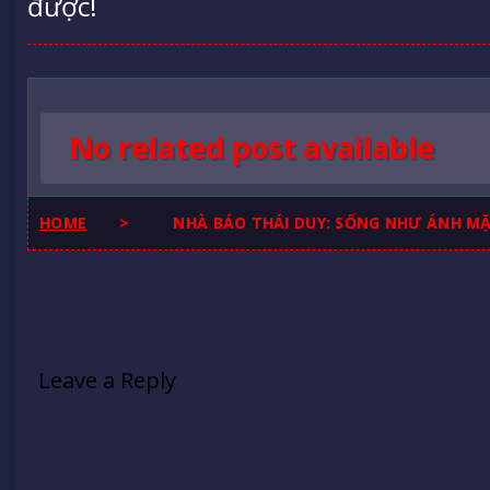
được!
No related post available
HOME
>
NHÀ BÁO THÁI DUY: SỐNG NHƯ ÁNH MẶ
Leave a Reply