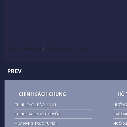
Subscribe to Posts
|
Subscribe to Comments
PREV
CHÍNH SÁCH CHUNG
HỖ 
CHÍNH SÁCH BẢO HÀNH
HƯỚNG
CHÍNH SÁCH VẬN CHUYỂN
GIẢI ĐÁ
MUA HÀNG TRỰC TUYẾN
HƯỚNG 