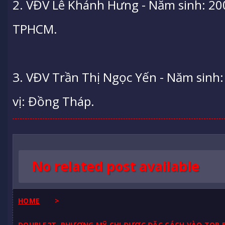
2. VĐV Lê Khánh Hưng - Năm sinh: 2008
TPHCM.
3. VĐV Trần Thị Ngọc Yến - Năm sinh
vị: Đồng Tháp.
No related post available
HOME
>
DOUBLE2T, PHƯƠNG MỸ CHI ĐƯỢC ĐẶC CÁCH VÀO TOP 5