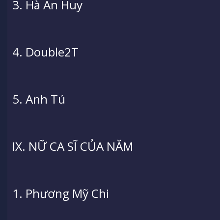
3. Hà An Huy
4. Double2T
5. Anh Tú
IX. NỮ CA SĨ CỦA NĂM
1. Phương Mỹ Chi