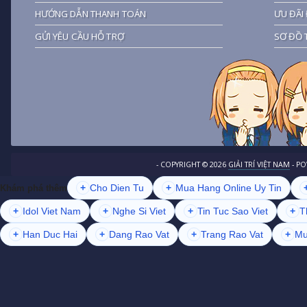
HƯỚNG DẪN THANH TOÁN
ƯU ĐÃI 
GỬI YÊU CẦU HỖ TRỢ
SƠ ĐỒ 
- COPYRIGHT ©
2026
GIẢI TRÍ VIỆT NAM
- P
+
Cho Dien Tu
+
Mua Hang Online Uy Tin
Khám phá thêm
+
Idol Viet Nam
+
Nghe Si Viet
+
Tin Tuc Sao Viet
+
T
+
Han Duc Hai
+
Dang Rao Vat
+
Trang Rao Vat
+
Mu