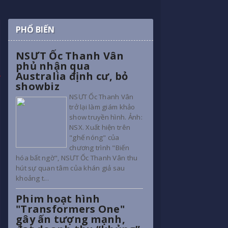
PHỔ BIẾN
NSƯT Ốc Thanh Vân
phủ nhận qua
Australia định cư, bỏ
showbiz
NSƯT Ốc Thanh Vân
trở lại làm giám khảo
show truyền hình. Ảnh:
NSX. Xuất hiện trên
"ghế nóng" của
chương trình "Biến
hóa bất ngờ", NSƯT Ốc Thanh Vân thu
hút sự quan tâm của khán giả sau
khoảng t...
Phim hoạt hình
"Transformers One"
gây ấn tượng mạnh,