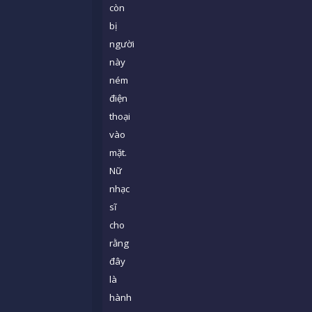
còn
bị
người
này
ném
điện
thoại
vào
mặt.
Nữ
nhạc
sĩ
cho
rằng
đây
là
hành