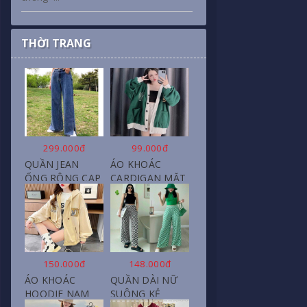
THỜI TRANG
299.000đ
99.000đ
QUẦN JEAN
ÁO KHOÁC
ỐNG RỘNG CẠP
CARDIGAN MẶT
CAO, DÀI XẺ
CƯỜI NỮ CHẤT
GẤU PHONG
NỈ COTTON
CÁCH J6
150.000đ
148.000đ
ÁO KHOÁC
QUẦN DÀI NỮ
HOODIE NAM
SUÔNG KẺ