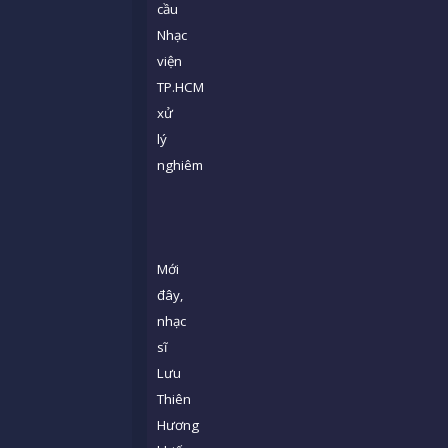
cầu
Nhạc
viện
TP.HCM
xử
lý
nghiêm
Mới
đây,
nhạc
sĩ
Lưu
Thiên
Hương