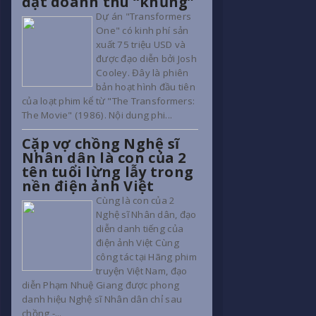
đạt doanh thu “khủng”
Dự án "Transformers
One" có kinh phí sản
xuất 75 triệu USD và
được đạo diễn bởi Josh
Cooley. Đây là phiên
bản hoạt hình đầu tiên
của loạt phim kể từ "The Transformers:
The Movie" (1986). Nội dung phi...
Cặp vợ chồng Nghệ sĩ
Nhân dân là con của 2
tên tuổi lừng lẫy trong
nền điện ảnh Việt
Cùng là con của 2
Nghệ sĩ Nhân dân, đạo
diễn danh tiếng của
điện ảnh Việt Cùng
công tác tại Hãng phim
truyện Việt Nam, đạo
diễn Phạm Nhuệ Giang được phong
danh hiệu Nghệ sĩ Nhân dân chỉ sau
chồng -...