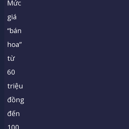
Mức
giá
“bán
hoa”
từ
60
triệu
đồng
đến
100