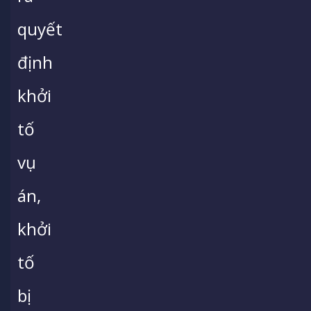
quyết
định
khởi
tố
vụ
án,
khởi
tố
bị