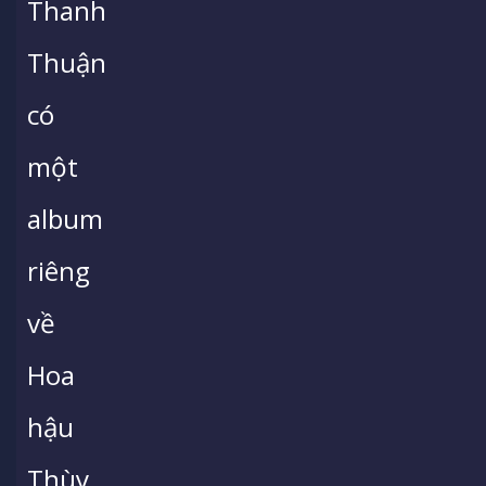
Thanh
Thuận
có
một
album
riêng
về
Hoa
hậu
Thùy