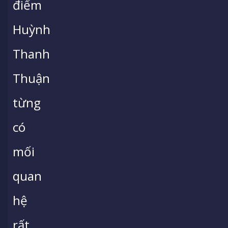
điểm
Huỳnh
Thanh
Thuận
từng
có
mối
quan
hệ
rất