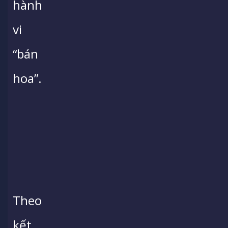
hành
vi
“bán
hoa”.
Theo
kết