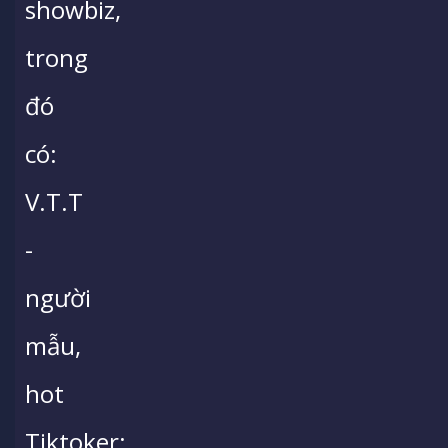
showbiz,
trong
đó
có:
V.T.T
-
người
mẫu,
hot
Tiktoker;