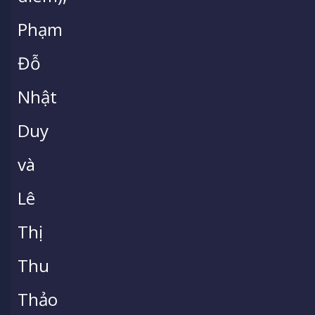
Phạm
Đỗ
Nhật
Duy
và
Lê
Thị
Thu
Thảo