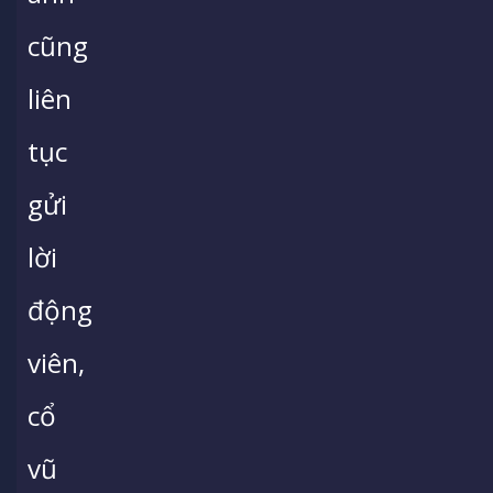
cũng
liên
tục
gửi
lời
động
viên,
cổ
vũ