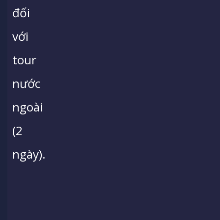
đối
với
tour
nước
ngoài
(2
ngày).