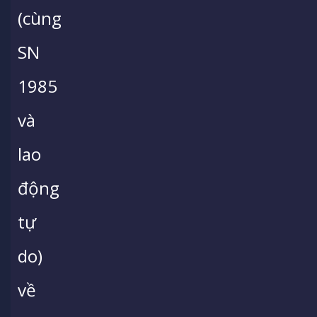
(cùng
SN
1985
và
lao
động
tự
do)
về