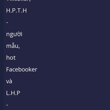
H.P.T.H
-
người
mẫu,
hot
Facebooker
và
L.H.P
-