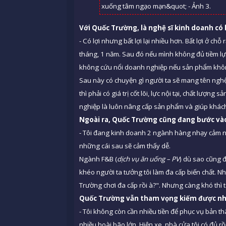
Với Quốc Trường, là nghệ sĩ kinh doanh có 
- Có lợi nhưng bất lợi lại nhiều hơn. Bất lợi ở chỗ
tháng, 1 năm. Sau đó nếu mình không đủ tiềm lự
không cứu nổi doanh nghiệp nếu sản phẩm không 
Sau này có chuyện gì người ta sẽ mang tên nghệ s
thì phải có giá trị cốt lõi, lực nội tại, chất lượ
nghiệp là luôn nâng cấp sản phẩm và giúp khách 
Ngoài ra, Quốc Trường cũng đang bước và
- Tôi đang kinh doanh 2 ngành hàng nhạy cảm nh
những cái sau sẽ cảm thấy dễ.
Ngành F&B (
dị
ch v
ụ ăn uống –
PV
) dù sao cũng 
khéo người ta tưởng tôi làm đa cấp biến chất. 
Trường chơi đa cấp rồi à?". Nhưng càng khó thì 
Quốc Trường vẫn tham vọng kiếm được nh
- Tôi không còn cần nhiều tiền để phục vụ bản thân
nhiều hoài bão lớn. Hiện xe, nhà cửa tôi có đủ r