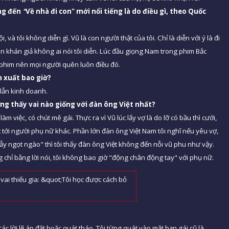
ng đến
"
Về nhà đi con" mới
nổi tiếng l
à
do
điề
u g
ì, theo Quốc
, và tôi không diễn gì. Vũ là con người thật của tôi. Chỉ là diễn với ý là đi
ên khán giả không ai nói tôi diễn. Lúc đầu giọng Nam trong phim Bắc
t phim nên mọi người quên luôn điều đó.
n xuất bao giờ
?
 lẫn kinh doanh.
ờng thấ
y vai n
ào giống với đàn ông Việt nhấ
t?
àm việc, có chút mê gái. Thực ra vì Vũ lúc lấy vợ là do lỡ có bầu thì cưới,
t tới người phụ nữ khác. Phần lớn đàn ông Việt Nam tôi nghĩ nếu yêu vợ,
y ngọt ngào" thì tôi thấy đàn ông Việt không đến nỗi vũ phu như vậy.
chỉ bằng lời nói, tôi không bao giờ "động chân động tay" với phụ nữ.
ác lời lẽ áp đặt hoặc quát tháo. Tôi từng quát vào mặt bạn gái cũ là