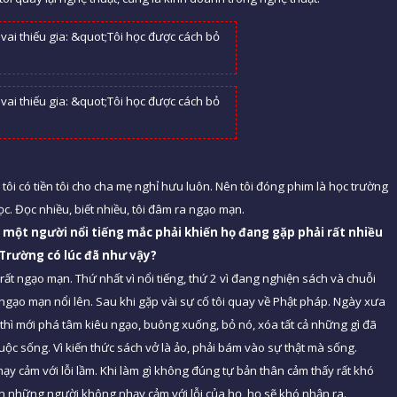
hi tôi có tiền tôi cho cha mẹ nghỉ hưu luôn. Nên tôi đóng phim là học trường
ọc. Đọc nhiều, biết nhiều, tôi đâm ra ngạo mạn.
 một
người nổi tiếng mắc phải khiến họ
đang gặp phải rất nhiều
 Trường có
lúc
đã
như vậy
?
i rất ngạo mạn. Thứ nhất vì nổi tiếng, thứ 2 vì đang nghiện sách và chuỗi
 ngạo mạn nổi lên. Sau khi gặp vài sự cố tôi quay về Phật pháp. Ngày xưa
 thì mới phá tâm kiêu ngạo, buông xuống, bỏ nó, xóa tất cả những gì đã
ộc sống. Vì kiến thức sách vở là ảo, phải bám vào sự thật mà sống.
hạy cảm với lỗi lầm. Khi làm gì không đúng tự bản thân cảm thấy rất khó
òn những người không nhạy cảm với lỗi của họ, họ sẽ khó nhận ra.