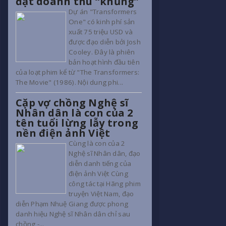
đạt doanh thu “khủng”
Dự án "Transformers
One" có kinh phí sản
xuất 75 triệu USD và
được đạo diễn bởi Josh
Cooley. Đây là phiên
bản hoạt hình đầu tiên
của loạt phim kể từ "The Transformers:
The Movie" (1986). Nội dung phi...
Cặp vợ chồng Nghệ sĩ
Nhân dân là con của 2
tên tuổi lừng lẫy trong
nền điện ảnh Việt
Cùng là con của 2
Nghệ sĩ Nhân dân, đạo
diễn danh tiếng của
điện ảnh Việt Cùng
công tác tại Hãng phim
truyện Việt Nam, đạo
diễn Phạm Nhuệ Giang được phong
danh hiệu Nghệ sĩ Nhân dân chỉ sau
chồng -...