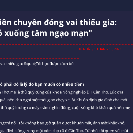
iên chuyên đóng vai thiếu gia:
bỏ xuống tâm ngạo mạn"
CHỦ NHẬT, 1 THÁNG 10, 2023
 phải đó là lý
do b
ạn muốn có nhiều tiề
n?
n Thơ, mẹ là thủ quỹ cũng của khoa Nông nghiệp ĐH Cần Thơ. Lúc cha
á, nên cha nghỉ một thời gian chạy xe lôi. Khi ổn định gia đình cha mới
 làm thủ quỹ lương có mấy trăm nghìn đồng, cuộc sống khó khăn quá nên mẹ
ng trả nổi. Tôi không bao giờ quên được khuôn mặt, ánh mắt khắc khổ,
, gia đình sống trong một xóm chợ cũ ở Cần Thơ. Từ nhỏ, tôi quen với mùi