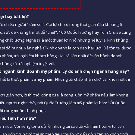
lợi hay bấ
t l
ợ
i?
 rất nhiều người "săm soi". Cái lợi chỉ có trong thời gian đầu khoảng 6
c, sức đề kháng thì rất dễ "chết". 100 Quốc Trường hay Tom Cruise cũng
chất lượng. Nghệ sĩ là một thuận lợi nhỏ nhưng hệ lụy lại kinh khủng.
ĩ đó ra nói. Nên nghệ sĩ kinh doanh là con dao hai lưỡi. Để tồn tại được
ng sản phẩm, trải nghiệm khách hàng. Hai cái lớn nhất để vận hành doanh
hàng có trải nghiệm tuyệt vời.
o ngành kinh doanh mỹ phẩm. Lý do anh chọn ngành hàng nà
y?
ất là thực phẩm và mỹ phẩm. Nhưng tôi chấp nhận chơi cái khó nhất thì
đơn giản hơn, lỗ thì thôi đóng cửa là xong. Còn mỹ phẩm nếu làm không
Nhiều người nghe thấy nói Quốc Trường làm mỹ phẩm lại bảo: "Ôi Quốc
tôi càng muốn chinh phục.
iều tiền hơn nữ
a?
 nữa. Với riêng tôi là đủ rồi nhưng tại sao tôi vẫn làm hoài vì tôi còn
ồi, ăn uống cũng có thể ăn theo tiêu chuẩn 5* đến độ ngán ăn không nổi,