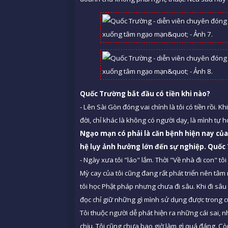
Quốc Trường bắt đầ
u c
ó tiền khi nà
o?
- Lên Sài Gòn đóng vai chính là tôi có tiền rồi. K
đời, chỉ khác là không có người dạy, là mình tự h
Ngạo mạn có phải là căn bệnh hiện nay
của
hệ lụy ảnh hưởng lớn đến sự nghiệp. Quốc
- Ngày xưa tôi "láo" lắm. Thời "Về nhà đi con" tô
Mỳ cay của tôi cũng đang rất phát triển nên tâm
tôi học Phật pháp nhưng chưa đi sâu. Khi đi sâu
đọc chỉ giữ những gì mình sử dụng được trong cu
Tôi thuộc người dễ phát hiện ra những cái sai, n
chịu. Tôi cũng chưa bao giờ làm gì quá đáng. C