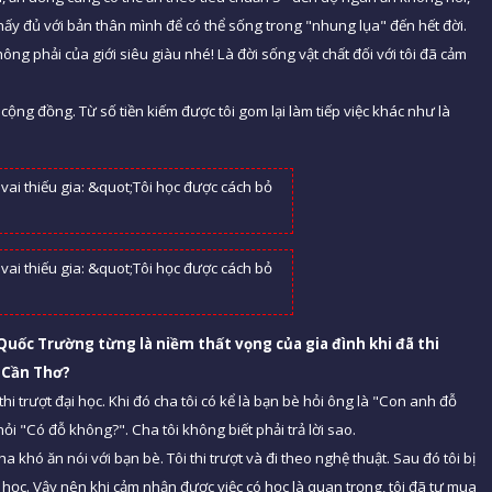
 thấy đủ với bản thân mình để có thể sống trong "nhung lụa" đến hết đời.
ông phải của giới siêu giàu nhé! Là đời sống vật chất đối với tôi đã cảm
 cộng đồng. Từ số tiền kiếm được tôi gom lại làm tiếp việc khác như là
Quốc Trường từng là niề
m th
ất vọng của gia đình khi đã thi
H Cần Thơ
?
thi trượt đại học. Khi đó cha tôi có kể là bạn bè hỏi ông là "Con anh đỗ
ỏi "Có đỗ không?". Cha tôi không biết phải trả lời sao.
ha khó ăn nói với bạn bè. Tôi thi trượt và đi theo nghệ thuật. Sau đó tôi bị
ại học. Vậy nên khi cảm nhận được việc có học là quan trọng, tôi đã tự mua