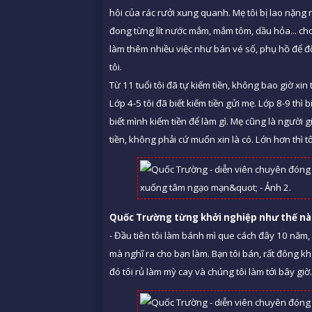
hôi của rác rưởi xung quanh. Mẹ tôi bị lao nặng
đong từng lít nước mắm, mắm tôm, dầu hỏa... cho
làm thêm nhiều việc như bán vé số, phụ hồ để 
tôi.
Từ 11 tuổi tôi đã tự kiếm tiền, không bao giờ xin ti
Lớp 4-5 tôi đã biết kiếm tiền gửi mẹ. Lớp 8-9 thì
biết mình kiếm tiền để làm gì. Mẹ cũng là người gi
tiền, không phải cứ muốn xin là có. Lớn hơn thì tô
Quốc Trường từng khởi nghiệp như
th
ế nà
- Đầu tiên tôi làm bánh mì que cách đây 10 năm,
mà nghĩ ra cho bạn làm. Bạn tôi bán, rất đông k
đó tôi rủ làm mỳ cay và chúng tôi làm tới bây gi