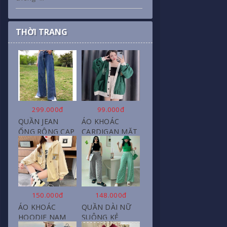
THỜI TRANG
299.000đ
99.000đ
QUẦN JEAN
ÁO KHOÁC
ỐNG RỘNG CẠP
CARDIGAN MẶT
CAO, DÀI XẺ
CƯỜI NỮ CHẤT
GẤU PHONG
NỈ COTTON
CÁCH J6
150.000đ
148.000đ
ÁO KHOÁC
QUẦN DÀI NỮ
HOODIE NAM
SUÔNG KẺ