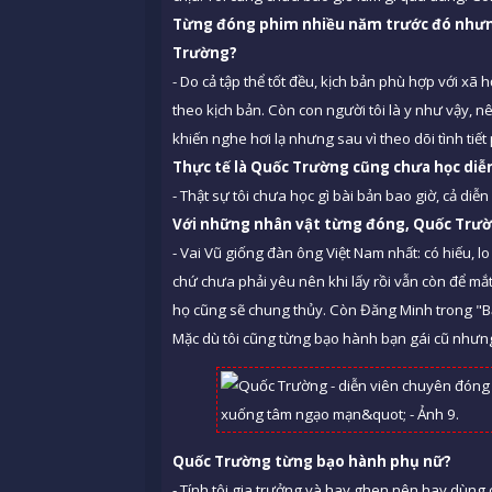
Từng đóng phim nhiều năm trước đó như
Trườ
ng?
- Do cả tập thể tốt đều, kịch bản phù hợp với xã hội
theo kịch bản. Còn con người tôi là y như vậy, n
khiến nghe hơi lạ nhưng sau vì theo dõi tình tiế
Th
ực tế là Quốc Trường cũng chưa học diễ
- Thật sự tôi chưa học gì bài bản bao giờ, cả diễn
Với những nhân vật từng đóng, Quốc Trư
- Vai Vũ giống đàn ông Việt Nam nhất: có hiếu, lo l
chứ chưa phải yêu nên khi lấy rồi vẫn còn để mắ
họ cũng sẽ chung thủy. Còn Đăng Minh trong "Bẫ
Mặc dù tôi cũng từng bạo hành bạn gái cũ nhưng 
Quốc Trường từng bạ
o h
ành phụ nữ
?
- Tính tôi gia trưởng và hay ghen nên hay dùng c