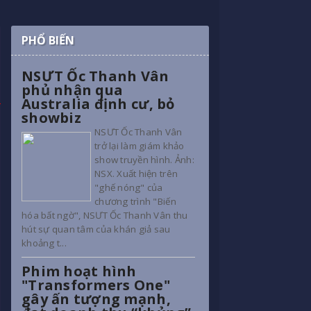
PHỔ BIẾN
NSƯT Ốc Thanh Vân
phủ nhận qua
Australia định cư, bỏ
showbiz
NSƯT Ốc Thanh Vân
trở lại làm giám khảo
show truyền hình. Ảnh:
NSX. Xuất hiện trên
"ghế nóng" của
chương trình "Biến
hóa bất ngờ", NSƯT Ốc Thanh Vân thu
hút sự quan tâm của khán giả sau
khoảng t...
Phim hoạt hình
"Transformers One"
gây ấn tượng mạnh,