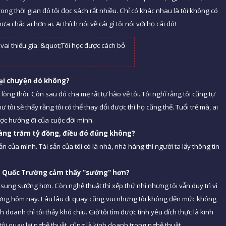
Trong thời gian đó tôi đọc sách rất nhiều. Chỉ có khác nhau là tôi không có
hắc ai hơn ai. Ai thích nói về cái gì tôi nói với họ cái đó!
ại chuyện đó khô
ng?
 lòng thôi. Còn sau đó cha mẹ rất tự hào về tôi. Tôi nghĩ rằng tôi cũng tự
ôi sẽ thấy rằng tôi có thể thay đổi được thì họ cũng thế. Tuổi trẻ mà, ai
ược hướng đi của cuộc đời mình.
hàng trăm tỷ đồng, điều đó đúng khô
ng?
ản của mình. Tài sản của tôi có là nhà, nhà hàng thì người ta lấy thông tin
o Quốc Trường cả
m th
ấy "sướng" hơ
n?
y sung sướng hơn. Còn nghệ thuật thì xếp thứ nhì nhưng tôi vẫn duy trì vì
ờng hôm nay. Lâu lâu đi quay cũng vui nhưng tôi không đến mức không
doanh thì tôi thấy khó chịu. Giờ tôi tìm được tình yêu đích thực là kinh
i quay lại nghệ thuật, cũng là kinh doanh trong nghệ thuật.