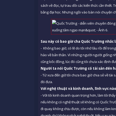
sách về đọc, tự trau dồi các kiến thức cần thiết. 
bằng đại học. Nhưng ngồi vào bàn nói chuyện chưa c
Sau nà
y c
ó bao giờ cha Quốc Trường nhắc l
- Không bao giờ, có lẽ do tôi nhớ lâu rồi để trong
hào về bản thân. Vì những người người giống như t
cũng bốc đồng, lúc đó cũng tôi chưa xác định đ
Người ta n
ó
i Quốc Trường có tài sản đến 
- Từ xưa đến giờ tôi chưa bao giờ chia sẻ về tài s
đó đưa.
Với nghệ thuật và kinh doanh, lĩnh vực nà
- Với tôi kinh doanh quan trọng hơn, làm tôi thấ
nếu không có nghệ thuật sẽ không có Quốc Trư
đi quay không chịu được, còn nếu không làm kinh 
doanh chứ không phải nghệ thuật. Nếu sau này tô