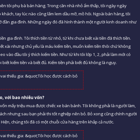
 nên tôi phụ bà bán hàng. Trong căn nhà nhỏ ẩm thấp, tôi ngày ngày
 khách, tay lúc nào cũng lấm lem dầu mỡ, mồ hôi. Ngoài bán hàng, tôi
đỡ đần gia đình. Những ngày đó đã hình thành một người kinh doanh như
ền gia đình. Tôi thích tiền từ nhỏ, từ khi chưa biết xài tiền đã thích tiền.
 biết xài nhưng chủ yếu là máu kiếm tiền, muốn kiếm tiền thôi chứ không
eo vào đầu tôi ý thích kiếm tiền. Như từ khi tôi lớp 1, 2, phải làm mới có
i biết kiếm tiền và biết đủ. Kiếm tiền phải biết đủ không là nguy.
o, với bao nhiêu vố
n?
 vốn mấy triệu mua được chiếc xe bán bánh. Tôi không phải là người làm,
hách nhưng sau bạn phải thi tốt nghiệp nên bỏ. Bỏ xong cũng chính người
ờ. Hiện, chúng tôi đã có một chuỗi cửa hàng trên khắp cả nước.