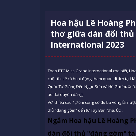
Hoa hậu Lê Hoàng Ph
thơ giữa dàn đối thủ
International 2023
Theo BTC Miss Grand International cho biết, Hoa 
cuộc thi sẽ có hoạt động tham quan di tích tại 
Quốc Tử Giám, Đền Ngọc Sơn và Hồ Gươm. Xuất hiệ
áo dài duyên dáng.
Với chiều cao 1,76m cùng số đo ba vòng lần lượ
thủ "đáng gờm" đến từ Tây Ban Nha, Úc...
Ngắm Hoa hậu Lê Hoàng Ph
dàn đối thủ "đáng gờm" tại