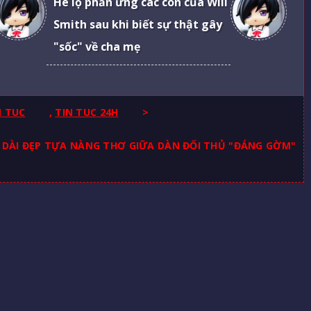
Hé lộ phản ứng các con của Will
Smith sau khi biết sự thật gây
"sốc" về cha mẹ
N TUC
,
TIN TUC 24H
>
DÀI ĐẸP TỰA NÀNG THƠ GIỮA DÀN ĐỐI THỦ "ĐÁNG GỜM"
3