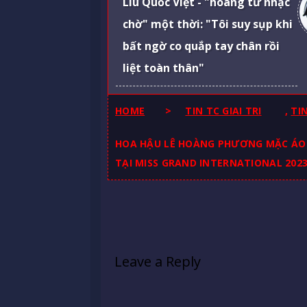
Liu Quốc Việt - "hoàng tử nhạc
chờ" một thời: "Tôi suy sụp khi
bất ngờ co quắp tay chân rồi
liệt toàn thân"
HOME
>
TIN TC GIAI TRI
,
TI
HOA HẬU LÊ HOÀNG PHƯƠNG MẶC ÁO 
TẠI MISS GRAND INTERNATIONAL 202
Leave a Reply