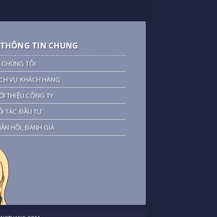
THÔNG TIN CHUNG
 CHÚNG TÔI
CH VỤ KHÁCH HÀNG
ỚI THIỆU CÔNG TY
I TÁC ĐẦU TƯ
ẢN HỒI, ĐÁNH GIÁ