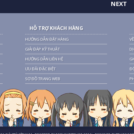
NEXT
HỖ TRỢ KHÁCH HÀNG
HƯỚNG DẪN ĐẶT HÀNG
VỀ
GIẢI ĐÁP KỸ THUẬT
DỊ
HƯỚNG DẪN LIÊN HỆ
GI
ƯU ĐÃI ĐẶC BIỆT
ĐỐ
SƠ ĐỒ TRANG WEB
PH