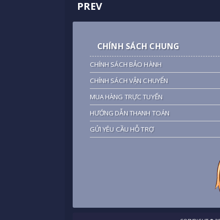
PREV
CHÍNH SÁCH CHUNG
CHÍNH SÁCH BẢO HÀNH
CHÍNH SÁCH VẬN CHUYỂN
MUA HÀNG TRỰC TUYẾN
HƯỚNG DẪN THANH TOÁN
GỬI YÊU CẦU HỖ TRỢ