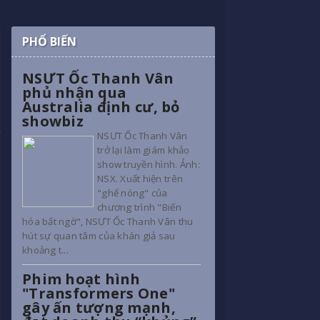
PHỔ BIẾN
NSƯT Ốc Thanh Vân
phủ nhận qua
Australia định cư, bỏ
showbiz
NSƯT Ốc Thanh Vân
trở lại làm giám khảo
show truyền hình. Ảnh:
NSX. Xuất hiện trên
"ghế nóng" của
chương trình "Biến
hóa bất ngờ", NSƯT Ốc Thanh Vân thu
hút sự quan tâm của khán giả sau
khoảng t...
Phim hoạt hình
"Transformers One"
gây ấn tượng mạnh,