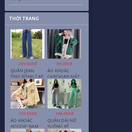
THỜI TRANG
299.000đ
99.000đ
QUẦN JEAN
ÁO KHOÁC
ỐNG RỘNG CẠP
CARDIGAN MẶT
CAO, DÀI XẺ
CƯỜI NỮ CHẤT
GẤU PHONG
NỈ COTTON
CÁCH J6
150.000đ
148.000đ
ÁO KHOÁC
QUẦN DÀI NỮ
HOODIE NAM
SUÔNG KẺ