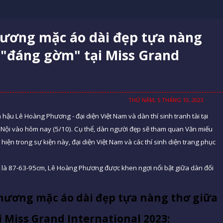
ương mặc áo dài đẹp tựa nàng
 "đáng gờm" tại Miss Grand
THỨ NĂM, 5 THÁNG 10, 2023
hậu Lê Hoàng Phương - đại diện Việt Nam và dàn thí sinh tranh tài tại
Hà Nội vào hôm nay (5/10). Cụ thể, dàn người đẹp sẽ tham quan Văn miếu
n trong sự kiện này, đại diện Việt Nam và các thí sinh diện trang phục
t là 87-63-95cm, Lê Hoàng Phương được khen ngợi nổi bật giữa dàn đối
ương mặc áo dài đẹp tựa nàng thơ giữa
 Miss Grand International 2023: