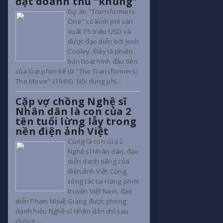
đạt doanh thu “khủng”
Dự án "Transformers
One" có kinh phí sản
xuất 75 triệu USD và
được đạo diễn bởi Josh
Cooley. Đây là phiên
bản hoạt hình đầu tiên
của loạt phim kể từ "The Transformers:
The Movie" (1986). Nội dung phi...
Cặp vợ chồng Nghệ sĩ
Nhân dân là con của 2
tên tuổi lừng lẫy trong
nền điện ảnh Việt
Cùng là con của 2
Nghệ sĩ Nhân dân, đạo
diễn danh tiếng của
điện ảnh Việt Cùng
công tác tại Hãng phim
truyện Việt Nam, đạo
diễn Phạm Nhuệ Giang được phong
danh hiệu Nghệ sĩ Nhân dân chỉ sau
chồng -...