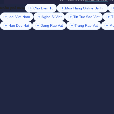
+
Cho Dien Tu
+
Mua Hang Online Uy Tin
Khám phá thêm
+
Idol Viet Nam
+
Nghe Si Viet
+
Tin Tuc Sao Viet
+
T
+
Han Duc Hai
+
Dang Rao Vat
+
Trang Rao Vat
+
Mu