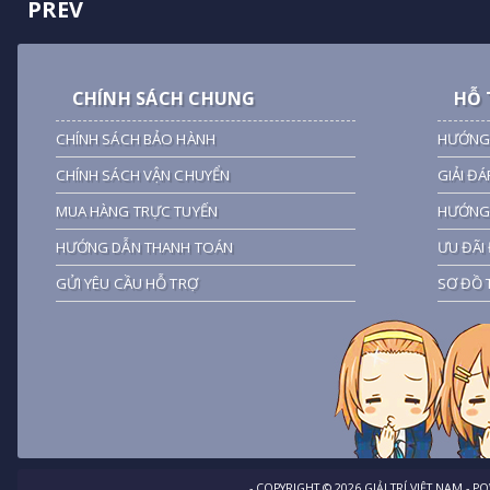
PREV
CHÍNH SÁCH CHUNG
HỖ 
CHÍNH SÁCH BẢO HÀNH
HƯỚNG
CHÍNH SÁCH VẬN CHUYỂN
GIẢI ĐÁ
MUA HÀNG TRỰC TUYẾN
HƯỚNG 
HƯỚNG DẪN THANH TOÁN
ƯU ĐÃI 
GỬI YÊU CẦU HỖ TRỢ
SƠ ĐỒ 
- COPYRIGHT ©
2026
GIẢI TRÍ VIỆT NAM
- P