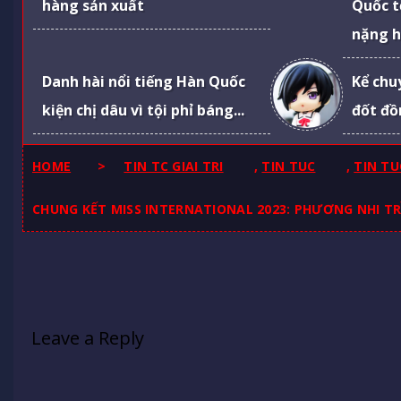
hàng sản xuất
Quốc t
nặng h
Danh hài nổi tiếng Hàn Quốc
Kể chu
kiện chị dâu vì tội phỉ báng...
đốt đồ
HOME
>
TIN TC GIAI TRI
,
TIN TUC
,
TIN TU
CHUNG KẾT MISS INTERNATIONAL 2023: PHƯƠNG NHI TR
Leave a Reply