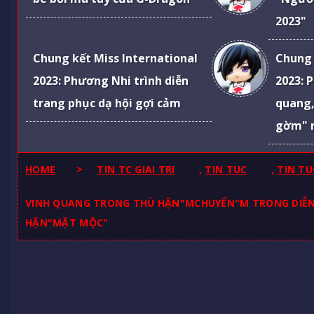
2023"
Chung kết Miss International
Chung 
2023: Phương Nhi trình diễn
2023: 
trang phục dạ hội gợi cảm
quang,
gờm" 
HOME
>
TIN TC GIAI TRI
,
TIN TUC
,
TIN TU
VINH QUANG TRONG THÙ HẬN"MCHUYỂN"M TRONG DIỄN
HẬN"MẶT MỘC"