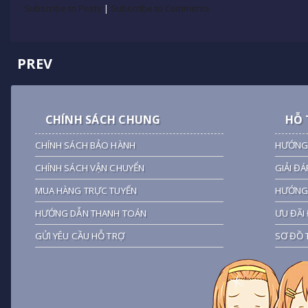
Subscribe to Posts
|
Subscribe to Comments
PREV
CHÍNH SÁCH CHUNG
HỖ 
CHÍNH SÁCH BẢO HÀNH
HƯỚNG
CHÍNH SÁCH VẬN CHUYỂN
GIẢI ĐÁ
MUA HÀNG TRỰC TUYẾN
HƯỚNG 
HƯỚNG DẪN THANH TOÁN
ƯU ĐÃI 
GỬI YÊU CẦU HỖ TRỢ
SƠ ĐỒ 