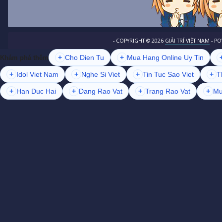
- COPYRIGHT ©
2026
GIẢI TRÍ VIỆT NAM
- P
+
Cho Dien Tu
+
Mua Hang Online Uy Tin
Khám phá thêm
+
Idol Viet Nam
+
Nghe Si Viet
+
Tin Tuc Sao Viet
+
T
+
Han Duc Hai
+
Dang Rao Vat
+
Trang Rao Vat
+
Mu