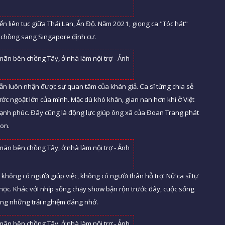
ển liên tục giữa Thái Lan, Ấn Độ. Năm 2021, giọng ca "Tóc hát"
o chồng sang Singapore định cư.
n luôn nhận được sự quan tâm của khán giả. Ca sĩ từng chia sẻ
ước ngoặt lớn của mình. Mặc dù khó khăn, gian nan hơn khi ở Việt
ạnh phúc. Đây cũng là động lực giúp ông xã của Đoan Trang phát
con.
không có người giúp việc, không có người thân hỗ trợ. Nữ ca sĩ tự
học. Khác với nhịp sống chạy show bận rộn trước đây, cuộc sống
ng những trải nghiệm đáng nhớ.