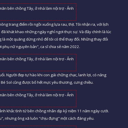
ông trang điểm rồi ngồi xuống lựa rau, thịt. Tôi nhận ra, với lịch
ôi đã khát khao những ngày nghỉ ngơi thực sự. Và đây chính là lúc
ng là một quãng dừng nhỏ để tôi có thể thay đổi. Những thay đổi
ười phụ nữ nguyên bản", ca sĩ chia sẻ năm 2022.
uổi. Người đẹp tự hào khi con gái chững chạc, lanh lợi, có năng
. Bé Sol cũng được bố hết mực yêu thương, cưng chiều.
ảnh khắc tình tứ bên chồng nhân dịp kỷ niệm 11 năm ngày cưới.
iều", nhưng ông xã luôn "chịu đựng" một cách đáng yêu.