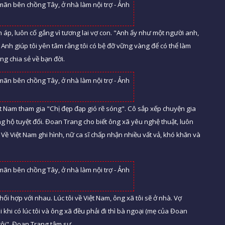
áp, luôn cố gắng vì tương lai vợ con. "Anh ấy như một người anh,
 Anh giúp tôi yên tâm rằng tôi có bệ đỡ vững vàng để có thể làm
ng chia sẻ về bạn đời.
t Nam tham gia "Chị đẹp đạp gió rẽ sóng". Cô sắp xếp chuyện gia
g hộ tuyệt đối. Đoan Trang cho biết ông xã yêu nghệ thuật, luôn
ề Việt Nam ghi hình, nữ ca sĩ chấp nhận nhiều vất vả, khó khăn và
ối hợp với nhau. Lúc tôi về Việt Nam, ông xã tôi sẽ ở nhà. Vợ
khi có lúc tôi và ông xã đều phải đi thì bà ngoại (mẹ của Đoan
 tôi", Đoan Trang tâm sự.