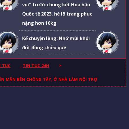
vui" trước chung kết Hoa hậu
Quốc tế 2023, hé lộ trang phục
nặng hơn 10kg
Kể chuyện làng: Nhớ mùi khói
đốt đồng chiều quê
N TUC
,
TIN TUC 24H
>
ÊN MÃN BÊN CHỒNG TÂY, Ở NHÀ LÀM NỘI TRỢ