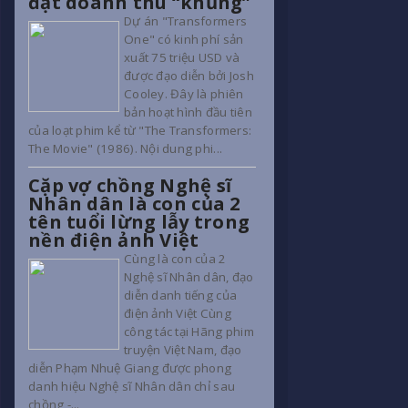
đạt doanh thu “khủng”
Dự án "Transformers
One" có kinh phí sản
xuất 75 triệu USD và
được đạo diễn bởi Josh
Cooley. Đây là phiên
bản hoạt hình đầu tiên
của loạt phim kể từ "The Transformers:
The Movie" (1986). Nội dung phi...
Cặp vợ chồng Nghệ sĩ
Nhân dân là con của 2
tên tuổi lừng lẫy trong
nền điện ảnh Việt
Cùng là con của 2
Nghệ sĩ Nhân dân, đạo
diễn danh tiếng của
điện ảnh Việt Cùng
công tác tại Hãng phim
truyện Việt Nam, đạo
diễn Phạm Nhuệ Giang được phong
danh hiệu Nghệ sĩ Nhân dân chỉ sau
chồng -...