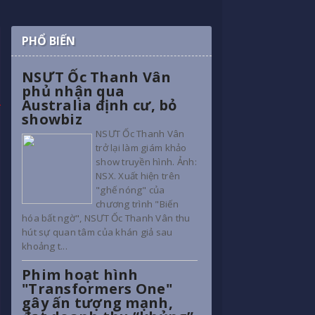
PHỔ BIẾN
NSƯT Ốc Thanh Vân
phủ nhận qua
Australia định cư, bỏ
showbiz
NSƯT Ốc Thanh Vân
trở lại làm giám khảo
show truyền hình. Ảnh:
NSX. Xuất hiện trên
"ghế nóng" của
chương trình "Biến
hóa bất ngờ", NSƯT Ốc Thanh Vân thu
hút sự quan tâm của khán giả sau
khoảng t...
Phim hoạt hình
"Transformers One"
gây ấn tượng mạnh,