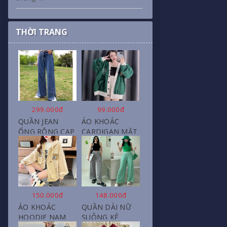
THỜI TRANG
299.000đ
99.000đ
QUẦN JEAN
ÁO KHOÁC
ỐNG RỘNG CẠP
CARDIGAN MẶT
CAO, DÀI XẺ
CƯỜI NỮ CHẤT
GẤU PHONG
NỈ COTTON
CÁCH J6
150.000đ
148.000đ
ÁO KHOÁC
QUẦN DÀI NỮ
HOODIE NAM
SUÔNG KẺ