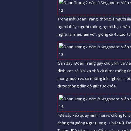
Trong mắt Đoan Trang, chồng là người ấm 
người thầy, người chồng, người bạn thân.
nghề, làm mẹ, làm vợ", giọng ca 45 tuổi từ
Gần đây, Đoan Trang gây chú ý khi về Việ
đình, con cái khi xa nhà và được chồng ủn
mong muốn vợ có những trải nghiệm mới. V
được chồng dặn dò giữ sức khỏe.
"Để sắp xếp quay hình, hai vợ chồng tôi ph
chồng tôi giống Ngưu Lang - Chức Nữ. Đôi 
Trang - PV) sẽ bay qua để coi sóc con gái