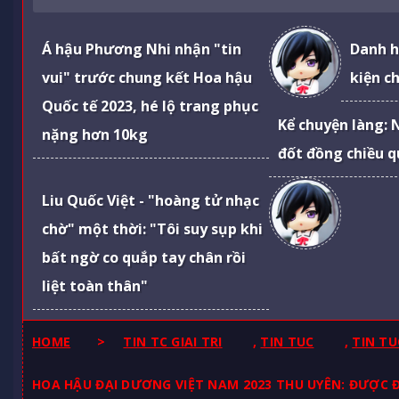
Á hậu Phương Nhi nhận "tin
Danh h
vui" trước chung kết Hoa hậu
kiện ch
Quốc tế 2023, hé lộ trang phục
Kể chuyện làng: 
nặng hơn 10kg
đốt đồng chiều q
Liu Quốc Việt - "hoàng tử nhạc
chờ" một thời: "Tôi suy sụp khi
bất ngờ co quắp tay chân rồi
liệt toàn thân"
HOME
>
TIN TC GIAI TRI
,
TIN TUC
,
TIN TU
HOA HẬU ĐẠI DƯƠNG VIỆT NAM 2023 THU UYÊN: ĐƯỢC Đ