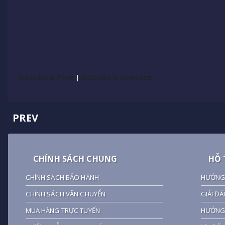
Subscribe to Posts
|
Subscribe to Comments
PREV
CHÍNH SÁCH CHUNG
HỖ 
CHÍNH SÁCH BẢO HÀNH
HƯỚNG
CHÍNH SÁCH VẬN CHUYỂN
GIẢI ĐÁ
MUA HÀNG TRỰC TUYẾN
HƯỚNG 