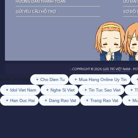
HƯỚNG DẪN THANH TOÁN
ƯU ĐÃI 
GỬI YÊU CẦU HỖ TRỢ
SƠ ĐỒ 
- COPYRIGHT ©
2026
GIẢI TRÍ VIỆT NAM
- P
+
Cho Dien Tu
+
Mua Hang Online Uy Tin
Khám phá thêm
+
Idol Viet Nam
+
Nghe Si Viet
+
Tin Tuc Sao Viet
+
T
+
Han Duc Hai
+
Dang Rao Vat
+
Trang Rao Vat
+
Mu