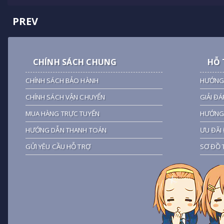
PREV
CHÍNH SÁCH CHUNG
HỖ 
CHÍNH SÁCH BẢO HÀNH
HƯỚNG
CHÍNH SÁCH VẬN CHUYỂN
GIẢI ĐÁ
MUA HÀNG TRỰC TUYẾN
HƯỚNG 
HƯỚNG DẪN THANH TOÁN
ƯU ĐÃI 
GỬI YÊU CẦU HỖ TRỢ
SƠ ĐỒ 