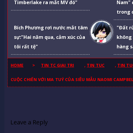
Timberlake ra mắt MV đó"
Nam" 
trong 
Bích Phương rơi nước mắt tâm
"Đất 
sự:"Hai năm qua, cảm xúc của
không 
tôi rất tệ"
hàng s
HOME
>
TIN TC GIAI TRI
,
TIN TUC
,
TIN TU
CUỘC CHIẾN VỚI MA TUÝ CỦA SIÊU MẪU NAOMI CAMPBE
Leave a Reply