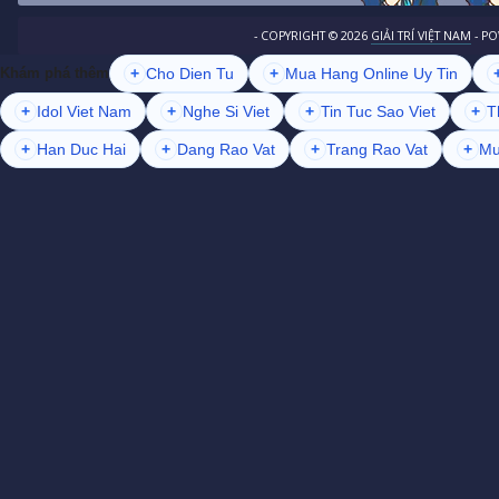
- COPYRIGHT ©
2026
GIẢI TRÍ VIỆT NAM
- P
+
Cho Dien Tu
+
Mua Hang Online Uy Tin
Khám phá thêm
+
Idol Viet Nam
+
Nghe Si Viet
+
Tin Tuc Sao Viet
+
T
+
Han Duc Hai
+
Dang Rao Vat
+
Trang Rao Vat
+
Mu