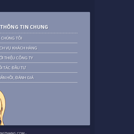
THÔNG TIN CHUNG
 CHÚNG TÔI
CH VỤ KHÁCH HÀNG
ỚI THIỆU CÔNG TY
I TÁC ĐẦU TƯ
ẢN HỒI, ĐÁNH GIÁ
NGTHANG.COM
-