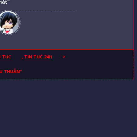
hát”
N TUC
,
TIN TUC 24H
>
ẬU THUẪN"