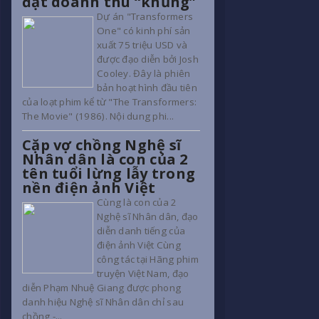
đạt doanh thu “khủng”
Dự án "Transformers
One" có kinh phí sản
xuất 75 triệu USD và
được đạo diễn bởi Josh
Cooley. Đây là phiên
bản hoạt hình đầu tiên
của loạt phim kể từ "The Transformers:
The Movie" (1986). Nội dung phi...
Cặp vợ chồng Nghệ sĩ
Nhân dân là con của 2
tên tuổi lừng lẫy trong
nền điện ảnh Việt
Cùng là con của 2
Nghệ sĩ Nhân dân, đạo
diễn danh tiếng của
điện ảnh Việt Cùng
công tác tại Hãng phim
truyện Việt Nam, đạo
diễn Phạm Nhuệ Giang được phong
danh hiệu Nghệ sĩ Nhân dân chỉ sau
chồng -...