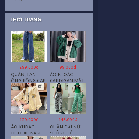
THỜI TRANG
299.000đ
99.000đ
QUẦN JEAN
ÁO KHOÁC
ỐNG RỘNG CẠP
CARDIGAN MẶT
CAO, DÀI XẺ
CƯỜI NỮ CHẤT
GẤU PHONG
NỈ COTTON
CÁCH J6
150.000đ
148.000đ
ÁO KHOÁC
QUẦN DÀI NỮ
HOODIE NAM
SUÔNG KẺ