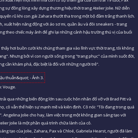
hỉ xuất hiện một mình mà còn có sự tham gia của con trai 19 tuổi, Pax
g sự đồng lòng xây dựng thương hiệu thời trang Atelier Jolie. Nữ diễn
 quyến rũ khi con gái Zahara thướt tha trong một bộ đầm trắng thanh lịch.
, xuất hiện năng động với áo sơ mi, quần âu và đôi sneakers - trang
g theo chiếc máy ảnh để ghi lại những cảnh hậu trường thú vị của buổi
i thấy hơi buồn cười khi chúng tham gia vào lĩnh vực thời trang, tôi không
rang". Nhưng bởi vì con người sống trong "trang phục" của mình suốt đời,
ng cần khám phá, đặc biệt là đối với những người trẻ".
h: Vouge.
trải qua những biến động lớn sau cuộc hôn nhân đổ vỡ với Brad Pitt và
ọ, cô vẫn thể hiện sự mạnh mẽ và kiên định. Cô nói: "Tôi đang trong quá
". Angelina Jolie cho hay, làm việc trong một không gian sáng tạo với
ier Jolie là một phần quá trình chữa lành của cô.
sáng tạo của Jolie, Zahara, Pax và Chloé, Gabriela Hearst, người đã làm