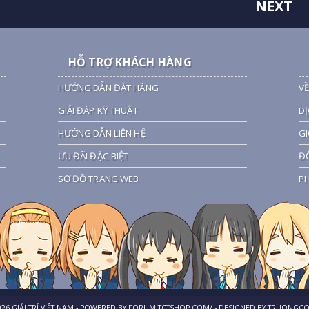
NEXT
HỖ TRỢ KHÁCH HÀNG
HƯỚNG DẪN ĐẶT HÀNG
VỀ
GIẢI ĐÁP KỸ THUẬT
DỊ
HƯỚNG DẪN LIÊN HỆ
GI
ƯU ĐÃI ĐẶC BIỆT
ĐỐ
SƠ ĐỒ TRANG WEB
PH
026
GIẢI TRÍ VIỆT NAM
- POWERED BY
FORUM.TCTSHOP.COM/
- DESIGNED BY
TRUONGCO