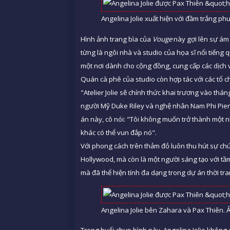
Angelina Jolie xuất hiện với đầm trắng p
Hình ảnh trang bìa của
Vouge
này gợi lên sự ám c
từng là ngôi nhà và studio của họa sĩ nổi tiếng
một nơi dành cho cộng đồng, cung cấp các dịch v
Quán cà phê của studio còn hợp tác với các tổ ch
"Atelier Jolie sẽ chính thức khai trương vào thán
người Mỹ Duke Riley và nghệ nhân Nam Phi Pier
án này, cô nói: "Tôi không muốn trở thành một n
khác có thể vun đắp nó".
Với phong cách trên thảm đỏ luôn thu hút sự chú
Hollywood, mà còn là một người sáng tạo với tầm
mà đã thể hiện tính đa dạng trong dự án thời tr
Angelina Jolie bên Zahara và Pax Thiên.