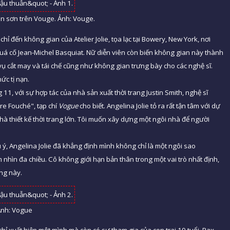
hun sơn trên Vouge. Ảnh: Vouge.
hỉ đến không gian của Atelier Jolie, tọa lạc tại Bowery, New York, nơi
 quá cố Jean-Michel Basquiat. Nữ diễn viên còn biến không gian này thành
ụ cắt may và tái chế cũng như không gian trưng bày cho các nghệ sĩ.
ức tị nạn.
g 11, với sự hợp tác của nhà sản xuất thời trang Justin Smith, nghệ sĩ
re Fouché", tạp chí
Vogue
cho biết. Angelina Jolie tỏ ra rất tận tâm với dự
hà thiết kế thời trang lớn. Tôi muốn xây dựng một ngôi nhà để người
 ý, Angelina Jolie đã khẳng định mình không chỉ là một ngôi sao
 nhìn đa chiều. Cô không giới hạn bản thân trong một vai trò nhất định,
ang này.
 Ảnh: Vogue