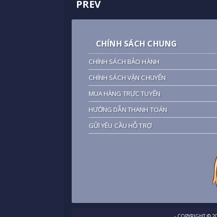
PREV
CHÍNH SÁCH CHUNG
CHÍNH SÁCH BẢO HÀNH
CHÍNH SÁCH VẬN CHUYỂN
MUA HÀNG TRỰC TUYẾN
HƯỚNG DẪN THANH TOÁN
GỬI YÊU CẦU HỖ TRỢ
- COPYRIGHT ©
2