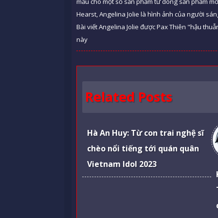
mẫu cho một số sản phẩm từ dòng sản phẩm mới.
Hearst, Angelina Jolie là hình ảnh của người sá
Bài viết Angelina Jolie được Pax Thiên "hậu thuẫ
này
Related Posts
Hà An Huy: Từ con trai nghệ sĩ
chèo nổi tiếng tới quán quân
Vietnam Idol 2023