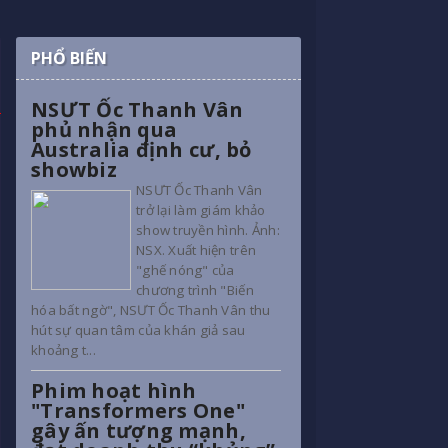
PHỔ BIẾN
NSƯT Ốc Thanh Vân
phủ nhận qua
Australia định cư, bỏ
showbiz
NSƯT Ốc Thanh Vân
trở lại làm giám khảo
show truyền hình. Ảnh:
NSX. Xuất hiện trên
"ghế nóng" của
chương trình "Biến
hóa bất ngờ", NSƯT Ốc Thanh Vân thu
hút sự quan tâm của khán giả sau
khoảng t...
Phim hoạt hình
"Transformers One"
gây ấn tượng mạnh,