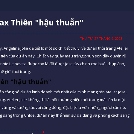
Pax Thiên "hậu thuẫn"
THỨ TƯ, 27 THÁNG 9, 2023
 Angelina Jolie đã tiết lộ một số chi tiết thú vị về dự án thời trang Atelier
ầu tiên của dự án này. Chiếc váy quây màu trắng phun sơn đầy quyến rũ
Annie Leibovitz, được cho là đã được Jolie tùy chỉnh cho buổi chụp ảnh,
ế giới thời trang.
hiên "hậu thuẫn"
ên công bố dự án kinh doanh mới nhất của mình mang tên Atelier Jolie,
ang. Atelier Jolie không chỉ là một thương hiệu thời trang mà còn là một
 vững và tương tác với cộng đồng, đặc biệt là với những người cần nó.
ng sang trọng Chloé, dự án này thể hiện sự đa dạng và phong cách sáng