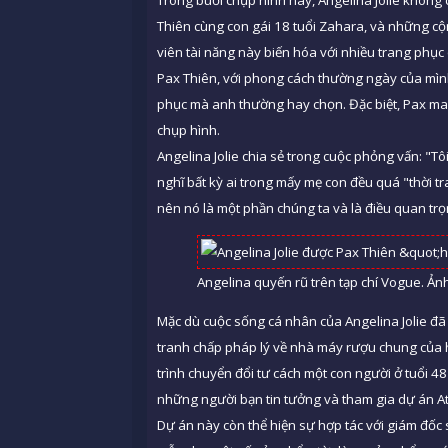
Trong buổi chụp hình này, Angelina Jolie không c
Thiên cùng con gái 18 tuổi Zahara, và những cộn
viên tài năng này biến hóa với nhiều trang phục
Pax Thiên, với phong cách thường ngày của mình
phục mà anh thường hay chọn. Đặc biệt, Pax man
chụp hình.
Angelina Jolie chia sẻ trong cuộc phỏng vấn: "Tô
nghĩ bất kỳ ai trong mấy mẹ con đều quá "thời t
nên nó là một phần chúng ta và là điều quan trọ
Angelina quyến rũ trên tạp chí Vogue. Ản
Mặc dù cuộc sống cá nhân của Angelina Jolie đã 
tranh chấp pháp lý về nhà máy rượu chung của h
trình chuyển đổi tư cách một con người ở tuổi 48
những người bạn tin tưởng và tham gia dự án Atel
Dự án này còn thể hiện sự hợp tác với giám đốc 