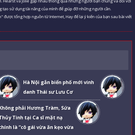
 Hearst và Jolie gặp nhau thông qua những người bạn chung và đối với
ng tạo sử dụng tài năng của mình để giúp đỡ những người cần.
n" được tổng hợp nguồn từ Internet, Hay để lại ý kiến của bạn sau bài viết
Hà Nội gắn biển phố mới vinh
danh Thái sư Lưu Cơ
Không phải Hương Tràm, Sứa
Thủy Tinh tại Ca sĩ mặt nạ
chính là “cô gái vừa ăn kẹo vừa