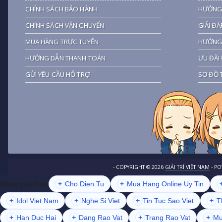
CHÍNH SÁCH BẢO HÀNH
HƯỚNG
CHÍNH SÁCH VẬN CHUYỂN
GIẢI ĐÁ
MUA HÀNG TRỰC TUYẾN
HƯỚNG 
HƯỚNG DẪN THANH TOÁN
ƯU ĐÃI 
GỬI YÊU CẦU HỖ TRỢ
SƠ ĐỒ 
- COPYRIGHT ©
2026
GIẢI TRÍ VIỆT NAM
- P
+
Cho Dien Tu
+
Mua Hang Online Uy Tin
Khám phá thêm
+
Idol Viet Nam
+
Nghe Si Viet
+
Tin Tuc Sao Viet
+
T
+
Han Duc Hai
+
Dang Rao Vat
+
Trang Rao Vat
+
Mu