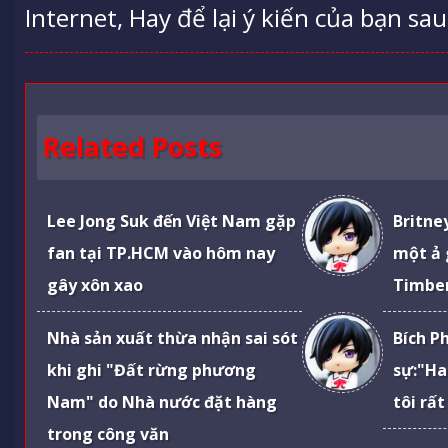
Internet, Hay để lại ý kiến của bạn sau
Related Posts
Lee Jong Suk đến Việt Nam gặp
Britney
fan tại TP.HCM vào hôm nay
một ả g
gây xôn xao
Timber
Nhà sản xuất thừa nhận sai sót
Bích P
khi ghi "Đất rừng phương
sự:"Ha
Nam" do Nhà nước đặt hàng
tôi rất
trong công văn