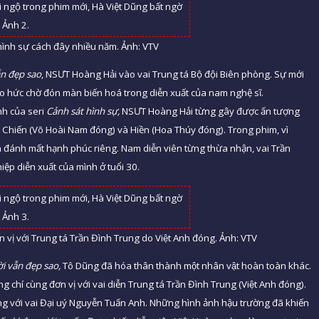
ình sự cách đây nhiều năm. Ảnh: VTV
ẫn đẹp sao
, NSƯT Hoàng Hải vào vai Trung tá Bộ đội Biên phòng. Sự mới
o hức chờ đón màn biến hoá trong diễn xuất của nam nghệ sĩ.
nh của seri
Cảnh sát hình sự,
NSƯT Hoàng Hải từng gây được ấn tượng
ủa Chiến (Võ Hoài Nam đóng) và Hiền (Hoa Thúy đóng). Trong phim, vì
h đánh mất hạnh phúc riêng. Nam diễn viên từng thừa nhận, vai Trần
iệp diễn xuất của mình ở tuổi 30.
vị với Trung tá Trần Đình Trung do Việt Anh đóng. Ảnh: VTV
̀i vẫn đẹp sao,
Tô Dũng đã hóa thân thành một nhân vật hoàn toàn khác.
ồng chí cùng đơn vị với vai diễn Trung tá Trần Đình Trung (Việt Anh đóng).
ng với vai Đại uý Nguyễn Tuấn Anh. Những hình ảnh hậu trường đã khiến