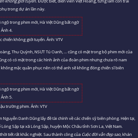
ến không giới tuyến.
Được biết, diễn viên Việt Hoàng, từng làm con trai
phụ trong dự án lần này.
c chiến không giới tuyến. Ảnh: VTV
Hoàng, Thu Quỳnh, NSƯT Tú Oanh, ... cũng có mặt trong bộ phim mới của
t Dũng có có mặt trong các hình ảnh của đoàn phim nhưng chưa rõ nam
ng không mặc quân phục nên có thể anh sẽ không đóng chiến sĩ biên
hậu trường phim. Ảnh: VTV
n Nguyễn Danh Dũng lấy đề tài chính về các chiến sỹ biên phòng. Hiện tại,
 Lóng Sập tại xã Lóng Sập, huyện Mộc Châu tỉnh Sơn La, Việt Nam.
̀i tiết rất khắc nghiệt. Sau thành công của
Cuộc đời vẫn đẹp sao
, khán