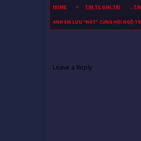
HOME
>
TIN TC GIAI TRI
,
TI
ANH EM LƯU "NÁT" CÙNG HỘI NGỘ TRO
Leave a Reply