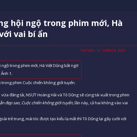
ng hội ngộ trong phim mới, Hà
ới vai bí ẩn
THỨ BẢY, 12 THÁNG 8, 2023
trong phim Cuộc chiến không giới tuyến.
ừa đăng tải, NSƯT Hoàng Hải và Tô Dũng sẽ cùng tái xuất trong phim
vẫn đẹp sao
,
Cuộc chiến không giới tuyến
, lần này, cả hai không vào vai
i trẻ trung, mái tóc được tạo kiểu lạ mắt thì Tô Dũng lại gây cười với