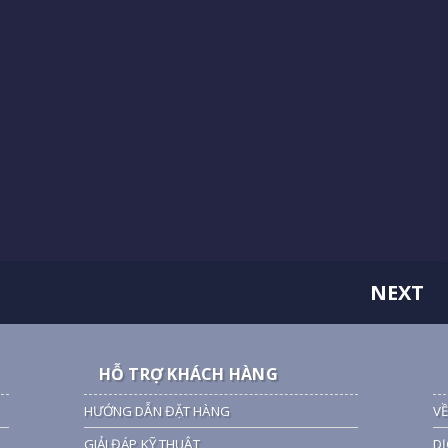
NEXT
HỖ TRỢ KHÁCH HÀNG
HƯỚNG DẪN ĐẶT HÀNG
VỀ
GIẢI ĐÁP KỸ THUẬT
DỊ