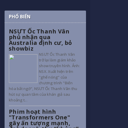
PHỔ BIẾN
NSƯT Ốc Thanh Vân
phủ nhận qua
Australia định cư, bỏ
showbiz
NSƯT Ốc Thanh Vân
trở lại làm giám khảo
show truyền hình. Ảnh:
NSX. Xuất hiện trên
"ghế nóng" của
chương trình "Biến
hóa bất ngờ", NSƯT Ốc Thanh Vân thu
hút sự quan tâm của khán giả sau
khoảng t...
Phim hoạt hình
"Transformers One"
gây ấn tượng mạnh,