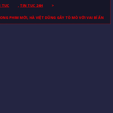
N TUC
,
TIN TUC 24H
>
NG PHIM MỚI, HÀ VIỆT DŨNG GÂY TÒ MÒ VỚI VAI BÍ ẨN