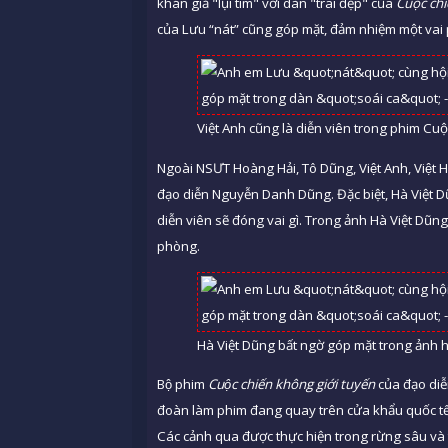
khán giả "lụi tim" với dàn "trai đẹp" của
Cuộc chi
của Lưu “nát” cũng góp mặt, đảm nhiệm một vai 
Việt Anh cũng là diễn viên trong phim Cuộ
Ngoài NSƯT Hoàng Hải, Tô Dũng, Việt Anh, Việt 
đạo diễn Nguyễn Danh Dũng. Đặc biệt, Hà Việ
diễn viên sẽ đóng vai gì. Trong ảnh Hà Việt Dũ
phòng.
Hà Việt Dũng bất ngờ góp mặt trong ảnh 
Bộ phim
Cuộc chiến không giới tuyến
của đạo diễ
đoàn làm phim đang quay trên cửa khẩu quốc tế
Các cảnh qua được thực hiện trong rừng sâu và thơ