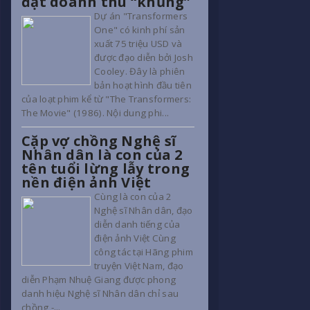
đạt doanh thu “khủng”
Dự án "Transformers
One" có kinh phí sản
xuất 75 triệu USD và
được đạo diễn bởi Josh
Cooley. Đây là phiên
bản hoạt hình đầu tiên
của loạt phim kể từ "The Transformers:
The Movie" (1986). Nội dung phi...
Cặp vợ chồng Nghệ sĩ
Nhân dân là con của 2
tên tuổi lừng lẫy trong
nền điện ảnh Việt
Cùng là con của 2
Nghệ sĩ Nhân dân, đạo
diễn danh tiếng của
điện ảnh Việt Cùng
công tác tại Hãng phim
truyện Việt Nam, đạo
diễn Phạm Nhuệ Giang được phong
danh hiệu Nghệ sĩ Nhân dân chỉ sau
chồng -...