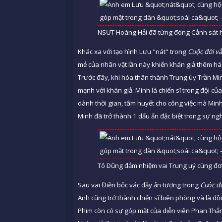
NSƯT Hoàng Hải đã từng đóng Cảnh sát h
Khác xa với tạo hình Lưu "nát" trong
Cuộc đời v
mẻ của nhân vật lần này khiến khán giả thêm há
Trước đây, khi hóa thân thành Trung úy Trần Mi
mạnh với khán giả. Minh là chiến sĩ trong đội c
dành thời gian, tâm huyết cho công việc mà Min
Minh đã trở thành 1 dấu ấn đặc biệt trong sự ngh
Tô Dũng đảm nhiệm vai Trung uý cùng đơn 
Sau vai Điền bốc vác đầy ấn tượng trong
Cuộc đơ
Anh cũng trở thành chiến sĩ biên phòng và là đ
Phim còn có sự góp mặt của diễn viên Phan Thắ