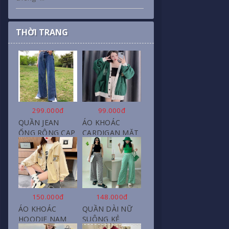
THỜI TRANG
299.000đ
99.000đ
QUẦN JEAN
ÁO KHOÁC
ỐNG RỘNG CẠP
CARDIGAN MẶT
CAO, DÀI XẺ
CƯỜI NỮ CHẤT
GẤU PHONG
NỈ COTTON
CÁCH J6
150.000đ
148.000đ
ÁO KHOÁC
QUẦN DÀI NỮ
HOODIE NAM
SUÔNG KẺ