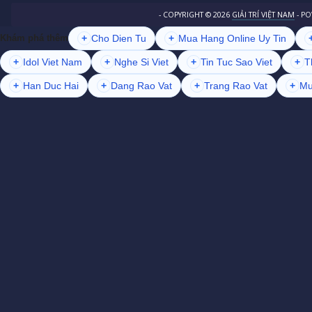
- COPYRIGHT ©
2026
GIẢI TRÍ VIỆT NAM
- P
+
Cho Dien Tu
+
Mua Hang Online Uy Tin
Khám phá thêm
+
Idol Viet Nam
+
Nghe Si Viet
+
Tin Tuc Sao Viet
+
T
+
Han Duc Hai
+
Dang Rao Vat
+
Trang Rao Vat
+
Mu