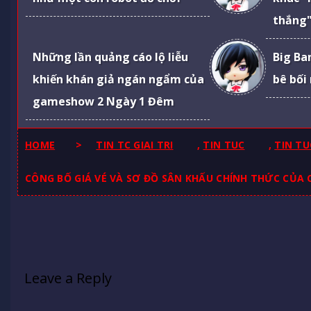
thắng"
Những lần quảng cáo lộ liễu
Big Ba
khiến khán giả ngán ngẩm của
bê bối
gameshow 2 Ngày 1 Đêm
HOME
>
TIN TC GIAI TRI
,
TIN TUC
,
TIN TU
CÔNG BỐ GIÁ VÉ VÀ SƠ ĐỒ SÂN KHẤU CHÍNH THỨC CỦA 
Leave a Reply