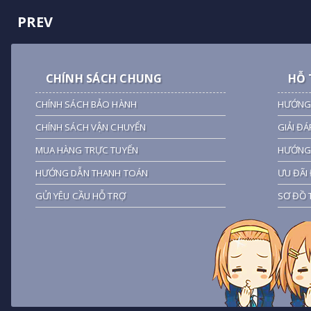
PREV
CHÍNH SÁCH CHUNG
HỖ 
CHÍNH SÁCH BẢO HÀNH
HƯỚNG
CHÍNH SÁCH VẬN CHUYỂN
GIẢI ĐÁ
MUA HÀNG TRỰC TUYẾN
HƯỚNG 
HƯỚNG DẪN THANH TOÁN
ƯU ĐÃI 
GỬI YÊU CẦU HỖ TRỢ
SƠ ĐỒ 