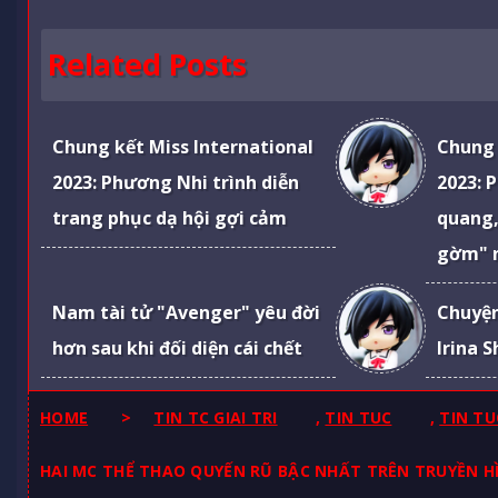
Related Posts
Chung kết Miss International
Chung 
2023: Phương Nhi trình diễn
2023: 
trang phục dạ hội gợi cảm
quang,
gờm" 
Nam tài tử "Avenger" yêu đời
Chuyện
hơn sau khi đối diện cái chết
Irina 
HOME
>
TIN TC GIAI TRI
,
TIN TUC
,
TIN TU
HAI MC THỂ THAO QUYẾN RŨ BẬC NHẤT TRÊN TRUYỀN HÌ