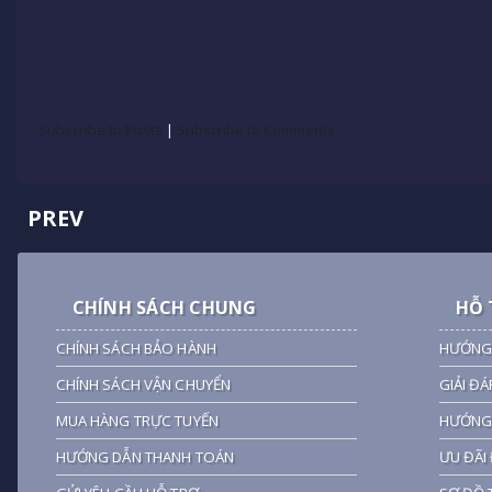
Subscribe to Posts
|
Subscribe to Comments
PREV
CHÍNH SÁCH CHUNG
HỖ 
CHÍNH SÁCH BẢO HÀNH
HƯỚNG
CHÍNH SÁCH VẬN CHUYỂN
GIẢI ĐÁ
MUA HÀNG TRỰC TUYẾN
HƯỚNG 
HƯỚNG DẪN THANH TOÁN
ƯU ĐÃI 