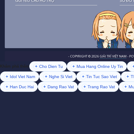
GỬI YÊU CẦU HỖ TRỢ
SƠ ĐỒ 
- COPYRIGHT ©
2026
GIẢI TRÍ VIỆT NAM
- P
+
Cho Dien Tu
+
Mua Hang Online Uy Tin
Khám phá thêm
+
Idol Viet Nam
+
Nghe Si Viet
+
Tin Tuc Sao Viet
+
T
+
Han Duc Hai
+
Dang Rao Vat
+
Trang Rao Vat
+
Mu