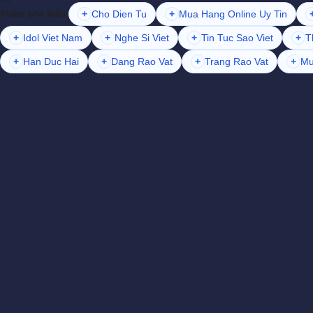
+
Cho Dien Tu
+
Mua Hang Online Uy Tin
Khám phá thêm
+
Idol Viet Nam
+
Nghe Si Viet
+
Tin Tuc Sao Viet
+
T
+
Han Duc Hai
+
Dang Rao Vat
+
Trang Rao Vat
+
Mu