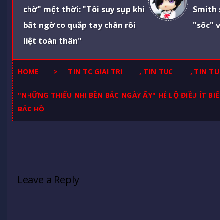
chờ" một thời: "Tôi suy sụp khi
Smith 
bất ngờ co quắp tay chân rồi
"sốc" 
liệt toàn thân"
HOME
>
TIN TC GIAI TRI
,
TIN TUC
,
TIN TU
"NHỮNG THIẾU NHI BÊN BÁC NGÀY ẤY" HÉ LỘ ĐIỀU ÍT B
BÁC HỒ
Leave a Reply