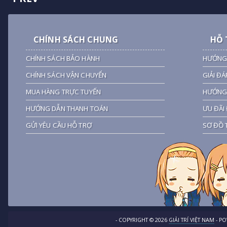
CHÍNH SÁCH CHUNG
HỖ 
CHÍNH SÁCH BẢO HÀNH
HƯỚNG
CHÍNH SÁCH VẬN CHUYỂN
GIẢI ĐÁ
MUA HÀNG TRỰC TUYẾN
HƯỚNG 
HƯỚNG DẪN THANH TOÁN
ƯU ĐÃI 
GỬI YÊU CẦU HỖ TRỢ
SƠ ĐỒ 
- COPYRIGHT ©
2026
GIẢI TRÍ VIỆT NAM
- P