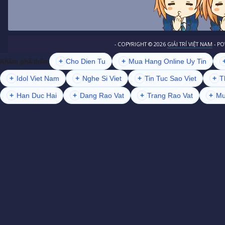
- COPYRIGHT ©
2026
GIẢI TRÍ VIỆT NAM
- P
+
Cho Dien Tu
+
Mua Hang Online Uy Tin
Khám phá thêm
+
Idol Viet Nam
+
Nghe Si Viet
+
Tin Tuc Sao Viet
+
T
+
Han Duc Hai
+
Dang Rao Vat
+
Trang Rao Vat
+
Mu