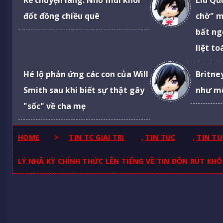
Kể chuyện làng: Nhớ mùi khói
Liu Qu
đốt đồng chiều quê
chờ" m
bất ng
liệt t
Hé lộ phản ứng các con của Will
Britne
Smith sau khi biết sự thật gây
như mộ
"sốc" về cha mẹ
HOME
>
TIN TC GIAI TRI
,
TIN TUC
,
TIN TU
LÝ NHÃ KỲ CHÍNH THỨC LÊN TIẾNG VỀ TIN ĐỒN RÚT KHỎI