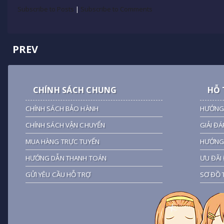
Subscribe to Posts
|
Subscribe to Comments
PREV
CHÍNH SÁCH CHUNG
HỖ 
CHÍNH SÁCH BẢO HÀNH
HƯỚNG
CHÍNH SÁCH VẬN CHUYỂN
GIẢI ĐÁ
MUA HÀNG TRỰC TUYẾN
HƯỚNG 
HƯỚNG DẪN THANH TOÁN
ƯU ĐÃI 
GỬI YÊU CẦU HỖ TRỢ
SƠ ĐỒ 