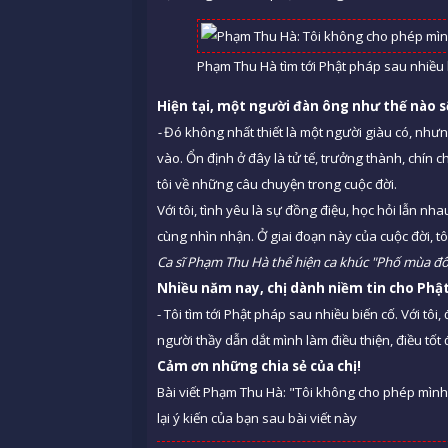
Phạm Thu Hà tìm tới Phật pháp sau nhiều 
Hiện tại, một người đàn ông như thế nào s
-
Đó không nhất thiết là một người giàu có, nhưng
vào. Ổn định ở đây là tử tế, trưởng thành, chín c
tôi về những câu chuyện trong cuộc đời.
Với tôi, tình yêu là sự đồng điệu, học hỏi lẫn n
cùng nhìn nhận. Ở giai đoạn này của cuộc đời, t
Ca sĩ Phạm Thu Hà thể hiện ca khúc "Phố mùa đô
Nhiều năm nay, chị dành niềm tin cho Phật
- Tôi tìm tới Phật pháp sau nhiều biến cố. Với tô
người thầy dẫn dắt mình làm điều thiện, điều tốt 
Cảm ơn những chia sẻ của chị!
Bài viết Phạm Thu Hà: "Tôi không cho phép mình
lại ý kiến của bạn sau bài viết này