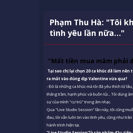
Phạm Thu Hà: "Tôi k
tình yêu lần nữa…"
"Mất tiền mua mâm phải 
Tại sao chị lại chọn 20 ca khúc đã làm nên 
ra mắt vào đúng dịp Valentine vừa qua?
-
Đó là những ca khúc mà tôi đã yêu thích từ lâu
thăng trầm, hạnh phúc và buồn tủi... Tôi dùng 
sự của mình "cư trú" trong âm nhạc.
Qua "Live Studio Session" lần này, tôi cũng mu
đau, tôi vẫn luôn tin vào tình yêu, cũng như tr
hành trình hiện tại.
"Live Studio Session"là sản phẩm đầu tiên