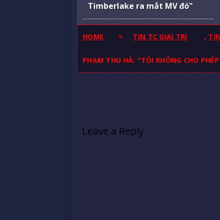
Timberlake ra mắt MV đó"
HOME
>
TIN TC GIAI TRI
,
TI
PHẠM THU HÀ: "TÔI KHÔNG CHO PHÉP
Leave a Reply