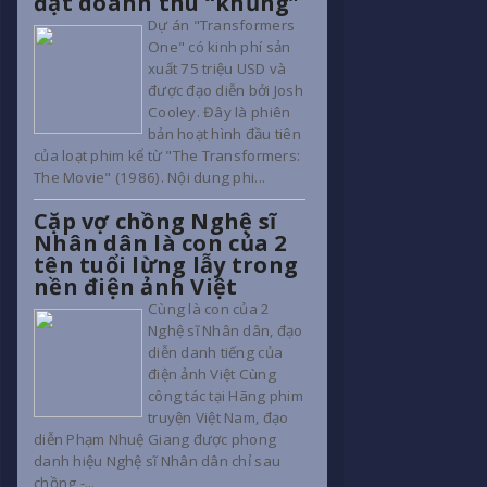
đạt doanh thu “khủng”
Dự án "Transformers
One" có kinh phí sản
xuất 75 triệu USD và
được đạo diễn bởi Josh
Cooley. Đây là phiên
bản hoạt hình đầu tiên
của loạt phim kể từ "The Transformers:
The Movie" (1986). Nội dung phi...
Cặp vợ chồng Nghệ sĩ
Nhân dân là con của 2
tên tuổi lừng lẫy trong
nền điện ảnh Việt
Cùng là con của 2
Nghệ sĩ Nhân dân, đạo
diễn danh tiếng của
điện ảnh Việt Cùng
công tác tại Hãng phim
truyện Việt Nam, đạo
diễn Phạm Nhuệ Giang được phong
danh hiệu Nghệ sĩ Nhân dân chỉ sau
chồng -...