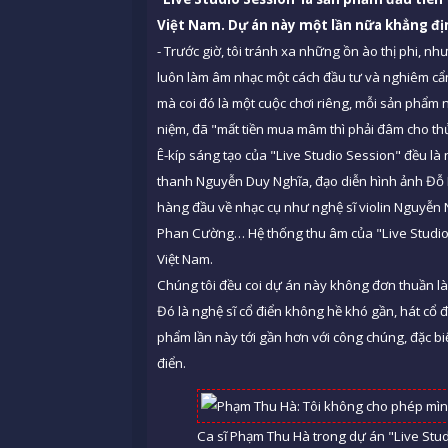
Việt Nam. Dự án này một lần nữa khẳng địn
- Trước giờ, tôi tránh xa những ồn ào thị phi, n
luôn làm âm nhạc một cách đầu tư và nghiêm cẩn
mà coi đó là một cuộc chơi riêng, mỗi sản phẩm n
niệm, đã "mất tiền mua mâm thì phải đâm cho th
Ê-kíp sáng tạo của "Live Studio Session" đều l
thanh Nguyễn Duy Nghĩa, đạo diễn hình ảnh Đỗ
hàng đầu về nhạc cụ như nghệ sĩ violin Nguyễn
Phan Cường… Hệ thống thu âm của "Live Studio 
Việt Nam.
Chúng tôi đều coi dự án này không đơn thuần là
Đó là nghệ sĩ cổ điển không hề khó gần, hát cổ
phẩm lần này tới gần hơn với công chúng, đặc bi
điển.
Ca sĩ Phạm Thu Hà trong dự án "Live Stu