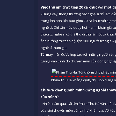
Việc thu âm trực tiếp 20 ca khúc với một 
- Đúng vậy, thông thường các nghệ sĩ chỉ làm đi
trung lớn hơn, khi bao gồm 20 ca khúc với sự t
nghệ sĩ. Chỉ cần máy quay hơi mạnh, khán giả cựa
thường, nghệ sĩ có thể thu đi thu lại một ca kh
ảnh hưởng tới toàn bộ gần 100 người trong ê-kíp.
nghệ sĩ tham gia.
Tôi may mắn được hợp tác với những người rất gi
tưởng vào trình độ chuyên môn của đồng nghiệ
Phạm Thu Hà khẳng định, chị luôn đứng n
Chị vừa khẳng định mình đứng ngoài showbiz
của mình?
- Nhiều năm qua, cái tên Phạm Thu Hà vẫn luôn 
của giới chuyên môn cũng như khán giả. Với tôi, đ