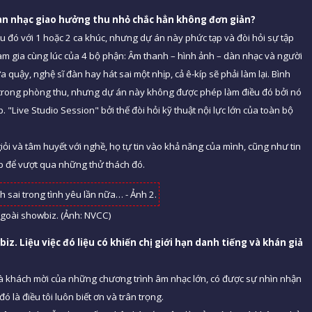
dàn nhạc giao hưởng thu nhỏ chắc hẳn không đơn giản?
ều đó với 1 hoặc 2 ca khúc, nhưng dự án này phức tạp và đòi hỏi sự tập
ham gia cùng lúc của 4 bộ phận: Âm thanh – hình ảnh – dàn nhạc và người
 quậy, nghệ sĩ đàn hay hát sai một nhịp, cả ê-kíp sẽ phải làm lại. Bình
úc trong phòng thu, nhưng dự án này không được phép làm điều đó bởi nó
 "Live Studio Session" bởi thế đòi hỏi kỹ thuật nội lực lớn của toàn bộ
ỏi và tâm huyết với nghề, họ tự tin vào khả năng của mình, cũng như tin
p để vượt qua những thử thách đó.
goài showbiz. (Ảnh: NVCC)
. Liệu việc đó liệu có khiến chị giới hạn danh tiếng và khán giả
là khách mời của những chương trình âm nhạc lớn, có được sự nhìn nhận
ó là điều tôi luôn biết ơn và trân trọng.