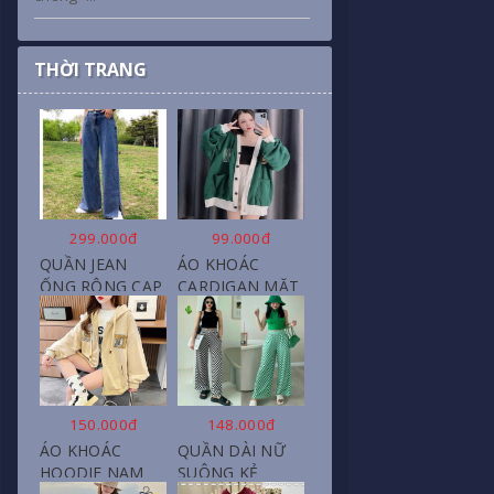
THỜI TRANG
299.000đ
99.000đ
QUẦN JEAN
ÁO KHOÁC
ỐNG RỘNG CẠP
CARDIGAN MẶT
CAO, DÀI XẺ
CƯỜI NỮ CHẤT
GẤU PHONG
NỈ COTTON
CÁCH J6
150.000đ
148.000đ
ÁO KHOÁC
QUẦN DÀI NỮ
HOODIE NAM
SUÔNG KẺ