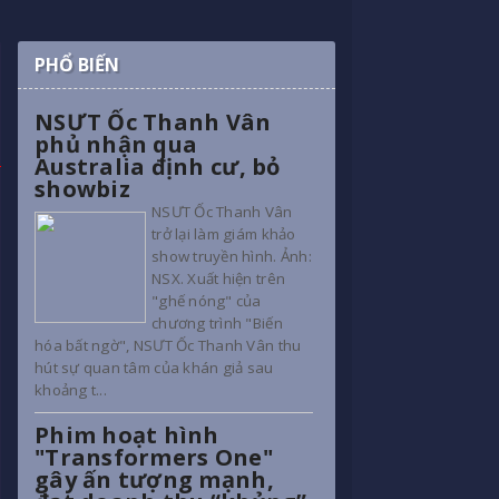
PHỔ BIẾN
NSƯT Ốc Thanh Vân
phủ nhận qua
Australia định cư, bỏ
showbiz
NSƯT Ốc Thanh Vân
trở lại làm giám khảo
show truyền hình. Ảnh:
NSX. Xuất hiện trên
"ghế nóng" của
chương trình "Biến
hóa bất ngờ", NSƯT Ốc Thanh Vân thu
hút sự quan tâm của khán giả sau
khoảng t...
Phim hoạt hình
"Transformers One"
gây ấn tượng mạnh,