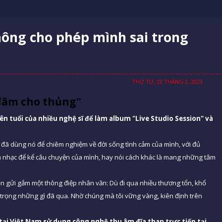
hông cho phép mình sai trong
THỨ TƯ, 22 THÁNG 2, 2023
đâm cho thủng"
tên tuổi của nhiều nghệ sĩ để làm album "Live Studio Session" và
, đã dùng nó để chiêm nghiệm về đời sống tình cảm của mình, với đủ
âm nhạc để kể câu chuyện của mình, hay nói cách khác là mang những tâm
ốn gửi gắm một thông điệp nhân văn: Dù đi qua nhiều thương tổn, khổ
ân trọng những gì đã qua. Nhờ chúng mà tôi vững vàng, kiên định trên
 tại Việt Nam sử dụng công nghệ thu âm đĩa than trực tiếp tại