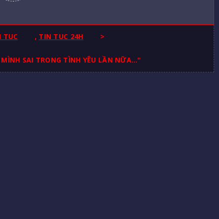
N TUC
,
TIN TUC 24H
>
 MÌNH SAI TRONG TÌNH YÊU LẦN NỮA…"