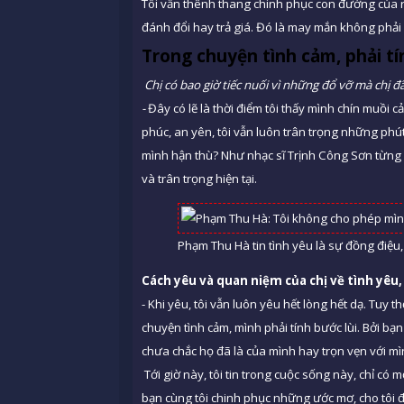
Tôi vẫn thênh thang chinh phục con đường của r
đánh đổi hay trả giá. Đó là may mắn không phải
Trong chuyện tình cảm, phải tí
Chị có bao giờ tiếc nuối vì những đổ vỡ mà chị đ
-
Đây có lẽ là thời điểm tôi thấy mình chín muồi 
phúc, an yên, tôi vẫn luôn trân trọng những ph
mình hận thù? Như nhạc sĩ Trịnh Công Sơn từng n
và trân trọng hiện tại.
Phạm Thu Hà tin tình yêu là sự đồng điệu,
Cách yêu và quan niệm của chị về tình yêu, 
- Khi yêu, tôi vẫn luôn yêu hết lòng hết dạ. Tuy t
chuyện tình cảm, mình phải tính bước lùi. Bởi bạn
chưa chắc họ đã là của mình hay trọn vẹn với mì
Tới giờ này, tôi tin trong cuộc sống này, chỉ có
bạn cùng tôi chinh phục những ước mơ, cho tôi đ