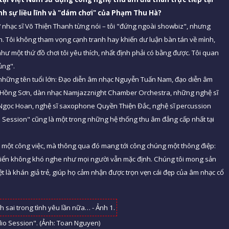
h sự liều lĩnh và "dám chơi" của Phạm Thu Hà?
hư nhạc sĩ Võ Thiện Thanh từng nói – tôi "đứng ngoài showbiz", nhưng
. Tôi không tham vọng cạnh tranh hay khiến dư luận bàn tán về mình,
hư một thứ đồ chơi tôi yêu thích, nhất định phải có bằng được. Tôi quan
ủng".
à những tên tuổi lớn: Đạo diễn âm nhạc Nguyễn Tuấn Nam, đạo diễn âm
 Hồng Sơn, dàn nhạc Namjazznight Chamber Orchestra, những nghệ sĩ
 Ngọc Hoan, nghệ sĩ saxophone Quyền Thiện Đắc, nghệ sĩ percussion
Session" cũng là một trong những hệ thống thu âm đẳng cấp nhất tại
 một công việc, mà thông qua đó mang tới công chúng một thông điệp:
 điển không khó nghe như mọi người vẫn mặc định. Chúng tôi mong sản
ệt là khán giả trẻ, giúp họ cảm nhận được trọn vẹn cái đẹp của âm nhạc cổ
dio Session". (Ảnh: Toan Nguyen)