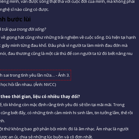
iêng mình, vẫn được sống thật thà với cuộc đời của mình, mà không phải
 nghệ sĩ nào cũng có được.
nh bước lùi
ã trải qua trong đời sống?
cả về giọng hát cũng như những trải nghiệm về cuộc sống. Dù hiện tại hạnh
út giây mình từng đau khổ. Đâu phải vì người ta làm mình đau đớn mà
ói, đau thương cũng là một cái thú để con người ta từ đó biết nâng niu
 học hỏi lẫn nhau. (Ảnh: NVCC)
theo thời gian, liệu có nhiều thay đổi?
hế, tôi không còn mặc định rằng tình yêu đó sẽ tồn tại mãi mãi. Trong
 cũng biết đấy, có những tình cảm mình hi sinh lắm, tin tưởng lắm, thế rồi
nh.
 một thứ không bao giờ phản bội mình: đó là âm nhạc. Âm nhạc là người
ược an ủi, chia sẻ những lúc buồn và cô đơn nhất.