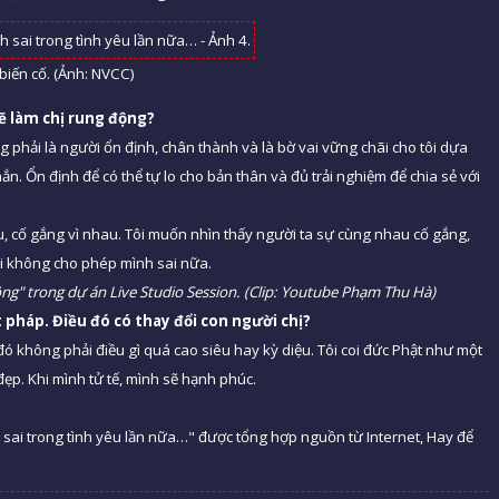
biến cố. (Ảnh: NVCC)
ẽ làm chị rung động?
 phải là người ổn định, chân thành và là bờ vai vững chãi cho tôi dựa
hắn. Ổn định để có thể tự lo cho bản thân và đủ trải nghiệm để chia sẻ với
hau, cố gắng vì nhau. Tôi muốn nhìn thấy người ta sự cùng nhau cố gắng,
ôi không cho phép mình sai nữa.
ng" trong dự án Live Studio Session. (Clip: Youtube Phạm Thu Hà)
 pháp. Điều đó có thay đổi con người chị?
i, đó không phải điều gì quá cao siêu hay kỳ diệu. Tôi coi đức Phật như một
đẹp. Khi mình tử tế, mình sẽ hạnh phúc.
 sai trong tình yêu lần nữa…" được tổng hợp nguồn từ Internet, Hay để