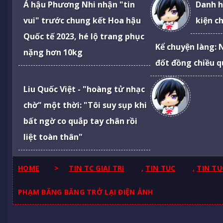
Á hậu Phương Nhi nhận "tin
Danh h
vui" trước chung kết Hoa hậu
kiện ch
Quốc tế 2023, hé lộ trang phục
Kể chuyện làng: 
nặng hơn 10kg
đốt đồng chiều q
Liu Quốc Việt - "hoàng tử nhạc
chờ" một thời: "Tôi suy sụp khi
bất ngờ co quắp tay chân rồi
liệt toàn thân"
HOME
>
TIN TC GIAI TRI
,
TIN TUC
,
TIN TU
PHẠM BĂNG BĂNG TRỞ LẠI ĐIỆN ẢNH