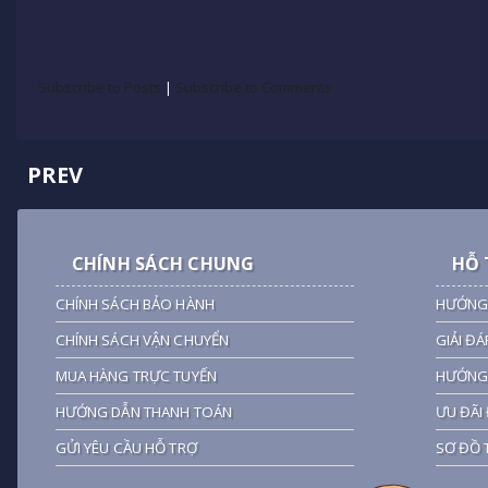
Subscribe to Posts
|
Subscribe to Comments
PREV
CHÍNH SÁCH CHUNG
HỖ 
CHÍNH SÁCH BẢO HÀNH
HƯỚNG
CHÍNH SÁCH VẬN CHUYỂN
GIẢI ĐÁ
MUA HÀNG TRỰC TUYẾN
HƯỚNG 
HƯỚNG DẪN THANH TOÁN
ƯU ĐÃI 
GỬI YÊU CẦU HỖ TRỢ
SƠ ĐỒ 