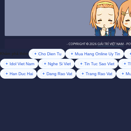
- COPYRIGHT ©
2026
GIẢI TRÍ VIỆT NAM
- P
+
Cho Dien Tu
+
Mua Hang Online Uy Tin
Khám phá thêm
+
Idol Viet Nam
+
Nghe Si Viet
+
Tin Tuc Sao Viet
+
T
+
Han Duc Hai
+
Dang Rao Vat
+
Trang Rao Vat
+
Mu