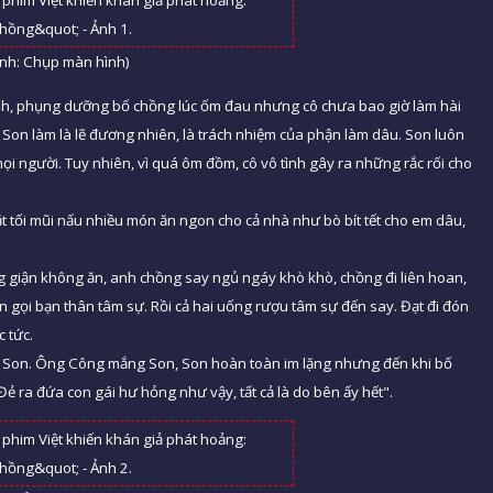
Ảnh: Chụp màn hình)
đình, phụng dưỡng bố chồng lúc ốm đau nhưng cô chưa bao giờ làm hài
Son làm là lẽ đương nhiên, là trách nhiệm của phận làm dâu. Son luôn
i người. Tuy nhiên, vì quá ôm đồm, cô vô tình gây ra những rắc rối cho
i mặt tối mũi nấu nhiều món ăn ngon cho cả nhà như bò bít tết cho em dâu,
 giận không ăn, anh chồng say ngủ ngáy khò khò, chồng đi liên hoan,
 gọi bạn thân tâm sự. Rồi cả hai uống rượu tâm sự đến say. Đạt đi đón
 tức.
h Son. Ông Công mắng Son, Son hoàn toàn im lặng nhưng đến khi bố
ẻ ra đứa con gái hư hỏng như vậy, tất cả là do bên ấy hết".