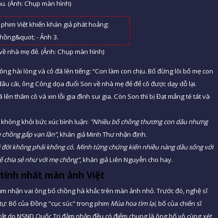
âu. (Ảnh: Chụp màn hình)
ả về nhà mẹ đẻ. (Ảnh: Chụp màn hình)
ông hài lòng và cô đã lên tiếng: “Con làm con chịu. Bố đừng lôi bố mẹ con
 dâu cãi, ông Công dọa đuổi Son về nhà mẹ đẻ để cô được dạy dỗ lại.
ên thăm cô và xin lỗi gia đình sui gia. Còn Son thì bị Đạt mắng té tát và
 không khỏi bức xúc bình luận:
"Nhiều bố chồng thương con dâu nhưng
ẹ chồng gấp vạn lần"
, khán giả Minh Thư nhận định.
 đời không phải không có. Mình từng chứng kiến nhiều nàng dâu sống với
ể chia sẻ như với mẹ chồng"
, khán giả Liên Nguyễn cho hay.
tính nhất màn ảnh Việt
ảm nhận vai ông bố chồng hà khắc trên màn ảnh nhỏ. Trước đó, nghệ sĩ
tự: Bố của Đồng "cục súc" trong phim
Mùa hoa tìm lại
, bố của chiến sĩ
vật do NSND Quốc Trị đảm nhận đều có điểm chung là ông bố vô cùng xét