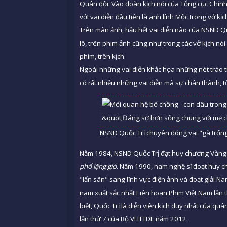
Quân đội. Vào đoàn kịch nói của Tổng cục Chính
với vai diễn đầu tiên là anh lính Mộc trong vở kị
Trên màn ảnh, hầu hết vai diễn nào của NSND Quố
lô, trên phim ảnh cũng như trong các vở kịch n
phim, trên kịch.
Ngoài những vai diễn khắc họa những nét tráo t
có rất nhiều những vai diễn mà sự chân thành, 
NSND Quốc Trị chuyên đóng vai "gà trống
Năm 1984, NSND Quốc Trị đạt huy chương Vàng h
phố lặng gió
. Năm 1990, nam nghệ sĩ đoạt huy 
"lấn sân" sang lĩnh vực điện ảnh và đoạt giải Na
nam xuất sắc nhất Liên hoan Phim Việt Nam lần
biệt, Quốc Trị là diễn viên kịch duy nhất của q
lần thứ 7 của Bộ VHTTDL năm 2012.