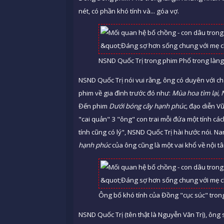
nét, có phần khó tính và... góa vợ.
NSND Quốc Trị trong phim Phố trong làng
NSND Quốc Trị nói vui rằng, ông có duyên với ch
phim về gia đình trước đó như:
Mùa hoa tìm lại,
Đến phim
Dưới bóng cây hạnh phúc,
đạo diễn Vũ
"cai quản" 3 "ông" con trai mỗi đứa một tính cá
tính cũng có lý", NSND Quốc Trị hài hước nói. Na
hạnh phúc
của ông cũng là một vai khổ về nội t
Ông bố khó tính của Đồng "cục súc" trong
NSND Quốc Trị (tên thật là Nguyễn Văn Trị), ôn