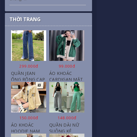
THỜI TRANG
299.000đ
99.000đ
QUẦN JEAN
ÁO KHOÁC
ỐNG RỘNG CẠP
CARDIGAN MẶT
CAO, DÀI XẺ
CƯỜI NỮ CHẤT
GẤU PHONG
NỈ COTTON
CÁCH J6
150.000đ
148.000đ
ÁO KHOÁC
QUẦN DÀI NỮ
HOODIE NAM
SUÔNG KẺ