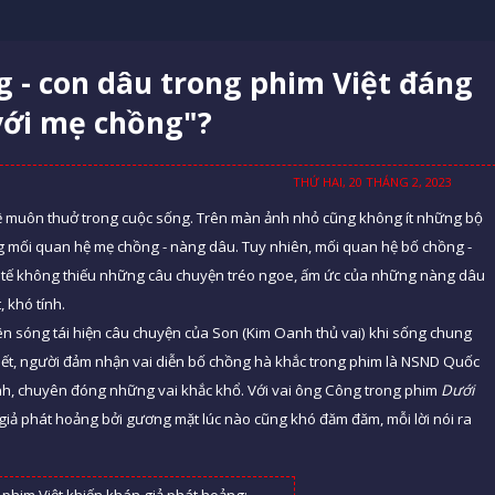
 - con dâu trong phim Việt đáng
với mẹ chồng"?
THỨ HAI, 20 THÁNG 2, 2023
ề muôn thuở trong cuộc sống. Trên màn ảnh nhỏ cũng không ít những bộ
 mối quan hệ mẹ chồng - nàng dâu. Tuy nhiên, mối quan hệ bố chồng -
ực tế không thiếu những câu chuyện tréo ngoe, ấm ức của những nàng dâu
 khó tính.
n sóng tái hiện câu chuyện của Son (Kim Oanh thủ vai) khi sống chung
iết, người đảm nhận vai diễn bố chồng hà khắc trong phim là NSND Quốc
 ảnh, chuyên đóng những vai khắc khổ. Với vai ông Công trong phim
Dưới
iả phát hoảng bởi gương mặt lúc nào cũng khó đăm đăm, mỗi lời nói ra