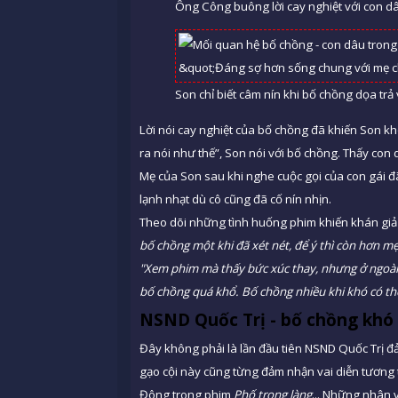
Ông Công buông lời cay nghiệt với con d
Son chỉ biết câm nín khi bố chồng dọa tr
Lời nói cay nghiệt của bố chồng đã khiến Son kh
ra nói như thế”, Son nói với bố chồng. Thấy con
Mẹ của Son sau khi nghe cuộc gọi của con gái đã l
lạnh nhạt dù cô cũng đã cố nín nhịn.
Theo dõi những tình huống phim khiến khán giả
bố chồng một khi đã xét nét, để ý thì còn hơn m
"Xem phim mà thấy bức xúc thay, nhưng ở ngoài
bố chồng quá khổ. Bố chồng nhiều khi khó có th
NSND Quốc Trị - bố chồng khó 
Đây không phải là lần đầu tiên NSND Quốc Trị đ
gạo cội này cũng từng đảm nhận vai diễn tương 
Đông trong phim
Phố trong làng
... Những nhân 