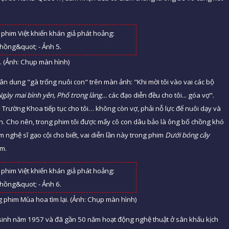
. (Ảnh: Chụp màn hình)
ân dung "gà trống nuôi con" trên màn ảnh: "Khi mời tôi vào vai các bộ
 Ngày mai bình yên, Phố trong làng…
các đạo diễn đều cho tôi... góa vợ".
 Trường Khoa tiếp tục cho tôi… không còn vợ, phải nỗ lực để nuôi dạy và
ch. Cho nên, trong phim tôi được mấy cô con dâu bảo là ông bố chồng khó
m nghệ sĩ gạo cội cho biết, vai diễn lần này trong phim
Dưới bóng cây
âm.
 phim Mùa hoa tìm lại. (Ảnh: Chụp màn hình)
g sinh năm 1957 và đã gần 50 năm hoạt động nghệ thuật ở sân khấu kịch