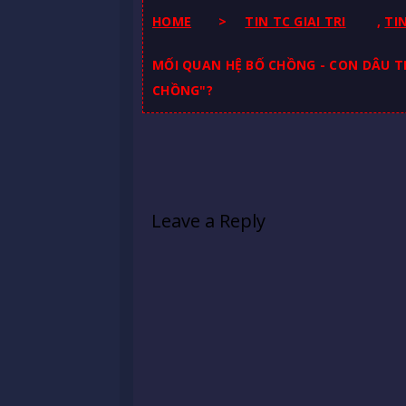
HOME
>
TIN TC GIAI TRI
,
TI
MỐI QUAN HỆ BỐ CHỒNG - CON DÂU T
CHỒNG"?
Leave a Reply