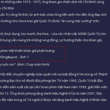
 trị những năm 1973 - 1975, ông tham gia chiến dịch Hồ Chí Minh cùng
ch
Chị Nhà
.
c Trị cũng lôi thôi, từ anh bán cháo lòng tiết canh cho đến ông đạp xích
ói. Dường như chưa bao giờ Quốc Trị được “ăn sung mặc sướng” trên
rở, thực dụng, lưu manh, tha hóa… của các nhân vật, NSND Quốc Trị còn
tốt bụng vẫn mang tới những rung động, sự hướng thiện cho khán giả.
 nuôi con". (Ảnh: Chụp màn hình)
ội diễn chuyên nghiệp toàn quân với vai biệt động K'Ho trong vở
Thành
chương Bạc cho vở
Mười đóa phong lan
. Từ năm 1992, Quốc Trị bắt đầu
m diễn viên xuất sắc tại Liên hoan phim Việt Nam năm 1999; giải Diễn viên
 thứ 12. Ông được phong tặng danh hiệu Nghệ sĩ Ưu tú năm 2001. Đặc
uân đội nằm trong số 74 nghệ sĩ được xét tặng danh hiệu Nghệ sĩ Nhân dân