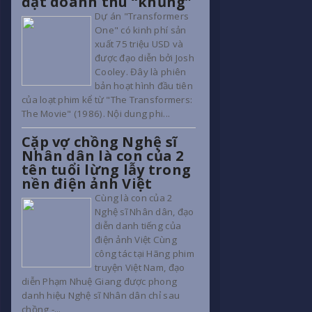
đạt doanh thu “khủng”
Dự án "Transformers
One" có kinh phí sản
xuất 75 triệu USD và
được đạo diễn bởi Josh
Cooley. Đây là phiên
bản hoạt hình đầu tiên
của loạt phim kể từ "The Transformers:
The Movie" (1986). Nội dung phi...
Cặp vợ chồng Nghệ sĩ
Nhân dân là con của 2
tên tuổi lừng lẫy trong
nền điện ảnh Việt
Cùng là con của 2
Nghệ sĩ Nhân dân, đạo
diễn danh tiếng của
điện ảnh Việt Cùng
công tác tại Hãng phim
truyện Việt Nam, đạo
diễn Phạm Nhuệ Giang được phong
danh hiệu Nghệ sĩ Nhân dân chỉ sau
chồng -...