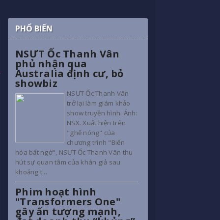
PHỔ BIẾN
NSƯT Ốc Thanh Vân
phủ nhận qua
Australia định cư, bỏ
showbiz
NSƯT Ốc Thanh Vân
trở lại làm giám khảo
show truyền hình. Ảnh:
NSX. Xuất hiện trên
"ghế nóng" của
chương trình "Biến
hóa bất ngờ", NSƯT Ốc Thanh Vân thu
hút sự quan tâm của khán giả sau
khoảng t...
Phim hoạt hình
"Transformers One"
gây ấn tượng mạnh,