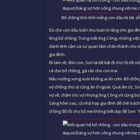
Bố chồng khó tính mắng con dâu té tát. (
Dù cho con dâu luôn chu toàn lo lắng cho gia 
lòng bố chồng. Trong mắt ông Công, những việc 
dành tình cảm và sự quan tâm chân thành cho mọ
gia đình.
Đi làm về, đón con, Son lại tất bật đi chợ rồi tố
cá cho bố chồng, gà rán cho con trai.
Nấu nướng xong xuôi không ai ăn cơm. Bố chồng
vợ chồng chú út cũng ăn ở ngoài. Quá ấm ức, Son
vợ về, chăm sóc vợ nhưng ông Công vô cùng bực
Sáng hôm sau, cả nhà họp gia đình để chê trác
chồng đổ lỗi cho bố mẹ không biết dạy để Son: "Đ