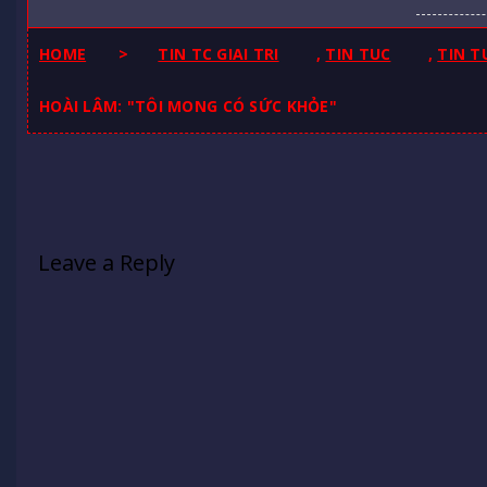
HOME
>
TIN TC GIAI TRI
,
TIN TUC
,
TIN T
HOÀI LÂM: "TÔI MONG CÓ SỨC KHỎE"
Leave a Reply