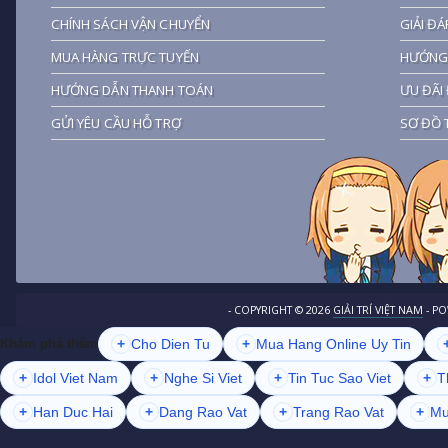
CHÍNH SÁCH VẬN CHUYỂN
GIẢI ĐÁ
MUA HÀNG TRỰC TUYẾN
HƯỚNG 
HƯỚNG DẪN THANH TOÁN
ƯU ĐÃI 
GỬI YÊU CẦU HỖ TRỢ
SƠ ĐỒ 
- COPYRIGHT ©
2026
GIẢI TRÍ VIỆT NAM
- P
+
Cho Dien Tu
+
Mua Hang Online Uy Tin
Khám phá thêm
+
Idol Viet Nam
+
Nghe Si Viet
+
Tin Tuc Sao Viet
+
T
+
Han Duc Hai
+
Dang Rao Vat
+
Trang Rao Vat
+
Mu