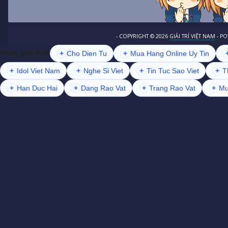
- COPYRIGHT ©
2026
GIẢI TRÍ VIỆT NAM
- P
+
Cho Dien Tu
+
Mua Hang Online Uy Tin
Khám phá thêm
+
Idol Viet Nam
+
Nghe Si Viet
+
Tin Tuc Sao Viet
+
T
+
Han Duc Hai
+
Dang Rao Vat
+
Trang Rao Vat
+
Mu