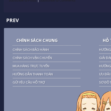
Subscribe to Posts
|
Subscribe to Comments
PREV
CHÍNH SÁCH CHUNG
HỖ 
CHÍNH SÁCH BẢO HÀNH
HƯỚNG
CHÍNH SÁCH VẬN CHUYỂN
GIẢI ĐÁ
MUA HÀNG TRỰC TUYẾN
HƯỚNG 
HƯỚNG DẪN THANH TOÁN
ƯU ĐÃI 
GỬI YÊU CẦU HỖ TRỢ
SƠ ĐỒ 