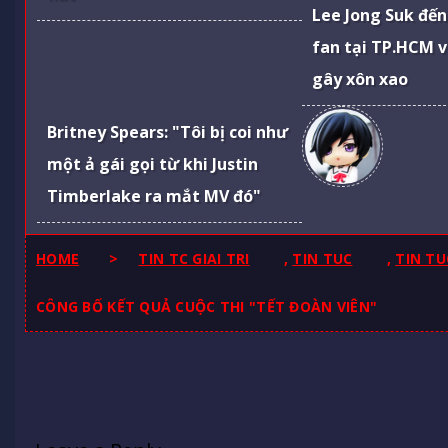
Lee Jong Suk đế
fan tại TP.HCM 
gây xôn xao
Britney Spears: "Tôi bị coi như
một ả gái gọi từ khi Justin
Timberlake ra mắt MV đó"
HOME
>
TIN TC GIAI TRI
,
TIN TUC
,
TIN TU
CÔNG BỐ KẾT QUẢ CUỘC THI "TẾT ĐOÀN VIÊN"