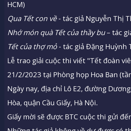
HCM)
Qua Tết con về
- tác giả Nguyễn Thị 
Nhớ món quà Tết của thầy bu
– tác gi
Tết của thợ mỏ
- tác giả Đặng Huỳnh T
Lễ trao giải cuộc thi viết "Tết đoàn v
21/2/2023 tại Phòng họp Hoa Ban (tần
Ngày nay, địa chỉ Lô E2, đường Dươn
Hòa, quận Cầu Giấy, Hà Nội.
Giấy mời sẽ được BTC cuộc thi gửi đến
Những tác giả không về dự được có t