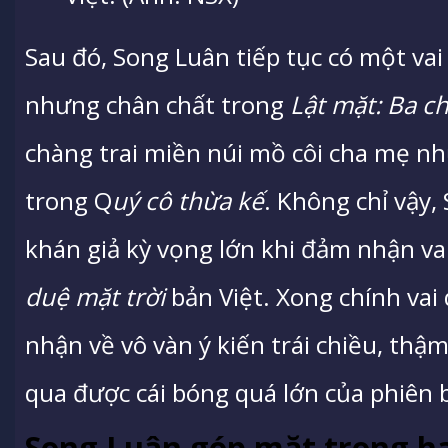
Sau đó, Song Luân tiếp tục có một va
nhưng chân chất trong
Lật mặt: Ba c
chàng trai miền núi mồ côi cha mẹ nh
trong Q
uý cô thừa kế
. Không chỉ vậy
khán giả kỳ vọng lớn khi đảm nhận va
duệ mặt trời
bản Việt. Xong chính vai
nhận về vô vàn ý kiến trái chiều, thậm
qua được cái bóng quá lớn của phiên 
Song Luân góp mặt trong ha