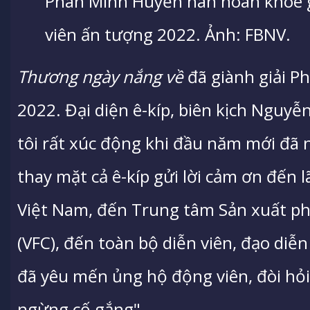
Phan Minh Huyền hân hoan khoe g
viên ấn tượng 2022. Ảnh: FBNV.
Thương ngày nắng về
đã giành giải P
2022. Đại diện ê-kíp, biên kịch Nguyễ
tôi rất xúc động khi đầu năm mới đã 
thay mặt cả ê-kíp gửi lời cảm ơn đến 
Việt Nam, đến Trung tâm Sản xuất ph
(VFC), đến toàn bộ diễn viên, đạo diễ
đã yêu mến ủng hộ động viên, đòi hỏi
ngừng cố gắng".