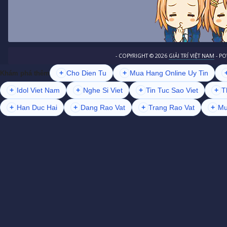
- COPYRIGHT ©
2026
GIẢI TRÍ VIỆT NAM
- P
+
Cho Dien Tu
+
Mua Hang Online Uy Tin
Khám phá thêm
+
Idol Viet Nam
+
Nghe Si Viet
+
Tin Tuc Sao Viet
+
T
+
Han Duc Hai
+
Dang Rao Vat
+
Trang Rao Vat
+
Mu