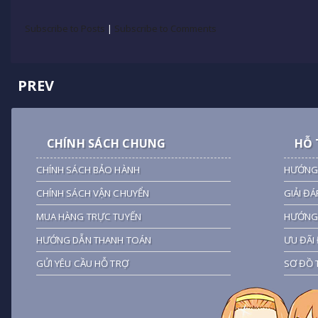
Subscribe to Posts
|
Subscribe to Comments
PREV
CHÍNH SÁCH CHUNG
HỖ 
CHÍNH SÁCH BẢO HÀNH
HƯỚNG
CHÍNH SÁCH VẬN CHUYỂN
GIẢI ĐÁ
MUA HÀNG TRỰC TUYẾN
HƯỚNG 
HƯỚNG DẪN THANH TOÁN
ƯU ĐÃI 
GỬI YÊU CẦU HỖ TRỢ
SƠ ĐỒ 