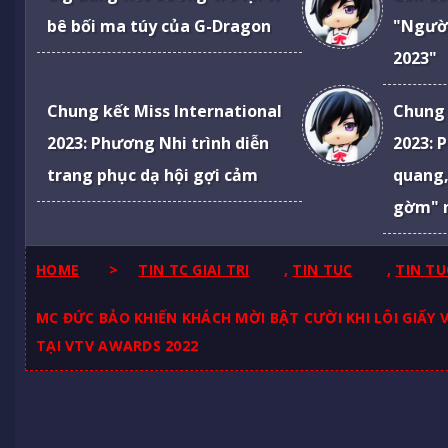
bê bối ma túy của G-Dragon
"Ngườ
2023"
Chung kết Miss International
Chung 
2023: Phương Nhi trình diễn
2023: 
trang phục dạ hội gợi cảm
quang,
gờm" 
HOME
>
TIN TC GIAI TRI
,
TIN TUC
,
TIN TU
MC ĐỨC BẢO KHIẾN KHÁCH MỜI BẬT CƯỜI KHI LÔI GIẤY 
TẠI VTV AWARDS 2022