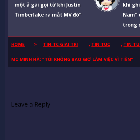
một ả gái gọi từ khi Justin
khi gh
Timberlake ra mắt MV đó"
Nam" 
trong 
HOME
>
TIN TC GIAI TRI
,
TIN TUC
,
TIN TU
MC MINH HÀ: "TÔI KHÔNG BAO GIỜ LÀM VIỆC VÌ TIỀN"
Leave a Reply