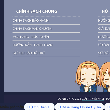
CHÍNH SÁCH CHUNG
HỖ 
CHÍNH SÁCH BẢO HÀNH
HƯỚNG
CHÍNH SÁCH VẬN CHUYỂN
GIẢI ĐÁ
MUA HÀNG TRỰC TUYẾN
HƯỚNG 
HƯỚNG DẪN THANH TOÁN
ƯU ĐÃI 
GỬI YÊU CẦU HỖ TRỢ
SƠ ĐỒ 
- COPYRIGHT ©
2026
GIẢI TRÍ VIỆT NAM
- P
+
Cho Dien Tu
+
Mua Hang Online Uy Tin
Khám phá thêm