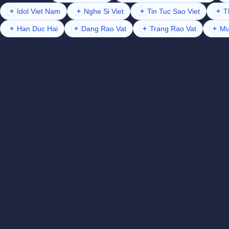
+
Idol Viet Nam
+
Nghe Si Viet
+
Tin Tuc Sao Viet
+
T
+
Han Duc Hai
+
Dang Rao Vat
+
Trang Rao Vat
+
Mu