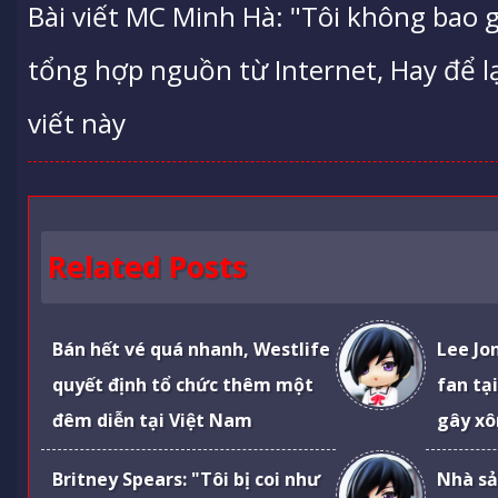
Bài viết MC Minh Hà: "Tôi không bao gi
tổng hợp nguồn từ Internet, Hay để lạ
viết này
Related Posts
Bán hết vé quá nhanh, Westlife
Lee Jo
quyết định tổ chức thêm một
fan tạ
đêm diễn tại Việt Nam
gây xô
Britney Spears: "Tôi bị coi như
Nhà sả