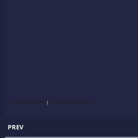
Subscribe to Posts
|
Subscribe to Comments
PREV