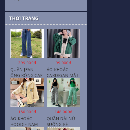
THỜI TRANG
299.000đ
99.000đ
QUẦN JEAN
ÁO KHOÁC
ỐNG RỘNG CẠP
CARDIGAN MẶT
CAO, DÀI XẺ
CƯỜI NỮ CHẤT
GẤU PHONG
NỈ COTTON
CÁCH J6
150.000đ
148.000đ
ÁO KHOÁC
QUẦN DÀI NỮ
HOODIE NAM
SUÔNG KẺ