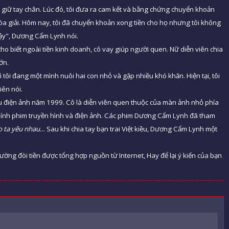
ọ giữ tay chân. Lúc đó, tôi đưa ra cam kết và bằng chứng chuyển khoản
 giải. Hôm nay, tôi đã chuyển khoản xong tiền cho họ nhưng tôi không
vậy", Dương Cẩm Lynh nói.
ho biết ngoài tiền kinh doanh, cô vay giúp người quen. Nữ diễn viên chia
lớn.
 tôi đang một mình nuôi hai con nhỏ và gặp nhiều khó khăn. Hiện tại, tôi
iên nói.
u điện ảnh năm 1999. Cô là diễn viên quen thuộc của màn ảnh nhỏ phía
chính phim truyền hình và điện ảnh. Các phim Dương Cẩm Lynh đã tham
o ta yêu nhau.
.. Sau khi chia tay bạn trai Việt kiều, Dương Cẩm Lynh một
ường đòi tiền được tổng hợp nguồn từ Internet, Hay để lại ý kiến của bạn