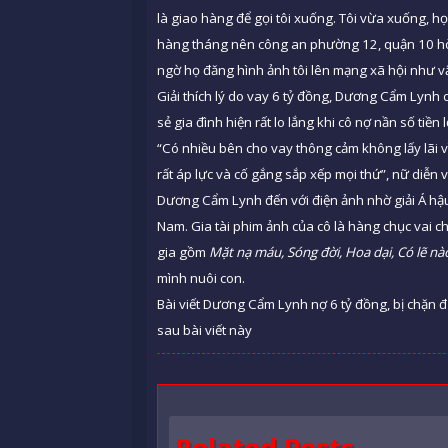
là giao hàng để gọi tôi xuống. Tôi vừa xuống, h
hàng tháng nên công an phường 12, quận 10 hòa
ngờ họ đăng hình ảnh tôi lên mạng xã hội như 
Giải thích lý do vay 6 tỷ đồng, Dương Cẩm Lynh c
sẻ gia đình hiện rất lo lắng khi cô nợ nần số tiền 
“Có nhiều bên cho vay thông cảm không lấy lãi vì
rất áp lực và cố gắng sắp xếp mọi thứ”, nữ diễn v
Dương Cẩm Lynh đến với điện ảnh nhờ giải Á hậ
Nam. Gia tài phim ảnh của cô là hàng chục vai 
gia gồm
Mặt nạ máu, Sóng đời, Hoa dại, Có lẽ nà
mình nuôi con.
Bài viết Dương Cẩm Lynh nợ 6 tỷ đồng, bị chặn đ
sau bài viết này
Related Posts