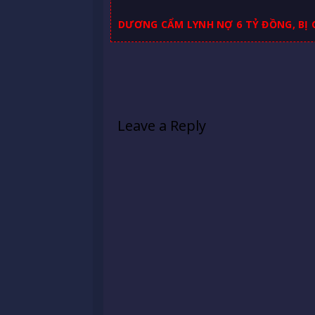
DƯƠNG CẨM LYNH NỢ 6 TỶ ĐỒNG, BỊ 
Leave a Reply