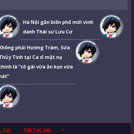
Hà Nội gắn biển phố mới vinh
danh Thái sư Lưu Cơ
Không phải Hương Tràm, Sứa
Thủy Tinh tại Ca sĩ mặt nạ
chính là “cô gái vừa ăn kẹo vừa
hát”
N TUC
,
TIN TUC 24H
>