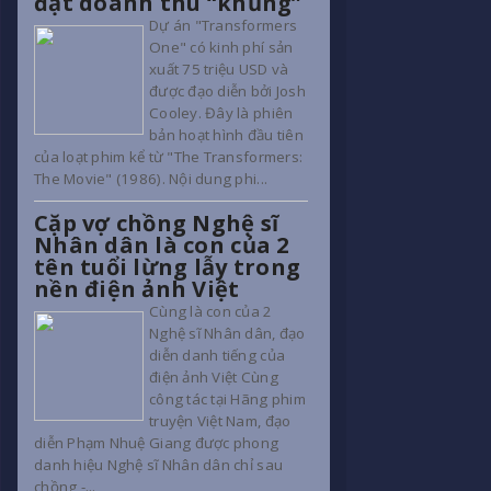
đạt doanh thu “khủng”
Dự án "Transformers
One" có kinh phí sản
xuất 75 triệu USD và
được đạo diễn bởi Josh
Cooley. Đây là phiên
bản hoạt hình đầu tiên
của loạt phim kể từ "The Transformers:
The Movie" (1986). Nội dung phi...
Cặp vợ chồng Nghệ sĩ
Nhân dân là con của 2
tên tuổi lừng lẫy trong
nền điện ảnh Việt
Cùng là con của 2
Nghệ sĩ Nhân dân, đạo
diễn danh tiếng của
điện ảnh Việt Cùng
công tác tại Hãng phim
truyện Việt Nam, đạo
diễn Phạm Nhuệ Giang được phong
danh hiệu Nghệ sĩ Nhân dân chỉ sau
chồng -...