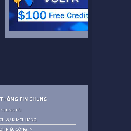
THÔNG TIN CHUNG
 CHÚNG TÔI
CH VỤ KHÁCH HÀNG
ỚI THIỆU CÔNG TY