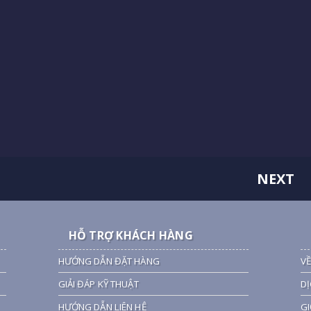
NEXT
HỖ TRỢ KHÁCH HÀNG
HƯỚNG DẪN ĐẶT HÀNG
VỀ
GIẢI ĐÁP KỸ THUẬT
DỊ
HƯỚNG DẪN LIÊN HỆ
GI