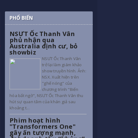
PHỔ BIẾN
NSƯT Ốc Thanh Vân
phủ nhận qua
Australia định cư, bỏ
showbiz
NSƯT Ốc Thanh Vân
trở lại làm giám khảo
show truyền hình. Ảnh:
NSX. Xuất hiện trên
"ghế nóng" của
chương trình "Biến
hóa bất ngờ", NSƯT Ốc Thanh Vân thu
hút sự quan tâm của khán giả sau
khoảng t...
Phim hoạt hình
"Transformers One"
gây ấn tượng mạnh,