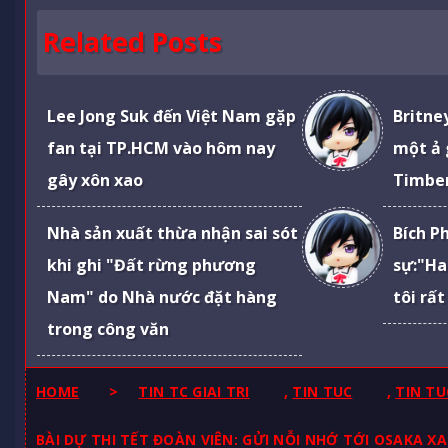
Related Posts
Lee Jong Suk đến Việt Nam gặp
Britney
fan tại TP.HCM vào hôm nay
một ả g
gây xôn xao
Timber
Nhà sản xuất thừa nhận sai sót
Bích P
khi ghi "Đất rừng phương
sự:"Ha
Nam" do Nhà nước đặt hàng
tôi rất
trong công văn
HOME
>
TIN TC GIAI TRI
,
TIN TUC
,
TIN TU
BÀI DỰ THI TẾT ĐOÀN VIÊN: GỬI NỖI NHỚ TỚI OSAKA XA