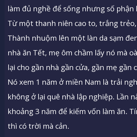
làm đủ nghề để sống nhưng số phận 
Từ một thanh niên cao to, trắng trẻo, 
Thành nhuộm lên một làn da sạm đen,
nhà ăn Tết, mẹ ôm chầm lấy nó mà oà
lại cho gần nhà gần cửa, gần mẹ gần 
Nó xem 1 năm ở miền Nam là trải ng
không ở lại quê nhà lập nghiệp. Lần n
khoảng 3 năm để kiếm vốn làm ăn. Tí
thì có trời mà cản.