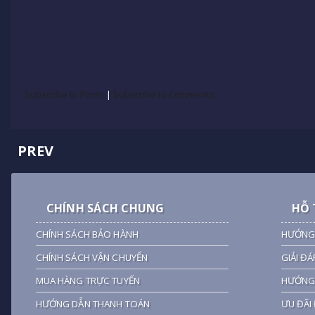
Subscribe to Posts
|
Subscribe to Comments
PREV
CHÍNH SÁCH CHUNG
HỖ 
CHÍNH SÁCH BẢO HÀNH
HƯỚNG
CHÍNH SÁCH VẬN CHUYỂN
GIẢI ĐÁ
MUA HÀNG TRỰC TUYẾN
HƯỚNG 
HƯỚNG DẪN THANH TOÁN
ƯU ĐÃI 