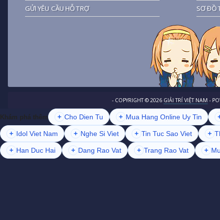
GỬI YÊU CẦU HỖ TRỢ
SƠ ĐỒ 
- COPYRIGHT ©
2026
GIẢI TRÍ VIỆT NAM
- P
+
Cho Dien Tu
+
Mua Hang Online Uy Tin
Khám phá thêm
+
Idol Viet Nam
+
Nghe Si Viet
+
Tin Tuc Sao Viet
+
T
+
Han Duc Hai
+
Dang Rao Vat
+
Trang Rao Vat
+
Mu