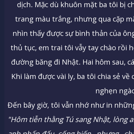
dịch. Mặc dù khuôn mặt ba tôi bị c
trang màu trắng, nhưng qua cặp mắt
nhìn thấy được sự bình thản của ôn
thủ tục, em trai tôi vẫy tay chào rồi
đường băng đi Nhật. Hai hôm sau, cá
Khi làm được vài ly, ba tôi chia sẻ về
nghẹn ngà
Đến bây giờ, tôi vẫn nhớ như in những
"Hôm tiễn thằng Tú sang Nhật, lòng an
anh phấn đấu, cống hiến...nhưng...c