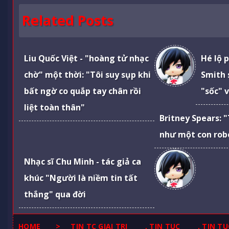
Related Posts
Liu Quốc Việt - "hoàng tử nhạc
Hé lộ 
chờ" một thời: "Tôi suy sụp khi
Smith 
bất ngờ co quắp tay chân rồi
"sốc" 
liệt toàn thân"
Britney Spears: 
như một con robo
Nhạc sĩ Chu Minh - tác giả ca
khúc "Người là niềm tin tất
thắng" qua đời
HOME
>
TIN TC GIAI TRI
,
TIN TUC
,
TIN TU