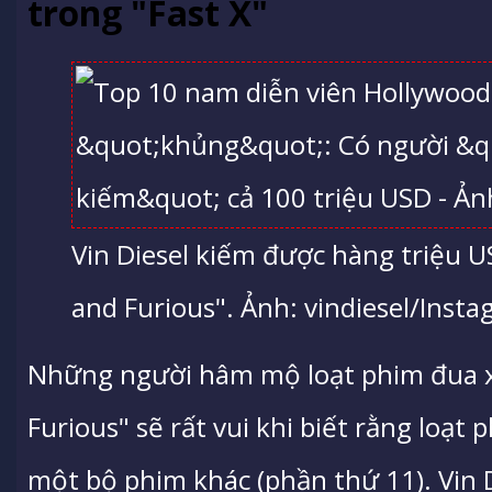
trong "Fast X"
Vin Diesel kiếm được hàng triệu U
and Furious". Ảnh: vindiesel/Inst
Những người hâm mộ loạt phim đua x
Furious" sẽ rất vui khi biết rằng loạt
một bộ phim khác (phần thứ 11). Vin D