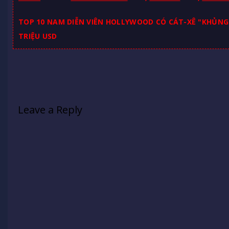
TOP 10 NAM DIỄN VIÊN HOLLYWOOD CÓ CÁT-XÊ "KHỦNG"
TRIỆU USD
Leave a Reply