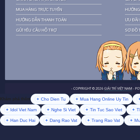
MUA HÀNG TRỰC TUYẾN
HƯỚNG 
HƯỚNG DẪN THANH TOÁN
ƯU ĐÃI 
GỬI YÊU CẦU HỖ TRỢ
SƠ ĐỒ 
- COPYRIGHT ©
2026
GIẢI TRÍ VIỆT NAM
- P
+
Cho Dien Tu
+
Mua Hang Online Uy Tin
Khám phá thêm
+
Idol Viet Nam
+
Nghe Si Viet
+
Tin Tuc Sao Viet
+
T
+
Han Duc Hai
+
Dang Rao Vat
+
Trang Rao Vat
+
Mu