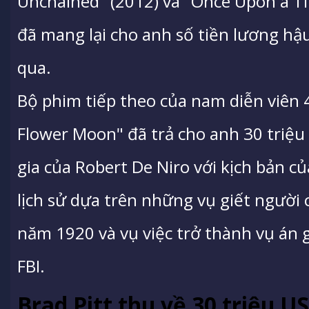
Unchained" (2012) và "Once Upon a T
đã mang lại cho anh số tiền lương h
qua.
Bộ phim tiếp theo của nam diễn viên 48
Flower Moon" đã trả cho anh 30 triệ
gia của Robert De Niro với kịch bản c
lịch sử dựa trên những vụ giết người
năm 1920 và vụ việc trở thành vụ án g
FBI.
Brad Pitt thu về 30 triệu U