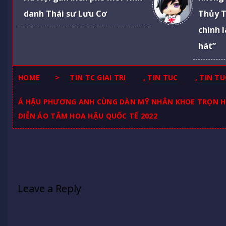
danh Thái sư Lưu Cơ
Thủy T
chính 
hát”
HOME
>
TIN TC GIAI TRI
,
TIN TUC
,
TIN TU
Á HẬU PHƯƠNG ANH CÙNG DÀN MỸ NHÂN KHOE TRỌN H
DIỄN ÁO TẮM HOA HẬU QUỐC TẾ 2022
Leave a Reply