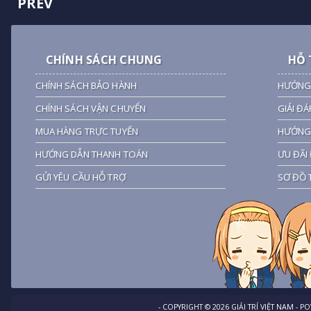
PREV
CHÍNH SÁCH CHUNG
HỖ 
CHÍNH SÁCH BẢO HÀNH
HƯỚNG
CHÍNH SÁCH VẬN CHUYỂN
GIẢI ĐÁ
MUA HÀNG TRỰC TUYẾN
HƯỚNG 
HƯỚNG DẪN THANH TOÁN
ƯU ĐÃI 
GỬI YÊU CẦU HỖ TRỢ
SƠ ĐỒ 
- COPYRIGHT ©
2026
GIẢI TRÍ VIỆT NAM
- P