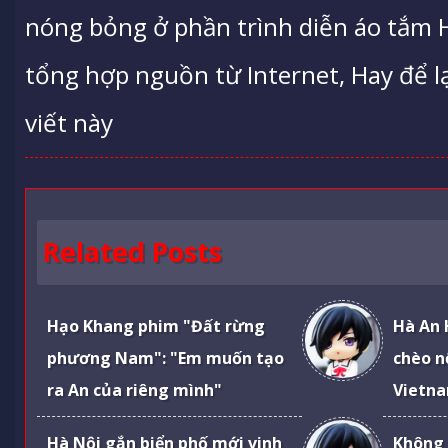
nóng bỏng ở phần trình diễn áo tắm
tổng hợp nguồn từ Internet, Hay để lạ
viết này
Related Posts
Hạo Khang phim "Đất rừng
Hà An 
phương Nam": "Em muốn tạo
chèo n
ra An của riêng mình"
Vietna
Hà Nội gắn biển phố mới vinh
Không 