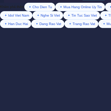
+
Cho Dien Tu
+
Mua Hang Online Uy Tin
Khám phá thêm
+
Idol Viet Nam
+
Nghe Si Viet
+
Tin Tuc Sao Viet
+
T
+
Han Duc Hai
+
Dang Rao Vat
+
Trang Rao Vat
+
Mu