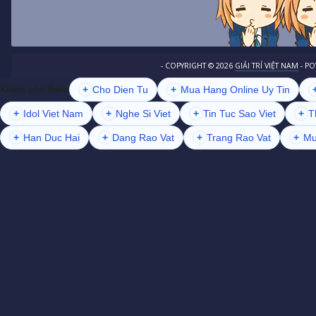
- COPYRIGHT ©
2026
GIẢI TRÍ VIỆT NAM
- P
+
Cho Dien Tu
+
Mua Hang Online Uy Tin
Khám phá thêm
+
Idol Viet Nam
+
Nghe Si Viet
+
Tin Tuc Sao Viet
+
T
+
Han Duc Hai
+
Dang Rao Vat
+
Trang Rao Vat
+
Mu