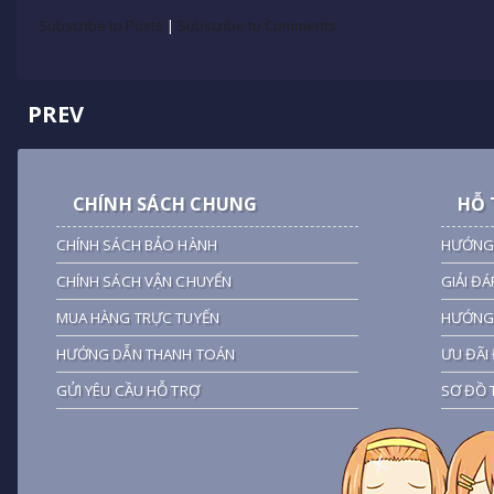
Subscribe to Posts
|
Subscribe to Comments
PREV
CHÍNH SÁCH CHUNG
HỖ 
CHÍNH SÁCH BẢO HÀNH
HƯỚNG
CHÍNH SÁCH VẬN CHUYỂN
GIẢI ĐÁ
MUA HÀNG TRỰC TUYẾN
HƯỚNG 
HƯỚNG DẪN THANH TOÁN
ƯU ĐÃI 
GỬI YÊU CẦU HỖ TRỢ
SƠ ĐỒ 