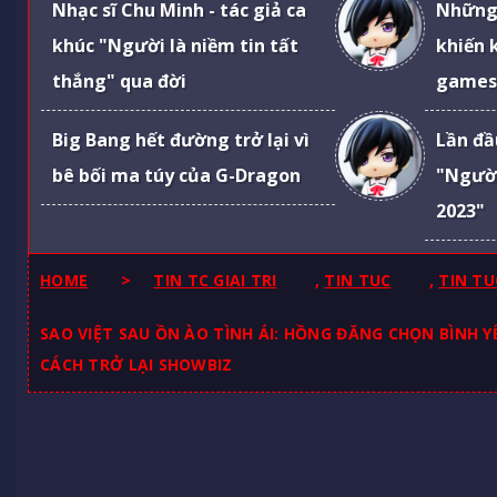
Nhạc sĩ Chu Minh - tác giả ca
Những 
khúc "Người là niềm tin tất
khiến 
thắng" qua đời
games
Big Bang hết đường trở lại vì
Lần đầ
bê bối ma túy của G-Dragon
"Ngườ
2023"
HOME
>
TIN TC GIAI TRI
,
TIN TUC
,
TIN TU
SAO VIỆT SAU ỒN ÀO TÌNH ÁI: HỒNG ĐĂNG CHỌN BÌNH YÊ
CÁCH TRỞ LẠI SHOWBIZ