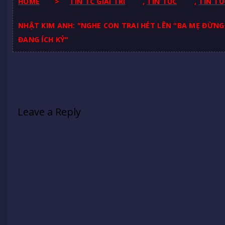
HOME
>
TIN TC GIAI TRI
,
TIN TUC
,
TIN TU
NHẬT KIM ANH: "NGHE CON TRAI HÉT LÊN "BA MẸ ĐỪNG
ĐANG ÍCH KỶ"
Leave a Reply