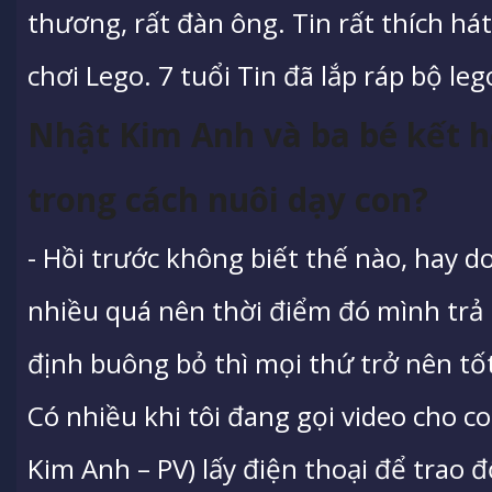
thương, rất đàn ông. Tin rất thích há
chơi Lego. 7 tuổi Tin đã lắp ráp bộ le
Nhật Kim Anh và ba bé kết 
trong cách nuôi dạy con?
- Hồi trước không biết thế nào, hay 
nhiều quá nên thời điểm đó mình trả 
định buông bỏ thì mọi thứ trở nên tố
Có nhiều khi tôi đang gọi video cho c
Kim Anh – PV) lấy điện thoại để trao đ