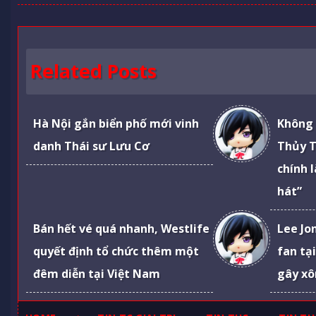
Related Posts
Hà Nội gắn biển phố mới vinh
Không 
danh Thái sư Lưu Cơ
Thủy T
chính 
hát”
Bán hết vé quá nhanh, Westlife
Lee Jo
quyết định tổ chức thêm một
fan tạ
đêm diễn tại Việt Nam
gây xô