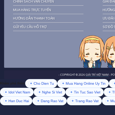
CHÍNH SÁCH VẬN CHUYỂN
GIẢI ĐÁ
MUA HÀNG TRỰC TUYẾN
HƯỚNG 
HƯỚNG DẪN THANH TOÁN
ƯU ĐÃI 
GỬI YÊU CẦU HỖ TRỢ
SƠ ĐỒ 
- COPYRIGHT ©
2026
GIẢI TRÍ VIỆT NAM
- P
+
Cho Dien Tu
+
Mua Hang Online Uy Tin
Khám phá thêm
+
Idol Viet Nam
+
Nghe Si Viet
+
Tin Tuc Sao Viet
+
T
+
Han Duc Hai
+
Dang Rao Vat
+
Trang Rao Vat
+
Mu